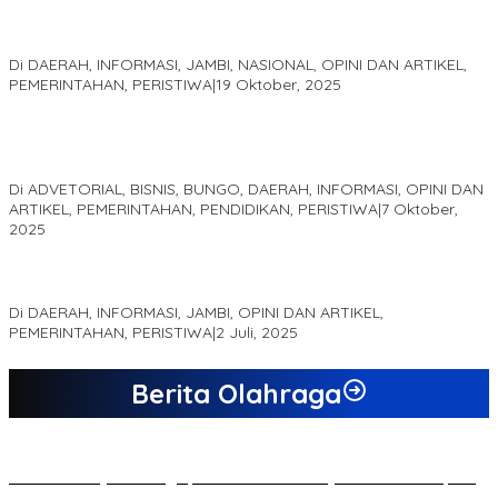
Pelaminan Pengantin dan Baju Adat Melayu Jambi, Refleksi
Akademis Seminar Lembaga Adat Melayu (LAM) Jambi
Di DAERAH, INFORMASI, JAMBI, NASIONAL, OPINI DAN ARTIKEL,
PEMERINTAHAN, PERISTIWA
|
19 Oktober, 2025
Kampus IAK Setih Setio Raih Hibah PKM PMM Melalui
Optimalisasi Produk Unggulan Desa Berbasis Digital di Desa
Suka Jaya
Di ADVETORIAL, BISNIS, BUNGO, DAERAH, INFORMASI, OPINI DAN
ARTIKEL, PEMERINTAHAN, PENDIDIKAN, PERISTIWA
|
7 Oktober,
2025
MEWUJUDKAN KEPARIWISATAAN KAWASAN KOMPLEK CANDI
MUARO JAMBI SEBAGAI SUMBER PERTUMBUHAN EKONOMI BARU
Di DAERAH, INFORMASI, JAMBI, OPINI DAN ARTIKEL,
PEMERINTAHAN, PERISTIWA
|
2 Juli, 2025
Berita Olahraga
20 Atlet Muaythai Sungaipenuh Akan Ikuti Kejuaraan Pra Porprov
di Jambi