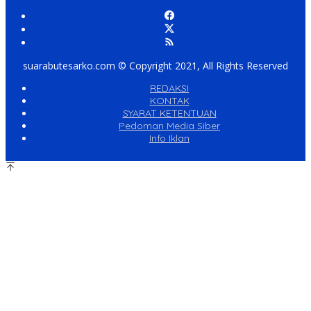
suarabutesarko.com © Copyright 2021, All Rights Reserved
REDAKSI
KONTAK
SYARAT KETENTUAN
Pedoman Media Siber
Info Iklan