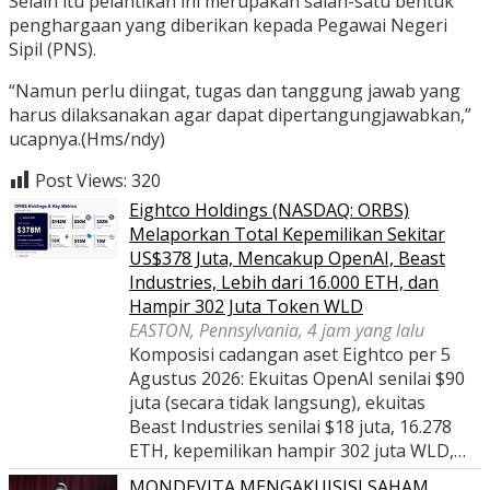
Selain itu pelantikan ini merupakan salah-satu bentuk
penghargaan yang diberikan kepada Pegawai Negeri
Sipil (PNS).
“Namun perlu diingat, tugas dan tanggung jawab yang
harus dilaksanakan agar dapat dipertangungjawabkan,”
ucapnya.(Hms/ndy)
Post Views:
320
Eightco Holdings (NASDAQ: ORBS)
Melaporkan Total Kepemilikan Sekitar
US$378 Juta, Mencakup OpenAI, Beast
Industries, Lebih dari 16.000 ETH, dan
Hampir 302 Juta Token WLD
EASTON, Pennsylvania, 4 jam yang lalu
Komposisi cadangan aset Eightco per 5
Agustus 2026: Ekuitas OpenAI senilai $90
juta (secara tidak langsung), ekuitas
Beast Industries senilai $18 juta, 16.278
ETH, kepemilikan hampir 302 juta WLD,…
MONDEVITA MENGAKUISISI SAHAM