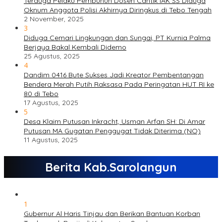
Terduga Pelaku Pembunuh Dosen Cantik IAK SS Diduga
Oknum Anggota Polisi Akhirnya Diringkus di Tebo Tengah
2 November, 2025
3
Diduga Cemari Lingkungan dan Sungai, PT Kurnia Palma
Berjaya Bakal Kembali Didemo
25 Agustus, 2025
4
Dandim 0416 Bute Sukses Jadi Kreator Pembentangan
Bendera Merah Putih Raksasa Pada Peringatan HUT RI ke
80 di Tebo
17 Agustus, 2025
5
Desa Klaim Putusan Inkracht, Usman Arfan SH: Di Amar
Putusan MA Gugatan Penggugat Tidak Diterima (NO)
11 Agustus, 2025
Berita Kab.Sarolangun
1
Gubernur Al Haris Tinjau dan Berikan Bantuan Korban