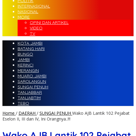
POLITIK
INTERNASIONAL
NASIONAL
MORE
OPINI DAN ARTIKEL
VIDEO
TV
KOTA JAMBI
BATANG HARI
BUNGO
JAMBI
KERINCI
MERANGIN
MUARO JAMBI
SAROLANGUN
SUNGAI PENUH
TANJABBAR
TANJABTIM
TEBO
Home
/
DAERAH
/
SUNGAI PENUH
Wako AJB Lantik 102 Pejabat
Eselon II, III dan IV, Ini Orangnya..!!!
Wako AJB Lantik 102 Pejabat