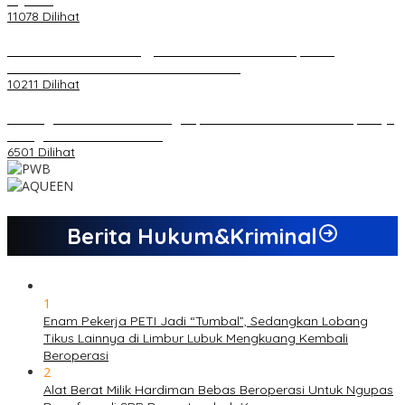
11078 Dilihat
Koordinator PMMD Yogyakarta Seru Kaum Muda, Gesa
Kemandirian Ekonomi dan Inovasi Desa
10211 Dilihat
Dukungan Cabor Terus Mengalir, Zuwanda Semakin Mantap Maju
sebagai Calon Ketua KONI
6501 Dilihat
Berita Hukum&Kriminal
1
Enam Pekerja PETI Jadi “Tumbal”, Sedangkan Lobang
Tikus Lainnya di Limbur Lubuk Mengkuang Kembali
Beroperasi
2
Alat Berat Milik Hardiman Bebas Beroperasi Untuk Ngupas