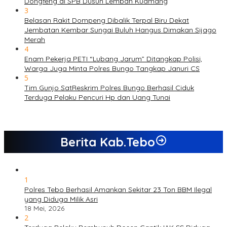
Dongfeng di SPB Dusun Lembah Kuamang
3
Belasan Rakit Dompeng Dibalik Terpal Biru Dekat
Jembatan Kembar Sungai Buluh Hangus Dimakan Sijago
Merah
4
Enam Pekerja PETI “Lubang Jarum” Ditangkap Polisi,
Warga Juga Minta Polres Bungo Tangkap Januri CS
5
Tim Gunjo SatReskrim Polres Bungo Berhasil Ciduk
Terduga Pelaku Pencuri Hp dan Uang Tunai
Berita Kab.Tebo
1
Polres Tebo Berhasil Amankan Sekitar 23 Ton BBM Ilegal
yang Diduga Milik Asri
18 Mei, 2026
2