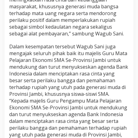
i
masyarakat, khususnya generasi muda bangsa
a
terhadap mata uang negara serta mendorong
h
perilaku positif dalam memperlakukan rupiah
S
e
sebagai simbol kedaulatan negara sekaligus
c
sebagai alat pembayaran,” sambung Wagub Sani.
a
r
Dalam kesempatan tersebut Wagub Sani juga
a
mengajak seluruh pihak baik itu majelis Guru Mata
U
t
Pelajaran Ekonomi SMA Se-Provinsi Jambi untuk
u
mendukung dan turut menyukseskan agenda Bank
h
Indonesia dalam menciptakan rasa cinta yang
besar serta perilaku bangga dan pemahaman
terhadap rupiah yang utuh pada generasi muda di
Provinsi Jambi, khususnya siswa-siswi SMA.
“Kepada majelis Guru Pengampu Mata Pelajaran
Ekonomi SMA Se-Provinsi Jambi untuk mendukung
dan turut menyukseskan agenda Bank Indonesia
dalam menciptakan rasa cinta yang besar serta
perilaku bangga dan pemahaman terhadap rupiah
yang utuh pada generasi muda di Provinsi Jambi,