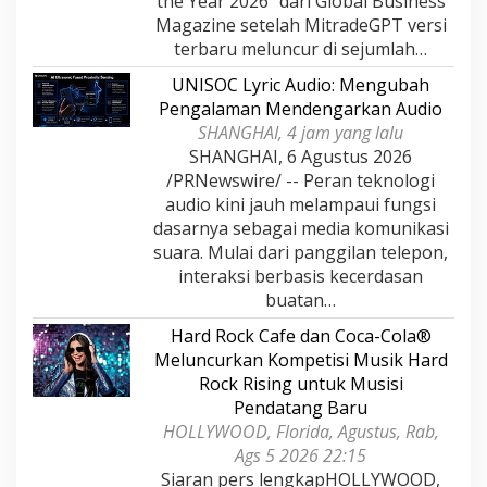
the Year 2026" dari Global Business
Magazine setelah MitradeGPT versi
terbaru meluncur di sejumlah…
UNISOC Lyric Audio: Mengubah
Pengalaman Mendengarkan Audio
SHANGHAI, 4 jam yang lalu
SHANGHAI, 6 Agustus 2026
/PRNewswire/ -- Peran teknologi
audio kini jauh melampaui fungsi
dasarnya sebagai media komunikasi
suara. Mulai dari panggilan telepon,
interaksi berbasis kecerdasan
buatan…
Hard Rock Cafe dan Coca-Cola®
Meluncurkan Kompetisi Musik Hard
Rock Rising untuk Musisi
Pendatang Baru
HOLLYWOOD, Florida, Agustus, Rab,
Ags 5 2026 22:15
Siaran pers lengkapHOLLYWOOD,