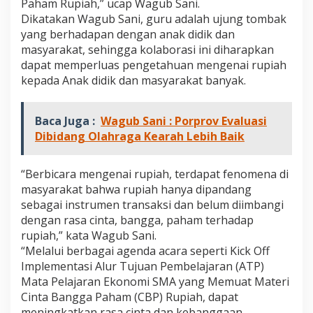
Paham Rupiah,” ucap Wagub Sani.
e
Dikatakan Wagub Sani, guru adalah ujung tombak
r
t
yang berhadapan dengan anak didik dan
u
masyarakat, sehingga kolaborasi ini diharapkan
j
dapat memperluas pengetahuan mengenai rupiah
u
kepada Anak didik dan masyarakat banyak.
a
n
A
Baca Juga :
Wagub Sani : Porprov Evaluasi
g
a
Dibidang Olahraga Kearah Lebih Baik
r
S
i
“Berbicara mengenai rupiah, terdapat fenomena di
s
masyarakat bahwa rupiah hanya dipandang
w
sebagai instrumen transaksi dan belum diimbangi
a
dengan rasa cinta, bangga, paham terhadap
P
a
rupiah,” kata Wagub Sani.
h
“Melalui berbagai agenda acara seperti Kick Off
a
Implementasi Alur Tujuan Pembelajaran (ATP)
m
Mata Pelajaran Ekonomi SMA yang Memuat Materi
R
Cinta Bangga Paham (CBP) Rupiah, dapat
u
p
meningkatkan rasa cinta dan kebanggaan