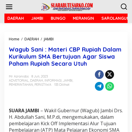
L
e
w
a
DAERAH
JAMBI
BUNGO
MERANGIN
SAROLANGUN
t
i
k
Home
/
DAERAH
/
JAMBI
W
e
a
k
Wagub Sani : Materi CBP Rupiah Dalam
g
o
u
n
Kurikulum SMA Bertujuan Agar Siswa
b
t
Paham Rupiah Secara Utuh
S
e
a
n
n
Mr Azronisbs
8 Juli, 2023
ADVETORIAL
,
DAERAH
,
INFORMASI
,
JAMBI
,
i
PEMERINTAHAN
,
PERISTIWA
133 Dilihat
:
M
a
t
e
SUARA JAMBI
– Wakil Gubernur (Wagub) Jambi Drs.
r
H. Abdullah Sani, M.P.di, mengemukakan, dalam
i
pembelajaran Kick Off Implementasi Alur Tujuan
C
B
Pembelajaran (ATP) Mata Pelajaran Ekonomi SMA