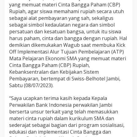
P
yang memuat materi Cinta Bangga Paham (CBP)
R
Rupiah, agar siswa memahami rupiah secara utuh
u
sebagai alat pembayaran yang sah, sekaligus
p
sebagai simbol kedaulatan negara dan simbol
i
a
persatuan dan kesatuan bangsa, untuk itu siswa
h
harus paham, cinta dan bangga dengan rupiah. Hal
D
demikian dikemukakan Wagub saat membuka Kick
a
Off Implementasi Alur Tujuan Pembelajaran (ATP)
l
a
Mata Pelajaran Ekonomi SMA yang memuat materi
m
Cinta Bangga Paham (CBP) Rupiah,
K
Kebanksentralan dan Kebijakan Sistem
u
Pembayaran, bertempat di Swiss-Belhotel Jambi,
r
Sabtu (08/07/2023).
i
k
u
“Saya ucapkan terima kasih kepada Kepala
l
Perwakilan Bank Indonesia perwakilan Jambi
u
berserta unsur terkait yang telah memasukkan
m
materi cinta rupiah dalam kurikulum SMA dan
S
M
sederajat sebagai bagian dari program sosialisasi,
A
edukasi dan implementasi Cinta Bangga dan
B