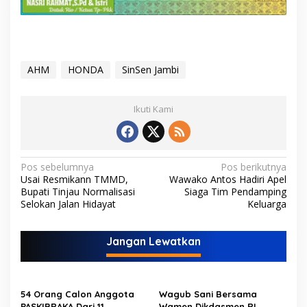
AHM
HONDA
SinSen Jambi
Ikuti Kami
N
Pos sebelumnya
Pos berikutnya
Usai Resmikann TMMD,
Wawako Antos Hadiri Apel
a
Bupati Tinjau Normalisasi
Siaga Tim Pendamping
v
Selokan Jalan Hidayat
Keluarga
i
Jangan Lewatkan
g
a
s
54 Orang Calon Anggota
Wagub Sani Bersama
i
PASKIBRAKA Dari 11
Wamen Dikdasmen RI