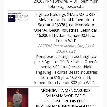
2026 /PRNewswire/ -- DJI, pemimpin
teknologi pesawat…
Eightco Holdings (NASDAQ: ORBS)
Melaporkan Total Kepemilikan
Sekitar US$378 Juta, Mencakup
OpenAI, Beast Industries, Lebih dari
16.000 ETH, dan Hampir 302 Juta
Token WLD
EASTON, Pennsylvania, Sab, Ags 8
2026 01:28
Komposisi cadangan aset Eightco
per 5 Agustus 2026: Ekuitas OpenAI
senilai $90 juta (secara tidak
langsung), ekuitas Beast Industries
senilai $18 juta, 16.278 ETH,
kepemilikan hampir 302 juta WLD,…
MONDEVITA MENGAKUISISI
SAHAM MAYORITAS DI
UNDERSCORE DISTRICT,
PERUSAHAAN INDUK MAGLIANO,