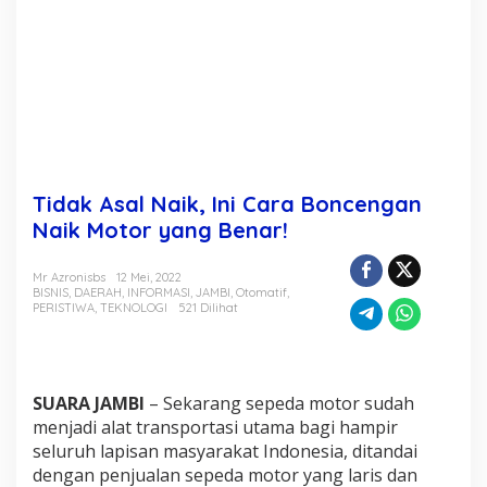
a
r
a
B
o
n
c
e
n
g
Tidak Asal Naik, Ini Cara Boncengan
a
n
Naik Motor yang Benar!
N
a
Mr Azronisbs
12 Mei, 2022
i
BISNIS
,
DAERAH
,
INFORMASI
,
JAMBI
,
Otomatif
,
k
PERISTIWA
,
TEKNOLOGI
521 Dilihat
M
o
t
o
r
SUARA JAMBI
– Sekarang sepeda motor sudah
y
menjadi alat transportasi utama bagi hampir
a
seluruh lapisan masyarakat Indonesia, ditandai
n
dengan penjualan sepeda motor yang laris dan
g