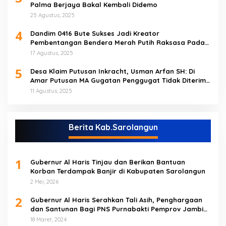
Palma Berjaya Bakal Kembali Didemo
25 Agustus, 2025
4
Dandim 0416 Bute Sukses Jadi Kreator
Pembentangan Bendera Merah Putih Raksasa Pada
Peringatan HUT RI ke 80 di Tebo
17 Agustus, 2025
5
Desa Klaim Putusan Inkracht, Usman Arfan SH: Di
Amar Putusan MA Gugatan Penggugat Tidak Diterima
(NO)
11 Agustus, 2025
Berita Kab.Sarolangun
1
Gubernur Al Haris Tinjau dan Berikan Bantuan
Korban Terdampak Banjir di Kabupaten Sarolangun
2 Mei, 2026
2
Gubernur Al Haris Serahkan Tali Asih, Penghargaan
dan Santunan Bagi PNS Purnabakti Pemprov Jambi
Yang Berada di Sarolangun
18 Maret, 2024