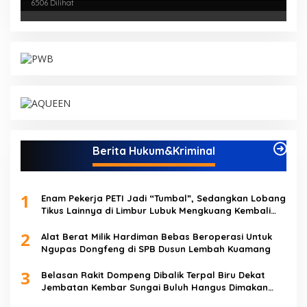
KONI
6506 Dilihat
Berita Hukum&Kriminal
1
Enam Pekerja PETI Jadi “Tumbal”, Sedangkan Lobang
Tikus Lainnya di Limbur Lubuk Mengkuang Kembali
Beroperasi
2
Alat Berat Milik Hardiman Bebas Beroperasi Untuk
Ngupas Dongfeng di SPB Dusun Lembah Kuamang
3
Belasan Rakit Dompeng Dibalik Terpal Biru Dekat
Jembatan Kembar Sungai Buluh Hangus Dimakan
Sijago Merah