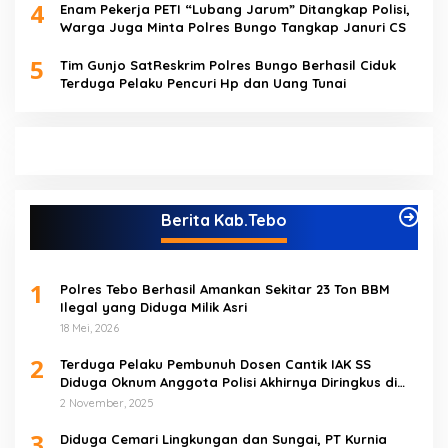
4
Enam Pekerja PETI “Lubang Jarum” Ditangkap Polisi,
Warga Juga Minta Polres Bungo Tangkap Januri CS
5
Tim Gunjo SatReskrim Polres Bungo Berhasil Ciduk
Terduga Pelaku Pencuri Hp dan Uang Tunai
Berita Kab.Tebo
1
Polres Tebo Berhasil Amankan Sekitar 23 Ton BBM
Ilegal yang Diduga Milik Asri
18 Mei, 2026
2
Terduga Pelaku Pembunuh Dosen Cantik IAK SS
Diduga Oknum Anggota Polisi Akhirnya Diringkus di
Tebo Tengah
2 November, 2025
3
Diduga Cemari Lingkungan dan Sungai, PT Kurnia