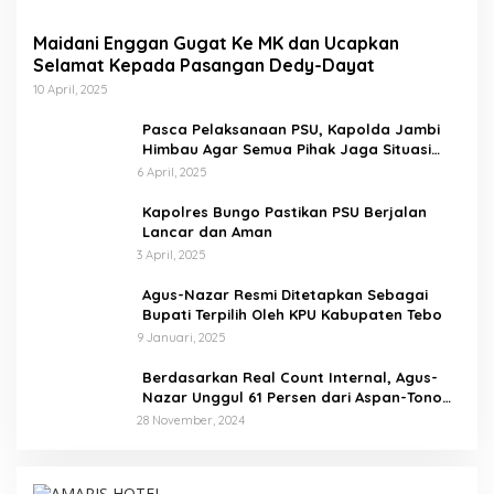
i
Maidani Enggan Gugat Ke MK dan Ucapkan
Selamat Kepada Pasangan Dedy-Dayat
10 April, 2025
Pasca Pelaksanaan PSU, Kapolda Jambi
Himbau Agar Semua Pihak Jaga Situasi
Kamtibmas
6 April, 2025
Kapolres Bungo Pastikan PSU Berjalan
Lancar dan Aman
3 April, 2025
Agus-Nazar Resmi Ditetapkan Sebagai
Bupati Terpilih Oleh KPU Kabupaten Tebo
9 Januari, 2025
Berdasarkan Real Count Internal, Agus-
Nazar Unggul 61 Persen dari Aspan-Tono
Hanya 39 Persen
28 November, 2024