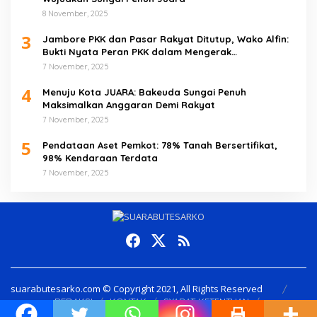
8 November, 2025
3
Jambore PKK dan Pasar Rakyat Ditutup, Wako Alfin:
Bukti Nyata Peran PKK dalam Mengerak
Perekonomian Masyarakat
7 November, 2025
4
Menuju Kota JUARA: Bakeuda Sungai Penuh
Maksimalkan Anggaran Demi Rakyat
7 November, 2025
5
Pendataan Aset Pemkot: 78% Tanah Bersertifikat,
98% Kendaraan Terdata
7 November, 2025
suarabutesarko.com © Copyright 2021, All Rights Reserved
REDAKSI
KONTAK
SYARAT KETENTUAN
Pedoman Media Siber
Info Iklan