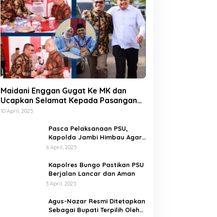
Maidani Enggan Gugat Ke MK dan
Ucapkan Selamat Kepada Pasangan
Dedy-Dayat
10 April, 2025
Pasca Pelaksanaan PSU,
Kapolda Jambi Himbau Agar
Semua Pihak Jaga Situasi
6 April, 2025
Kamtibmas
Kapolres Bungo Pastikan PSU
Berjalan Lancar dan Aman
3 April, 2025
Agus-Nazar Resmi Ditetapkan
Sebagai Bupati Terpilih Oleh