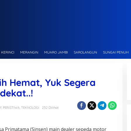
KERINCI
MERANGIN
MUARO JAMBI
SAROLANGUN
SUNGAI PENUH
ih Hemat, Yuk Segera
dekat..!
f
,
PERISTIWA
,
TEKNOLOGI
252 Dilihat
sa Primatama (Sinsen) main dealer sepeda motor