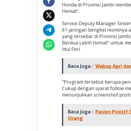
a
Honda di Provinsi Jambi membe
L
Hemat”.
e
b
Service Deputy Manager Sinse
i
h
61 jaringan bengkel resminya a
H
yang tersebar di Provinsi Jamb
e
Berdua Lebih Hemat” untuk me
m
Idul Fitri.
a
t
,
Baca Juga :
Y
Wabup Apri dan
u
k
“Program tersebut berupa pena
S
e
Cukup dengan syarat follow me
g
menunjukkan screenshot posti
e
r
a
Baca Juga :
Pasien Positif
K
Orang
u
n
j