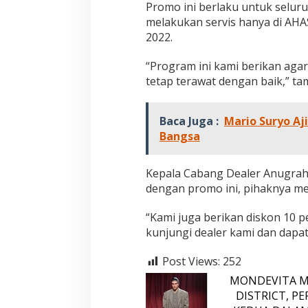
Promo ini berlaku untuk selu
u
n
melakukan servis hanya di AHAS
g
2022.
i
A
“Program ini kami berikan aga
H
tetap terawat dengan baik,” ta
A
S
S
T
Baca Juga :
Mario Suryo Aj
e
Bangsa
r
d
e
Kepala Cabang Dealer Anugrah
k
dengan promo ini, pihaknya m
a
t
“Kami juga berikan diskon 10 p
.
.
kunjungi dealer kami dan dapa
!
Post Views:
252
MONDEVITA M
DISTRICT, P