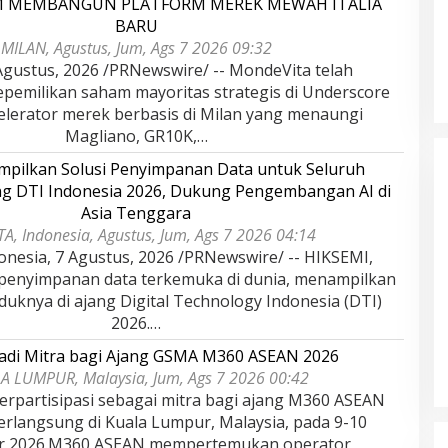
M MEMBANGUN PLATFORM MEREK MEWAH ITALIA
BARU
MILAN, Agustus, Jum, Ags 7 2026 09:32
gustus, 2026 /PRNewswire/ -- MondeVita telah
epemilikan saham mayoritas strategis di Underscore
kselerator merek berbasis di Milan yang menaungi
Magliano, GR10K,…
pilkan Solusi Penyimpanan Data untuk Seluruh
ang DTI Indonesia 2026, Dukung Pengembangan AI di
Asia Tenggara
A, Indonesia, Agustus, Jum, Ags 7 2026 04:14
onesia, 7 Agustus, 2026 /PRNewswire/ -- HIKSEMI,
 penyimpanan data terkemuka di dunia, menampilkan
dan Dampak
Pelaminan Pengantin dan Baju
duknya di ajang Digital Technology Indonesia (DTI)
l Haris Disebut
Adat Melayu Jambi, Refleksi
2026.…
tu Gubernur
Akademis Seminar Lembaga Adat
INFORMASI, JAMBI,
Di DAERAH, INFORMASI, JAMBI, NASIONAL, OPINI
IKEL, PEMERINTAHAN,
DAN ARTIKEL, PEMERINTAHAN, PERISTIWA
|
19
Indonesia Tahun
Melayu (LAM) Jambi
adi Mitra bagi Ajang GSMA M360 ASEAN 2026
r, 2025
Oktober, 2025
A LUMPUR, Malaysia, Jum, Ags 7 2026 00:42
rpartisipasi sebagai mitra bagi ajang M360 ASEAN
erlangsung di Kuala Lumpur, Malaysia, pada 9-10
r 2026.M360 ASEAN mempertemukan operator