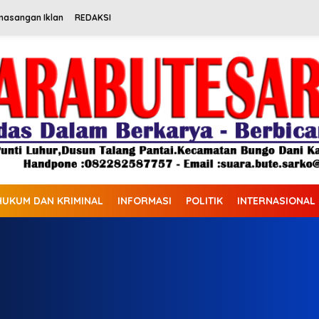
masangan Iklan
REDAKSI
HUKUM DAN KRIMINAL
INFORMASI
POLITIK
INTERNASIONAL