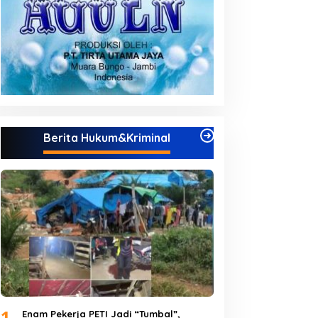
Berita Hukum&Kriminal
1
Enam Pekerja PETI Jadi “Tumbal”,