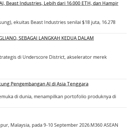
 Beast Industries, Lebih dari 16.000 ETH, dan Hampir
ng), ekuitas Beast Industries senilai $18 juta, 16.278
GLIANO, SEBAGAI LANGKAH KEDUA DALAM
ategis di Underscore District, akselerator merek
ukung Pengembangan AI di Asia Tenggara
emuka di dunia, menampilkan portofolio produknya di
mpur, Malaysia, pada 9-10 September 2026.M360 ASEAN