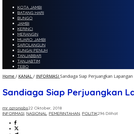
KOTA JAMBI
BATANG HARI
BUNGO
JAMBI
KERINCI
MERANGIN
MUARO JAMBI
SAROLANGUN
SUNGAI PENUH
TANJABBAR
TANJABTIM
TEBO
Home
/
KANAL
/
INFORMASI
Sandiaga Siap Perjuangkan Lapangan 
Sandiaga Siap Perjuangkan La
mr azronisbs
22 Oktober, 2018
INFORMASI
,
NASIONAL
,
PEMERINTAHAN
,
POLITIK
296 Dilihat