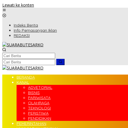
Lewati ke konten
Indeks Berita
Info Pemasangan Iklan
REDAKSI
BERANDA
KANAL
ADVETORIAL
BISNIS
PARIWISATA
OLAHRAGA
TEKNOLOGI
PERISTIWA
PENDIDIKAN
PEMERINTAHAN