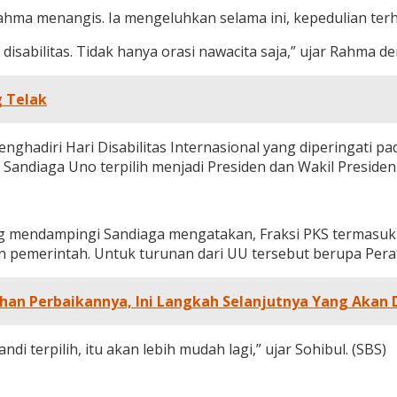
ahma menangis. Ia mengeluhkan selama ini, kepedulian terh
abilitas. Tidak hanya orasi nawacita saja,” ujar Rahma de
g Telak
enghadiri Hari Disabilitas Internasional yang diperingat
andiaga Uno terpilih menjadi Presiden dan Wakil Presiden d
yang mendampingi Sandiaga mengatakan, Fraksi PKS termasu
ngan pemerintah. Untuk turunan dari UU tersebut berupa Pe
ahan Perbaikannya, Ini Langkah Selanjutnya Yang Akan 
ndi terpilih, itu akan lebih mudah lagi,” ujar Sohibul. (SBS)