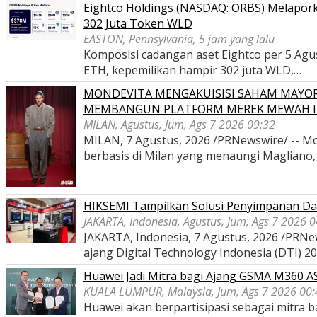
Eightco Holdings (NASDAQ: ORBS) Melaporka
302 Juta Token WLD
EASTON, Pennsylvania, 5 jam yang lalu
Komposisi cadangan aset Eightco per 5 Agustu
ETH, kepemilikan hampir 302 juta WLD,…
MONDEVITA MENGAKUISISI SAHAM MAYOR
MEMBANGUN PLATFORM MEREK MEWAH I
MILAN, Agustus, Jum, Ags 7 2026 09:32
MILAN, 7 Agustus, 2026 /PRNewswire/ -- Mon
berbasis di Milan yang menaungi Magliano
HIKSEMI Tampilkan Solusi Penyimpanan Dat
JAKARTA, Indonesia, Agustus, Jum, Ags 7 2026 
JAKARTA, Indonesia, 7 Agustus, 2026 /PRNe
ajang Digital Technology Indonesia (DTI) 2
Huawei Jadi Mitra bagi Ajang GSMA M360 
KUALA LUMPUR, Malaysia, Jum, Ags 7 2026 00:
Huawei akan berpartisipasi sebagai mitra