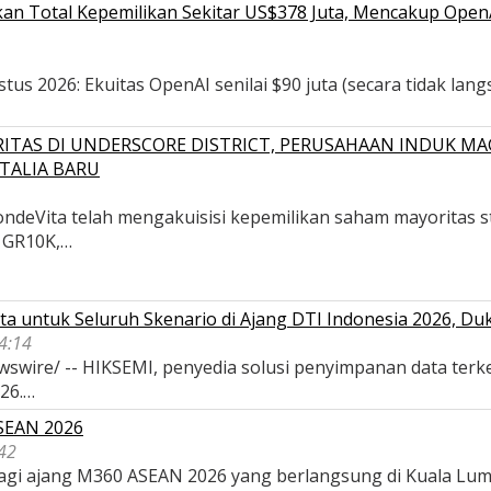
n Total Kepemilikan Sekitar US$378 Juta, Mencakup OpenAI,
s 2026: Ekuitas OpenAI senilai $90 juta (secara tidak langsu
ITAS DI UNDERSCORE DISTRICT, PERUSAHAAN INDUK MA
TALIA BARU
deVita telah mengakuisisi kepemilikan saham mayoritas str
, GR10K,…
a untuk Seluruh Skenario di Ajang DTI Indonesia 2026, D
04:14
wswire/ -- HIKSEMI, penyedia solusi penyimpanan data terk
026.…
ASEAN 2026
42
 bagi ajang M360 ASEAN 2026 yang berlangsung di Kuala Lu