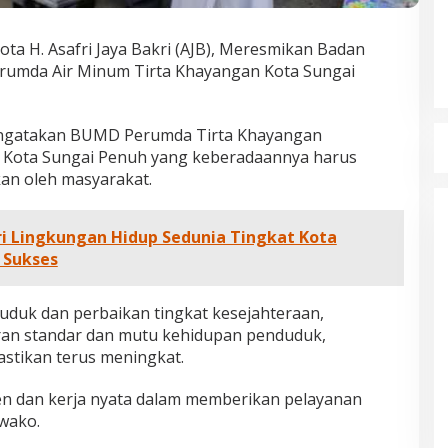
ota H. Asafri Jaya Bakri (AJB), Meresmikan Badan
rumda Air Minum Tirta Khayangan Kota Sungai
ngatakan BUMD Perumda Tirta Khayangan
 Kota Sungai Penuh yang keberadaannya harus
dan Dampak
Pelaminan Pengantin dan Baju
kan oleh masyarakat.
l Haris Disebut
Adat Melayu Jambi, Refleksi
tu Gubernur
Akademis Seminar Lembaga Adat
INFORMASI, JAMBI,
Di DAERAH, INFORMASI, JAMBI, NASIONAL, OPINI
IKEL, PEMERINTAHAN,
DAN ARTIKEL, PEMERINTAHAN, PERISTIWA
|
19
Indonesia Tahun
Melayu (LAM) Jambi
i Lingkungan Hidup Sedunia Tingkat Kota
r, 2025
Oktober, 2025
 Sukses
uduk dan perbaikan tingkat kesejahteraan,
an standar dan mutu kehidupan penduduk,
astikan terus meningkat.
en dan kerja nyata dalam memberikan pelayanan
 wako.