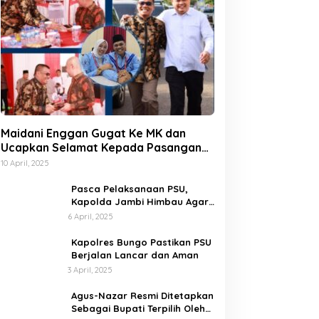
Maidani Enggan Gugat Ke MK dan
Ucapkan Selamat Kepada Pasangan
Dedy-Dayat
10 April, 2025
Pasca Pelaksanaan PSU,
Kapolda Jambi Himbau Agar
Semua Pihak Jaga Situasi
6 April, 2025
Kamtibmas
Kapolres Bungo Pastikan PSU
Berjalan Lancar dan Aman
3 April, 2025
Agus-Nazar Resmi Ditetapkan
Sebagai Bupati Terpilih Oleh