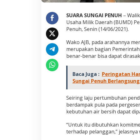
B
e
r
SUARA SUNGAI PENUH
– Walik
h
Usaha Milik Daerah (BUMD) Pe
a
Penuh, Senin (14/06/2021).
r
a
Wako AJB, pada arahannya me
p
D
merupakan bagian Pemerintah
Jejak 69 Tahun dan Manifesto
Kinerja Terukur 
i
benar-benar bisa dapat dirasa
Pembaharuan di Era Al Haris – Sani
Nyata: Mengapa A
t
sebagai Salah Sa
e
Di DAERAH, INFORMASI, JAMBI, OPINI DAN ARTIKEL,
Di ADVETORIAL, DAERAH, 
PEMERINTAHAN, PERISTIWA
|
6 Januari, 2026
NASIONAL, OPINI DAN ART
Paling Efektif di 
n
Baca Juga :
Peringatan Har
PERISTIWA
|
18 Desembe
2025
g
Sungai Penuh Berlangsung
a
h
P
Seiring laju pertumbuhan pend
a
berdampak pula pada pergeser
n
d
kebutuhan air bersih dapat dip
e
m
“Untuk itu dibutuhkan komitm
i
terhadap pelanggan,” jelasnya
C
o