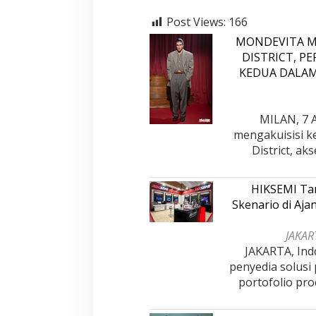
n
Post Views:
166
T
i
MONDEVITA M
n
DISTRICT, P
g
KEDUA DALA
k
a
t
a
MILAN, 7 A
n
mengakuisisi k
P
District, a
A
D
HIKSEMI Tam
Skenario di Aj
JAKART
JAKARTA, Ind
penyedia solusi
portofolio pro