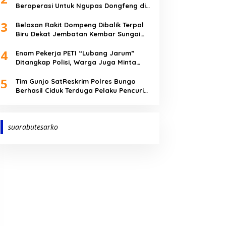
Beroperasi Untuk Ngupas Dongfeng di
SPB Dusun Lembah Kuamang
3
Belasan Rakit Dompeng Dibalik Terpal
Biru Dekat Jembatan Kembar Sungai
Buluh Hangus Dimakan Sijago Merah
4
Enam Pekerja PETI “Lubang Jarum”
Ditangkap Polisi, Warga Juga Minta
Polres Bungo Tangkap Januri CS
5
Tim Gunjo SatReskrim Polres Bungo
Berhasil Ciduk Terduga Pelaku Pencuri
Hp dan Uang Tunai
suarabutesarko