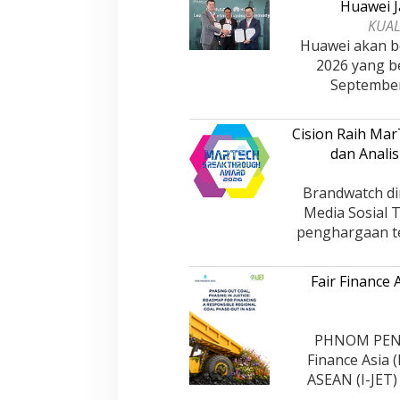
Huawei J
KUAL
Huawei akan be
2026 yang b
Septembe
Cision Raih Ma
dan Analis
Brandwatch di
Media Sosial 
penghargaan te
Fair Finance
PHNOM PENH,
Finance Asia 
ASEAN (I-JET