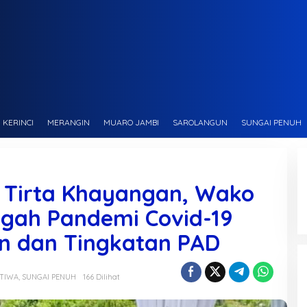
KERINCI
MERANGIN
MUARO JAMBI
SAROLANGUN
SUNGAI PENUH
Tirta Khayangan, Wako
ngah Pandemi Covid-19
n dan Tingkatan PAD
STIWA
,
SUNGAI PENUH
166 Dilihat