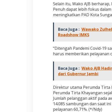
v
Selain itu, Wako AJB berharap
i
Penuh dapat lebih fokus dala
d
meningkatkan PAD Kota Sungai 
-
1
9
Baca Juga :
Wawako Zulhel
F
Roadshow IMKS
o
k
u
“Ditengah Pandemi Covid-19 s
s
k
harus memberikan pelayanan o
a
n
P
Baca Juga :
Wako AJB Hadir
e
dari Gubernur Jambi
l
a
y
Direktur utama Perumda Tirt
a
Perumda Tirta Khayangan sejak
n
a
Jumlah pelanggan aktif pada a
n
14.085 sambungan dan saat in
d
pelayanan 60,71%. (*/Ndy)
a