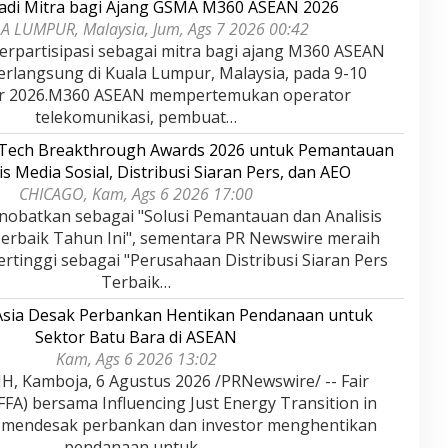
adi Mitra bagi Ajang GSMA M360 ASEAN 2026
A LUMPUR, Malaysia, Jum, Ags 7 2026 00:42
rpartisipasi sebagai mitra bagi ajang M360 ASEAN
erlangsung di Kuala Lumpur, Malaysia, pada 9-10
r 2026.M360 ASEAN mempertemukan operator
telekomunikasi, pembuat…
rTech Breakthrough Awards 2026 untuk Pemantauan
is Media Sosial, Distribusi Siaran Pers, dan AEO
CHICAGO, Kam, Ags 6 2026 17:00
nobatkan sebagai "Solusi Pemantauan dan Analisis
Terbaik Tahun Ini", sementara PR Newswire meraih
rtinggi sebagai "Perusahaan Distribusi Siaran Pers
Terbaik…
 Asia Desak Perbankan Hentikan Pendanaan untuk
Sektor Batu Bara di ASEAN
Kam, Ags 6 2026 13:02
 Kamboja, 6 Agustus 2026 /PRNewswire/ -- Fair
(FFA) bersama Influencing Just Energy Transition in
) mendesak perbankan dan investor menghentikan
pendanaan untuk…