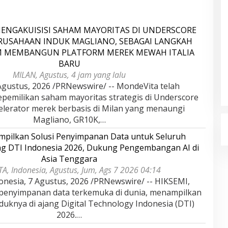
ENGAKUISISI SAHAM MAYORITAS DI UNDERSCORE
ERUSAHAAN INDUK MAGLIANO, SEBAGAI LANGKAH
M MEMBANGUN PLATFORM MEREK MEWAH ITALIA
BARU
MILAN, Agustus, 4 jam yang lalu
gustus, 2026 /PRNewswire/ -- MondeVita telah
epemilikan saham mayoritas strategis di Underscore
kselerator merek berbasis di Milan yang menaungi
Magliano, GR10K,…
pilkan Solusi Penyimpanan Data untuk Seluruh
ang DTI Indonesia 2026, Dukung Pengembangan AI di
Asia Tenggara
A, Indonesia, Agustus, Jum, Ags 7 2026 04:14
onesia, 7 Agustus, 2026 /PRNewswire/ -- HIKSEMI,
 penyimpanan data terkemuka di dunia, menampilkan
duknya di ajang Digital Technology Indonesia (DTI)
2026.…