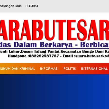
masangan Iklan
REDAKSI
HUKUM DAN KRIMINAL
INFORMASI
POLITIK
INTERNASIONAL