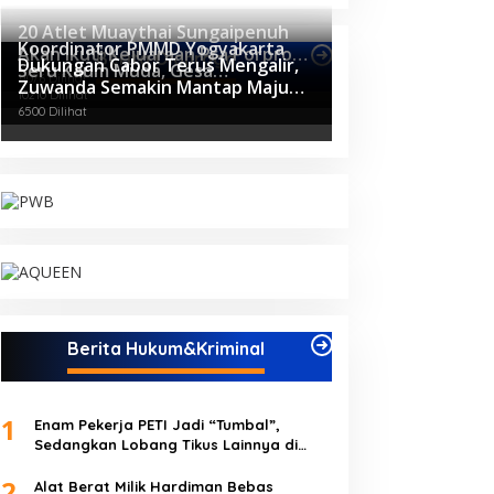
20 Atlet Muaythai Sungaipenuh
Koordinator PMMD Yogyakarta
Akan Ikuti Kejuaraan Pra Porprov
Berita Olahraga
Dukungan Cabor Terus Mengalir,
Seru Kaum Muda, Gesa
di Jambi
11076 Dilihat
Zuwanda Semakin Mantap Maju
Kemandirian Ekonomi dan Inovasi
10210 Dilihat
sebagai Calon Ketua KONI
Desa
6500 Dilihat
Berita Hukum&Kriminal
1
Enam Pekerja PETI Jadi “Tumbal”,
Sedangkan Lobang Tikus Lainnya di
Limbur Lubuk Mengkuang Kembali
2
Beroperasi
Alat Berat Milik Hardiman Bebas