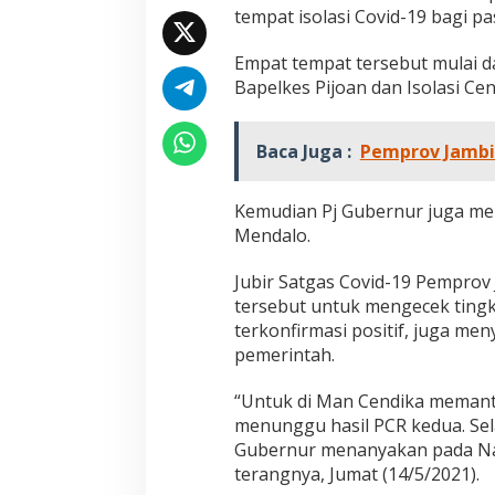
a
tempat isolasi Covid-19 bagi pas
s
i
Empat tempat tersebut mulai da
e
Bapelkes Pijoan dan Isolasi Ce
n
P
o
Baca Juga :
Pemprov Jambi 
s
i
t
Kemudian Pj Gubernur juga me
i
f
Mendalo.
C
o
Jubir Satgas Covid-19 Pempro
v
tersebut untuk mengecek ting
i
terkonfirmasi positif, juga me
d
-
pemerintah.
1
9
“Untuk di Man Cendika meman
menunggu hasil PCR kedua. Selai
Gubernur menanyakan pada Nak
terangnya, Jumat (14/5/2021).