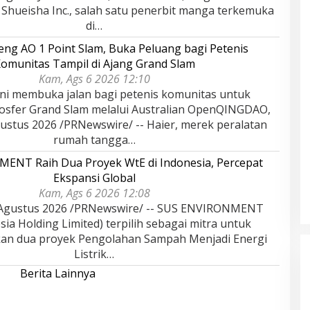
 Shueisha Inc., salah satu penerbit manga terkemuka
di…
eng AO 1 Point Slam, Buka Peluang bagi Petenis
omunitas Tampil di Ajang Grand Slam
Kam, Ags 6 2026 12:10
ini membuka jalan bagi petenis komunitas untuk
sfer Grand Slam melalui Australian OpenQINGDAO,
ustus 2026 /PRNewswire/ -- Haier, merek peralatan
rumah tangga…
ENT Raih Dua Proyek WtE di Indonesia, Percepat
Ekspansi Global
Kam, Ags 6 2026 12:08
Agustus 2026 /PRNewswire/ -- SUS ENVIRONMENT
ia Holding Limited) terpilih sebagai mitra untuk
n dua proyek Pengolahan Sampah Menjadi Energi
Listrik…
Berita Lainnya