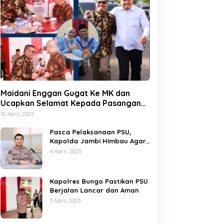
Maidani Enggan Gugat Ke MK dan
Ucapkan Selamat Kepada Pasangan
Dedy-Dayat
10 April, 2025
Pasca Pelaksanaan PSU,
Kapolda Jambi Himbau Agar
Semua Pihak Jaga Situasi
6 April, 2025
Kamtibmas
Kapolres Bungo Pastikan PSU
Berjalan Lancar dan Aman
3 April, 2025