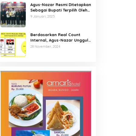
Agus-Nazar Resmi Ditetapkan
Sebagai Bupati Terpilih Oleh
KPU Kabupaten Tebo
9 Januari, 2025
Berdasarkan Real Count
Internal, Agus-Nazar Unggul
61 Persen dari Aspan-Tono
28 November, 2024
Hanya 39 Persen