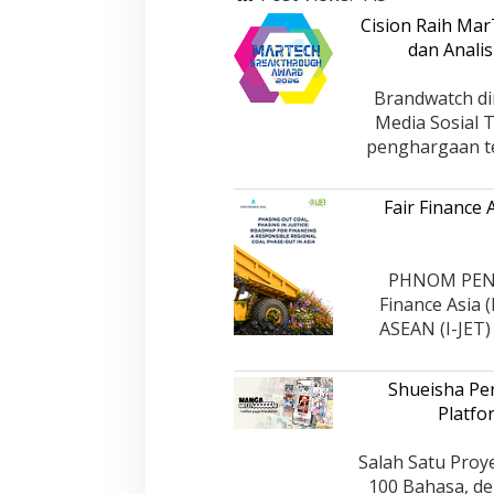
Paling Efektif di 
PERISTIWA
|
18 Desembe
2025
Cision Raih Ma
dan Analis
Brandwatch di
Media Sosial 
penghargaan te
Fair Finance
PHNOM PENH,
Finance Asia 
ASEAN (I-JET
Shueisha Pe
Platfo
Salah Satu Proy
100 Bahasa, de