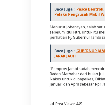
Baca Juga :
Pasca Bentrok
Pelaku Pengrusak Mobil 
Menurut Johansyah, salah sat
sebelum Idul Fitri, untuk itu 
perhatian Pj. Gubernur Jambi seh
Baca Juga :
GUBERNUR JAMB
JARAK JAUH
“Pemprov Jambi sudah mencair
Raden Mathaher dari bulan Juli
Nakes untuk di bapelkes, Dikl
Januari dan April sebesar Rp1,
Jejak 69 Tahun dan Manifesto
Kinerja Terukur 
Pembaharuan di Era Al Haris – Sani
Nyata: Mengapa A
sebagai Salah Sa
Di DAERAH, INFORMASI, JAMBI, OPINI DAN ARTIKEL,
Di ADVETORIAL, DAERAH, 
Post Views:
445
PEMERINTAHAN, PERISTIWA
|
6 Januari, 2026
NASIONAL, OPINI DAN ART