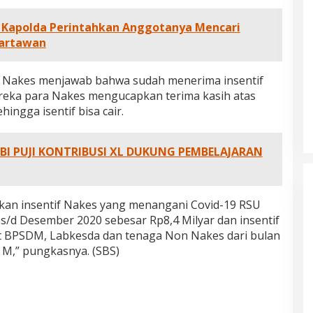
, Kapolda Perintahkan Anggotanya Mencari
Wartawan
u Nakes menjawab bahwa sudah menerima insentif
mereka para Nakes mengucapkan terima kasih atas
ingga isentif bisa cair.
I PUJI KONTRIBUSI XL DUKUNG PEMBELAJARAN
kan insentif Nakes yang menangani Covid-19 RSU
 s/d Desember 2020 sebesar Rp8,4 Milyar dan insentif
at BPSDM, Labkesda dan tenaga Non Nakes dari bulan
4 M,” pungkasnya. (SBS)
dan Dampak
Pelaminan Pengantin dan Baju
l Haris Disebut
Adat Melayu Jambi, Refleksi
tu Gubernur
Akademis Seminar Lembaga Adat
INFORMASI, JAMBI,
Di DAERAH, INFORMASI, JAMBI, NASIONAL, OPINI
IKEL, PEMERINTAHAN,
DAN ARTIKEL, PEMERINTAHAN, PERISTIWA
|
19