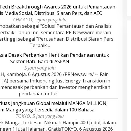
Indonesia Tahun
Melayu (LAM) Jambi
r, 2025
Oktober, 2025
rTech Breakthrough Awards 2026 untuk Pemantauan
is Media Sosial, Distribusi Siaran Pers, dan AEO
CHICAGO, sejam yang lalu
nobatkan sebagai "Solusi Pemantauan dan Analisis
Terbaik Tahun Ini", sementara PR Newswire meraih
rtinggi sebagai "Perusahaan Distribusi Siaran Pers
Terbaik…
 Asia Desak Perbankan Hentikan Pendanaan untuk
Sektor Batu Bara di ASEAN
5 jam yang lalu
 Kamboja, 6 Agustus 2026 /PRNewswire/ -- Fair
(FFA) bersama Influencing Just Energy Transition in
) mendesak perbankan dan investor menghentikan
pendanaan untuk…
rluas Jangkauan Global melalui MANGA MILLION,
rm Manga yang Tersedia dalam 100 Bahasa
TOKYO, 5 jam yang lalu
ek Manga Terbesar: Nikmati Hampir 400 Judul, dalam
ngan 1 Juta Halaman, GratisTOKYO, 6 Agustus 2026