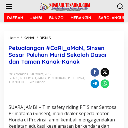
L
e
w
a
DAERAH
JAMBI
BUNGO
MERANGIN
SAROLANGUN
t
i
k
Home
/
KANAL
/
BISNIS
P
e
e
k
Petualangan #CaRi_aMaN, Sinsen
t
o
u
n
Sasar Puluhan Murid Sekolah Dasar
a
t
dan Taman Kanak-Kanak
l
e
a
n
n
Mr Azronisbs
28 Maret, 2019
BISNIS
,
INFORMASI
,
JAMBI
,
PENDIDIKAN
,
PERISTIWA
,
g
TEKNOLOGI
372 Dilihat
a
n
#
C
a
SUARA JAMBI – Tim safety riding PT Sinar Sentosa
R
Primatama (Sinsen), main dealer sepeda motor
i
Honda di Provinsi Jambi kembali mengagendakan
_
a
kegiatan edukasi keselamatan berkendara dan