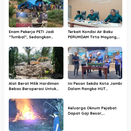
i
p
o
s
Enam Pekerja PETI Jadi
Terkait Kondisi Air Baku
“Tumbal”, Sedangkan
PERUMDAM Tirta Mayang,
Lobang Tikus Lainnya di
Ini Jawaban Dirut
Limbur Lubuk Mengkuang
PERUMDAM
Kembali Beroperasi
Alat Berat Milik Hardiman
Ini Pesan Sekda Kota Jambi
Bebas Beroperasi Untuk
Dalam Rangka HUT
Ngupas Dongfeng di SPB
PERUMDAM Kota Jambi Ke-
Dusun Lembah Kuamang
52
Keluarga Oknum Pejabat
Dapat Gaji Besar,
Beberapa PPPK Paruh
Waktu di Bappeda Merasa
di Anak Tirikan