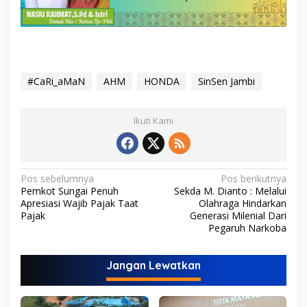
#CaRi_aMaN
AHM
HONDA
SinSen Jambi
Ikuti Kami
N
Pos sebelumnya
Pos berikutnya
Pemkot Sungai Penuh
Sekda M. Dianto : Melalui
a
Apresiasi Wajib Pajak Taat
Olahraga Hindarkan
v
Pajak
Generasi Milenial Dari
Pegaruh Narkoba
i
g
Jangan Lewatkan
a
s