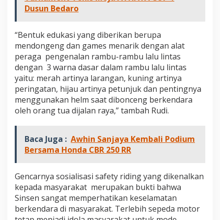
i
Dusun Bedaro
d
S
e
“Bentuk edukasi yang diberikan berupa
k
mendongeng dan games menarik dengan alat
o
peraga pengenalan rambu-rambu lalu lintas
l
dengan 3 warna dasar dalam rambu lalu lintas
a
h
yaitu: merah artinya larangan, kuning artinya
D
peringatan, hijau artinya petunjuk dan pentingnya
a
menggunakan helm saat dibonceng berkendara
s
oleh orang tua dijalan raya,” tambah Rudi.
a
r
d
a
Baca Juga :
Awhin Sanjaya Kembali Podium
n
Bersama Honda CBR 250 RR
T
a
m
Gencarnya sosialisasi safety riding yang dikenalkan
a
kepada masyarakat merupakan bukti bahwa
n
Sinsen sangat memperhatikan keselamatan
K
berkendara di masyarakat. Terlebih sepeda motor
a
n
tetap menjadi idola masyarakat untuk mode