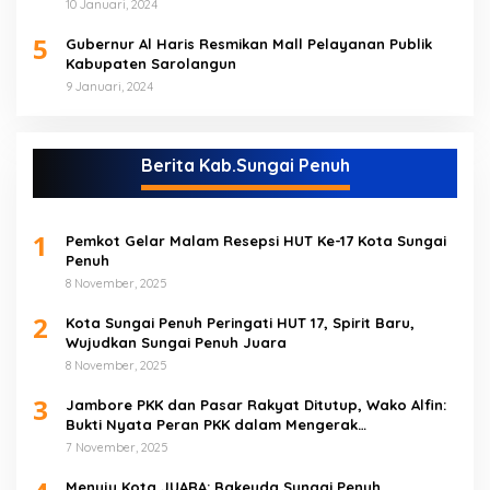
10 Januari, 2024
5
Gubernur Al Haris Resmikan Mall Pelayanan Publik
Kabupaten Sarolangun
9 Januari, 2024
Berita Kab.Sungai Penuh
1
Pemkot Gelar Malam Resepsi HUT Ke-17 Kota Sungai
Penuh
8 November, 2025
2
Kota Sungai Penuh Peringati HUT 17, Spirit Baru,
Wujudkan Sungai Penuh Juara
8 November, 2025
3
Jambore PKK dan Pasar Rakyat Ditutup, Wako Alfin:
Bukti Nyata Peran PKK dalam Mengerak
Perekonomian Masyarakat
7 November, 2025
Menuju Kota JUARA: Bakeuda Sungai Penuh