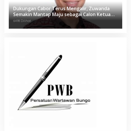
Dukungan Cabor Terus Mengalir, Zuwanda
Semakin Mantap Maju sebagai Calon Ketua
KONI
6498 Dilihat