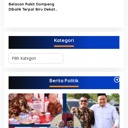
Belasan Rakit Dompeng
Dibalik Terpal Biru Dekat
Jembatan Kembar Sungai
Buluh Hangus Dimakan
Sijago Merah
Kategori
K
a
t
e
g
Berita Politik
o
r
i