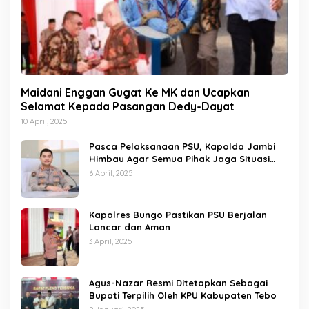
Maidani Enggan Gugat Ke MK dan Ucapkan
Selamat Kepada Pasangan Dedy-Dayat
10 April, 2025
Pasca Pelaksanaan PSU, Kapolda Jambi
Himbau Agar Semua Pihak Jaga Situasi
Kamtibmas
6 April, 2025
Kapolres Bungo Pastikan PSU Berjalan
Lancar dan Aman
3 April, 2025
Agus-Nazar Resmi Ditetapkan Sebagai
Bupati Terpilih Oleh KPU Kabupaten Tebo