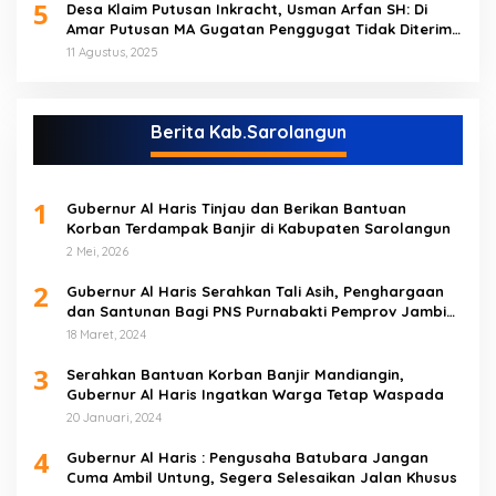
5
Desa Klaim Putusan Inkracht, Usman Arfan SH: Di
Amar Putusan MA Gugatan Penggugat Tidak Diterima
(NO)
11 Agustus, 2025
Berita Kab.Sarolangun
1
Gubernur Al Haris Tinjau dan Berikan Bantuan
Korban Terdampak Banjir di Kabupaten Sarolangun
2 Mei, 2026
2
Gubernur Al Haris Serahkan Tali Asih, Penghargaan
dan Santunan Bagi PNS Purnabakti Pemprov Jambi
Yang Berada di Sarolangun
18 Maret, 2024
3
Serahkan Bantuan Korban Banjir Mandiangin,
Gubernur Al Haris Ingatkan Warga Tetap Waspada
20 Januari, 2024
4
Gubernur Al Haris : Pengusaha Batubara Jangan
Cuma Ambil Untung, Segera Selesaikan Jalan Khusus