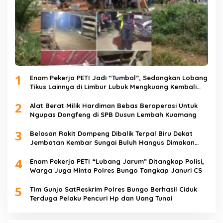
1
Enam Pekerja PETI Jadi “Tumbal”, Sedangkan Lobang
Tikus Lainnya di Limbur Lubuk Mengkuang Kembali
Beroperasi
2
Alat Berat Milik Hardiman Bebas Beroperasi Untuk
Ngupas Dongfeng di SPB Dusun Lembah Kuamang
3
Belasan Rakit Dompeng Dibalik Terpal Biru Dekat
Jembatan Kembar Sungai Buluh Hangus Dimakan
Sijago Merah
4
Enam Pekerja PETI “Lubang Jarum” Ditangkap Polisi,
Warga Juga Minta Polres Bungo Tangkap Januri CS
5
Tim Gunjo SatReskrim Polres Bungo Berhasil Ciduk
Terduga Pelaku Pencuri Hp dan Uang Tunai