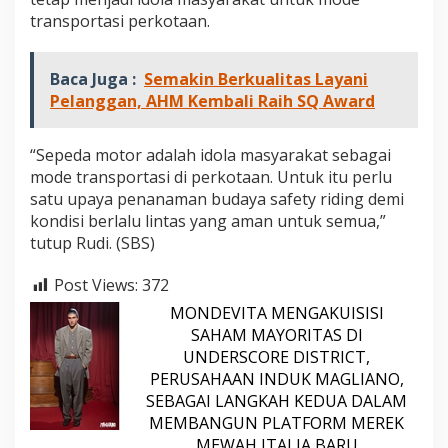
a
transportasi perkotaan.
k
-
K
Baca Juga :
Semakin Berkualitas Layani
a
Pelanggan, AHM Kembali Raih SQ Award
n
a
k
“Sepeda motor adalah idola masyarakat sebagai
mode transportasi di perkotaan. Untuk itu perlu
satu upaya penanaman budaya safety riding demi
kondisi berlalu lintas yang aman untuk semua,”
tutup Rudi. (SBS)
Post Views:
372
MONDEVITA MENGAKUISISI
SAHAM MAYORITAS DI
UNDERSCORE DISTRICT,
PERUSAHAAN INDUK MAGLIANO,
SEBAGAI LANGKAH KEDUA DALAM
MEMBANGUN PLATFORM MEREK
MEWAH ITALIA BARU