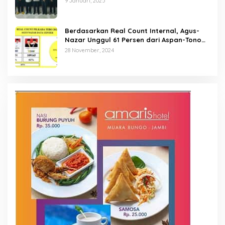
9 Januari, 2025
Berdasarkan Real Count Internal, Agus-
Nazar Unggul 61 Persen dari Aspan-Tono
Hanya 39 Persen
28 November, 2024