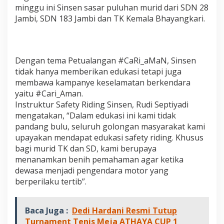
M
minggu ini Sinsen sasar puluhan murid dari SDN 28
a
Jambi, SDN 183 Jambi dan TK Kemala Bhayangkari.
N
,
S
i
n
Dengan tema Petualangan #CaRi_aMaN, Sinsen
s
tidak hanya memberikan edukasi tetapi juga
e
membawa kampanye keselamatan berkendara
n
yaitu #Cari_Aman.
S
a
Instruktur Safety Riding Sinsen, Rudi Septiyadi
s
mengatakan, “Dalam edukasi ini kami tidak
a
pandang bulu, seluruh golongan masyarakat kami
r
upayakan mendapat edukasi safety riding. Khusus
P
bagi murid TK dan SD, kami berupaya
u
l
menanamkan benih pemahaman agar ketika
u
dewasa menjadi pengendara motor yang
h
berperilaku tertib”.
a
n
M
Baca Juga :
Dedi Hardani Resmi Tutup
u
r
Turnament Tenis Meja ATHAYA CUP 1