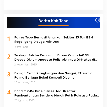
Berita Kab.Tebo
1
Polres Tebo Berhasil Amankan Sekitar 23 Ton BBM
Ilegal yang Diduga Milik Asri
18 Mei, 2026
2
Terduga Pelaku Pembunuh Dosen Cantik IAK SS
Diduga Oknum Anggota Polisi Akhirnya Diringkus di
Tebo Tengah
2 November, 2025
3
Diduga Cemari Lingkungan dan Sungai, PT Kurnia
Palma Berjaya Bakal Kembali Didemo
25 Agustus, 2025
4
Dandim 0416 Bute Sukses Jadi Kreator
Pembentangan Bendera Merah Putih Raksasa Pada
Peringatan HUT RI ke 80 di Tebo
17 Agustus, 2025