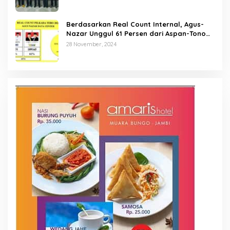
Berdasarkan Real Count Internal, Agus-
Nazar Unggul 61 Persen dari Aspan-Tono
Hanya 39 Persen
28 November, 2024