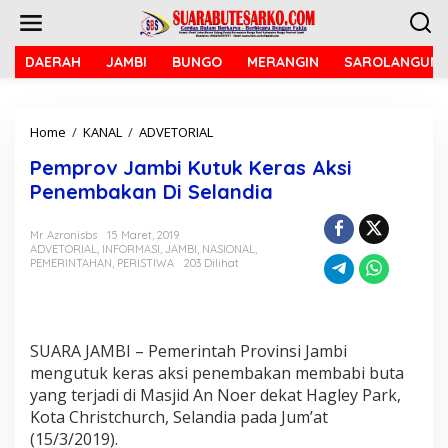
L
e
w
a
DAERAH
JAMBI
BUNGO
MERANGIN
SAROLANGUN
t
i
k
Home
/
KANAL
/
ADVETORIAL
P
e
e
k
Pemprov Jambi Kutuk Keras Aksi
m
o
p
n
Penembakan Di Selandia
r
t
o
e
Mr Azronisbs
15 Maret, 2019
v
n
ADVETORIAL
,
INFORMASI
,
JAMBI
,
NASIONAL
,
J
PEMERINTAHAN
,
PERISTIWA
203 Dilihat
a
m
b
i
K
SUARA JAMBI – Pemerintah Provinsi Jambi
u
mengutuk keras aksi penembakan membabi buta
t
yang terjadi di Masjid An Noer dekat Hagley Park,
u
Kota Christchurch, Selandia pada Jum’at
k
(15/3/2019).
K