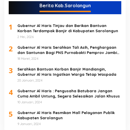
Berita Kab.Sarolangun
1
Gubernur Al Haris Tinjau dan Berikan Bantuan
Korban Terdampak Banjir di Kabupaten Sarolangun
2 Mei, 2026
2
Gubernur Al Haris Serahkan Tali Asih, Penghargaan
dan Santunan Bagi PNS Purnabakti Pemprov Jambi
Yang Berada di Sarolangun
18 Maret, 2024
3
Serahkan Bantuan Korban Banjir Mandiangin,
Gubernur Al Haris Ingatkan Warga Tetap Waspada
20 Januari, 2024
4
Gubernur Al Haris : Pengusaha Batubara Jangan
Cuma Ambil Untung, Segera Selesaikan Jalan Khusus
10 Januari, 2024
5
Gubernur Al Haris Resmikan Mall Pelayanan Publik
Kabupaten Sarolangun
9 Januari, 2024