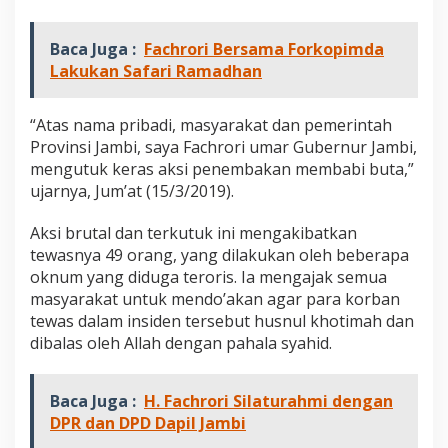
e
r
a
Baca Juga :
Fachrori Bersama Forkopimda
s
Lakukan Safari Ramadhan
A
k
s
“Atas nama pribadi, masyarakat dan pemerintah
i
Provinsi Jambi, saya Fachrori umar Gubernur Jambi,
P
mengutuk keras aksi penembakan membabi buta,”
e
n
ujarnya, Jum’at (15/3/2019).
e
m
Aksi brutal dan terkutuk ini mengakibatkan
b
tewasnya 49 orang, yang dilakukan oleh beberapa
a
oknum yang diduga teroris. Ia mengajak semua
k
a
masyarakat untuk mendo’akan agar para korban
n
tewas dalam insiden tersebut husnul khotimah dan
D
dibalas oleh Allah dengan pahala syahid.
i
S
e
Baca Juga :
H. Fachrori Silaturahmi dengan
l
DPR dan DPD Dapil Jambi
a
n