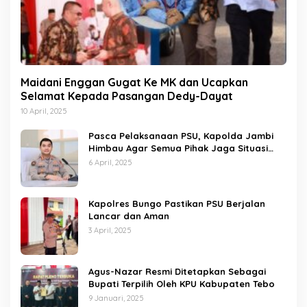
Maidani Enggan Gugat Ke MK dan Ucapkan
Selamat Kepada Pasangan Dedy-Dayat
10 April, 2025
Pasca Pelaksanaan PSU, Kapolda Jambi
Himbau Agar Semua Pihak Jaga Situasi
Kamtibmas
6 April, 2025
Kapolres Bungo Pastikan PSU Berjalan
Lancar dan Aman
3 April, 2025
Agus-Nazar Resmi Ditetapkan Sebagai
Bupati Terpilih Oleh KPU Kabupaten Tebo
9 Januari, 2025