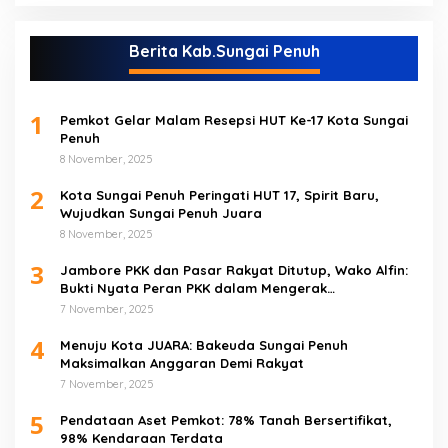
Berita Kab.Sungai Penuh
1
Pemkot Gelar Malam Resepsi HUT Ke-17 Kota Sungai
Penuh
8 November, 2025
2
Kota Sungai Penuh Peringati HUT 17, Spirit Baru,
Wujudkan Sungai Penuh Juara
8 November, 2025
3
Jambore PKK dan Pasar Rakyat Ditutup, Wako Alfin:
Bukti Nyata Peran PKK dalam Mengerak
Perekonomian Masyarakat
7 November, 2025
4
Menuju Kota JUARA: Bakeuda Sungai Penuh
Maksimalkan Anggaran Demi Rakyat
7 November, 2025
5
Pendataan Aset Pemkot: 78% Tanah Bersertifikat,
98% Kendaraan Terdata