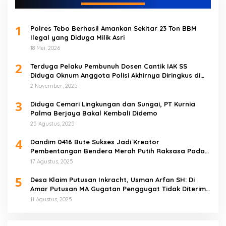
1
Polres Tebo Berhasil Amankan Sekitar 23 Ton BBM
Ilegal yang Diduga Milik Asri
18 Mei, 2026
2
Terduga Pelaku Pembunuh Dosen Cantik IAK SS
Diduga Oknum Anggota Polisi Akhirnya Diringkus di
Tebo Tengah
2 November, 2025
3
Diduga Cemari Lingkungan dan Sungai, PT Kurnia
Palma Berjaya Bakal Kembali Didemo
25 Agustus, 2025
4
Dandim 0416 Bute Sukses Jadi Kreator
Pembentangan Bendera Merah Putih Raksasa Pada
Peringatan HUT RI ke 80 di Tebo
17 Agustus, 2025
5
Desa Klaim Putusan Inkracht, Usman Arfan SH: Di
Amar Putusan MA Gugatan Penggugat Tidak Diterima
(NO)
11 Agustus, 2025