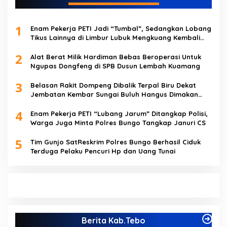
1
Enam Pekerja PETI Jadi “Tumbal”, Sedangkan Lobang
Tikus Lainnya di Limbur Lubuk Mengkuang Kembali
Beroperasi
2
Alat Berat Milik Hardiman Bebas Beroperasi Untuk
Ngupas Dongfeng di SPB Dusun Lembah Kuamang
3
Belasan Rakit Dompeng Dibalik Terpal Biru Dekat
Jembatan Kembar Sungai Buluh Hangus Dimakan
Sijago Merah
4
Enam Pekerja PETI “Lubang Jarum” Ditangkap Polisi,
Warga Juga Minta Polres Bungo Tangkap Januri CS
5
Tim Gunjo SatReskrim Polres Bungo Berhasil Ciduk
Terduga Pelaku Pencuri Hp dan Uang Tunai
Berita Kab.Tebo