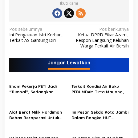
Ikuti Kami
N
Pos sebelumnya
Pos berikutnya
Ini Pengakuan Istri Korban,
Ketua DPRD Fikar Azami,
a
Terkait AS Gantung Diri
Respon Langsung Keluhan
v
Warga Terkait Air Bersih
i
Jangan Lewatkan
g
a
s
Enam Pekerja PETI Jadi
Terkait Kondisi Air Baku
i
“Tumbal”, Sedangkan
PERUMDAM Tirta Mayang,
p
Lobang Tikus Lainnya di
Ini Jawaban Dirut
Limbur Lubuk Mengkuang
PERUMDAM
o
Kembali Beroperasi
Alat Berat Milik Hardiman
Ini Pesan Sekda Kota Jambi
s
Bebas Beroperasi Untuk
Dalam Rangka HUT
Ngupas Dongfeng di SPB
PERUMDAM Kota Jambi Ke-
Dusun Lembah Kuamang
52
Belasan Rakit Dompeng
Keluarga Oknum Pejabat