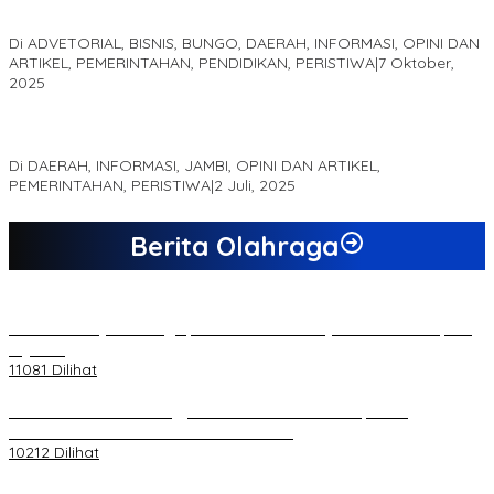
Optimalisasi Produk Unggulan Desa Berbasis Digital di Desa
Suka Jaya
Di ADVETORIAL, BISNIS, BUNGO, DAERAH, INFORMASI, OPINI DAN
ARTIKEL, PEMERINTAHAN, PENDIDIKAN, PERISTIWA
|
7 Oktober,
2025
MEWUJUDKAN KEPARIWISATAAN KAWASAN KOMPLEK CANDI
MUARO JAMBI SEBAGAI SUMBER PERTUMBUHAN EKONOMI BARU
Di DAERAH, INFORMASI, JAMBI, OPINI DAN ARTIKEL,
PEMERINTAHAN, PERISTIWA
|
2 Juli, 2025
Berita Olahraga
20 Atlet Muaythai Sungaipenuh Akan Ikuti Kejuaraan Pra Porprov
di Jambi
11081 Dilihat
Koordinator PMMD Yogyakarta Seru Kaum Muda, Gesa
Kemandirian Ekonomi dan Inovasi Desa
10212 Dilihat
Dukungan Cabor Terus Mengalir, Zuwanda Semakin Mantap Maju