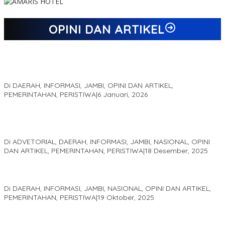
OPINI DAN ARTIKEL
Jejak 69 Tahun dan Manifesto Pembaharuan di Era Al Haris –
Sani
Di DAERAH, INFORMASI, JAMBI, OPINI DAN ARTIKEL,
PEMERINTAHAN, PERISTIWA
|
6 Januari, 2026
Kinerja Terukur dan Dampak Nyata: Mengapa Al Haris Disebut
sebagai Salah Satu Gubernur Paling Efektif di Indonesia Tahun
2025
Di ADVETORIAL, DAERAH, INFORMASI, JAMBI, NASIONAL, OPINI
DAN ARTIKEL, PEMERINTAHAN, PERISTIWA
|
18 Desember, 2025
Pelaminan Pengantin dan Baju Adat Melayu Jambi, Refleksi
Akademis Seminar Lembaga Adat Melayu (LAM) Jambi
Di DAERAH, INFORMASI, JAMBI, NASIONAL, OPINI DAN ARTIKEL,
PEMERINTAHAN, PERISTIWA
|
19 Oktober, 2025
Kampus IAK Setih Setio Raih Hibah PKM PMM Melalui