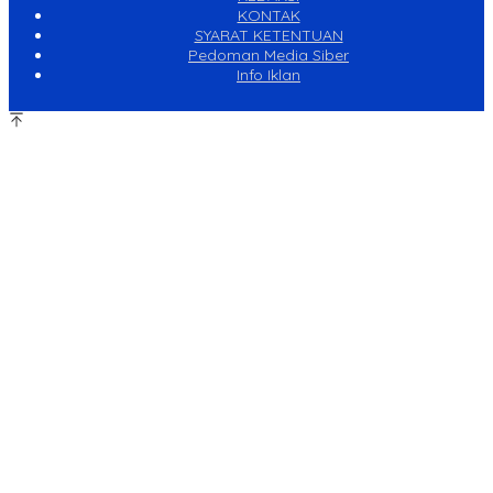
KONTAK
SYARAT KETENTUAN
Pedoman Media Siber
Info Iklan