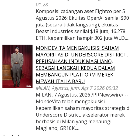
01:28
Komposisi cadangan aset Eightco per 5
Agustus 2026: Ekuitas OpenAI senilai $90
juta (secara tidak langsung), ekuitas
Beast Industries senilai $18 juta, 16.278
ETH, kepemilikan hampir 302 juta WLD,…
MONDEVITA MENGAKUISISI SAHAM
MAYORITAS DI UNDERSCORE DISTRICT,
PERUSAHAAN INDUK MAGLIANO,
SEBAGAI LANGKAH KEDUA DALAM
MEMBANGUN PLATFORM MEREK
MEWAH ITALIA BARU
MILAN, Agustus, Jum, Ags 7 2026 09:32
MILAN, 7 Agustus, 2026 /PRNewswire/ --
MondeVita telah mengakuisisi
kepemilikan saham mayoritas strategis di
Underscore District, akselerator merek
berbasis di Milan yang menaungi
Magliano, GR10K,…