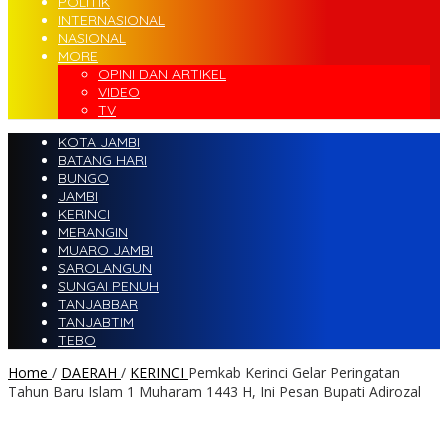
POLITIK
INTERNASIONAL
NASIONAL
MORE
OPINI DAN ARTIKEL
VIDEO
TV
KOTA JAMBI
BATANG HARI
BUNGO
JAMBI
KERINCI
MERANGIN
MUARO JAMBI
SAROLANGUN
SUNGAI PENUH
TANJABBAR
TANJABTIM
TEBO
Home
/
DAERAH
/
KERINCI
Pemkab Kerinci Gelar Peringatan
Tahun Baru Islam 1 Muharam 1443 H, Ini Pesan Bupati Adirozal