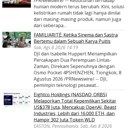
/PRNewswire/ -- Kebutuhan terhadap
hunian modern terus berubah. Kini, solusi
kelistrikan rumah tidak lagi hanya dinilai
dari masing-masing produk, namun juga
dari seberapa…
FAMILIARITÉ: Ketika Sinema dan Sastra
Bertemu dalam Sebuah Karya Puitis
Sab, Ags 8 2026 14:19
DJI dan Isabelle Huppert Menampilkan
Percakapan Dua Perempuan Lintas-
Zaman, Direkam Sepenuhnya dengan
Osmo Pocket 4PSHENZHEN, Tiongkok, 8
Agustus 2026 /PRNewswire/ -- DJI,
pemimpin teknologi pesawat…
Eightco Holdings (NASDAQ: ORBS)
Melaporkan Total Kepemilikan Sekitar
US$378 Juta, Mencakup OpenAI, Beast
Industries, Lebih dari 16.000 ETH, dan
Hampir 302 Juta Token WLD
EASTON, Pennsylvania, Sab, Ags 8 2026