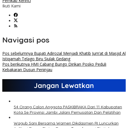
Pemkab Kerinci
Ikuti Kami
Navigasi pos
Pos sebelumnya
Bupati Adirozal Menjadi Khatib Jum’at di Masjid Al
Istiqamah Telago Biru Siulak Gedang
Pos berikutnya
HMI Cabang Bungo Dirikan Posko Peduli
Kebakaran Dusun Peninjau
Jangan Lewatkan
54 Orang Calon Anggota PASKIBRAKA Dari 11 Kabupaten
Kota Se Provinsi Jambi Jalani Pemusatan Dan Pelatihan
Wagub Sani Bersama Wamen Dikdasmen RI Luncurkan