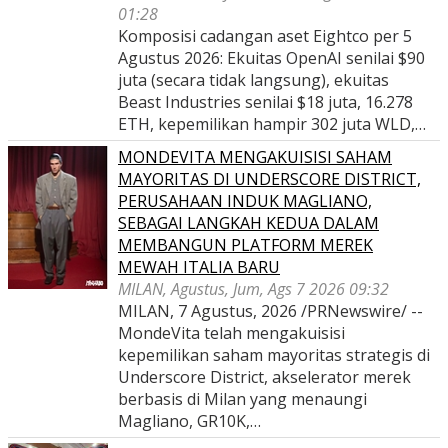
01:28
Komposisi cadangan aset Eightco per 5
Agustus 2026: Ekuitas OpenAI senilai $90
juta (secara tidak langsung), ekuitas
Beast Industries senilai $18 juta, 16.278
ETH, kepemilikan hampir 302 juta WLD,…
MONDEVITA MENGAKUISISI SAHAM
MAYORITAS DI UNDERSCORE DISTRICT,
PERUSAHAAN INDUK MAGLIANO,
SEBAGAI LANGKAH KEDUA DALAM
MEMBANGUN PLATFORM MEREK
MEWAH ITALIA BARU
MILAN, Agustus, Jum, Ags 7 2026 09:32
MILAN, 7 Agustus, 2026 /PRNewswire/ --
MondeVita telah mengakuisisi
kepemilikan saham mayoritas strategis di
Underscore District, akselerator merek
berbasis di Milan yang menaungi
Magliano, GR10K,…