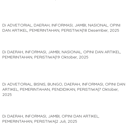
Kinerja Terukur dan Dampak Nyata: Mengapa Al Haris Disebut
sebagai Salah Satu Gubernur Paling Efektif di Indonesia Tahun
2025
Di ADVETORIAL, DAERAH, INFORMASI, JAMBI, NASIONAL, OPINI
DAN ARTIKEL, PEMERINTAHAN, PERISTIWA
|
18 Desember, 2025
Pelaminan Pengantin dan Baju Adat Melayu Jambi, Refleksi
Akademis Seminar Lembaga Adat Melayu (LAM) Jambi
Di DAERAH, INFORMASI, JAMBI, NASIONAL, OPINI DAN ARTIKEL,
PEMERINTAHAN, PERISTIWA
|
19 Oktober, 2025
Kampus IAK Setih Setio Raih Hibah PKM PMM Melalui
Optimalisasi Produk Unggulan Desa Berbasis Digital di Desa
Suka Jaya
Di ADVETORIAL, BISNIS, BUNGO, DAERAH, INFORMASI, OPINI DAN
ARTIKEL, PEMERINTAHAN, PENDIDIKAN, PERISTIWA
|
7 Oktober,
2025
MEWUJUDKAN KEPARIWISATAAN KAWASAN KOMPLEK CANDI
MUARO JAMBI SEBAGAI SUMBER PERTUMBUHAN EKONOMI BARU
Di DAERAH, INFORMASI, JAMBI, OPINI DAN ARTIKEL,
PEMERINTAHAN, PERISTIWA
|
2 Juli, 2025