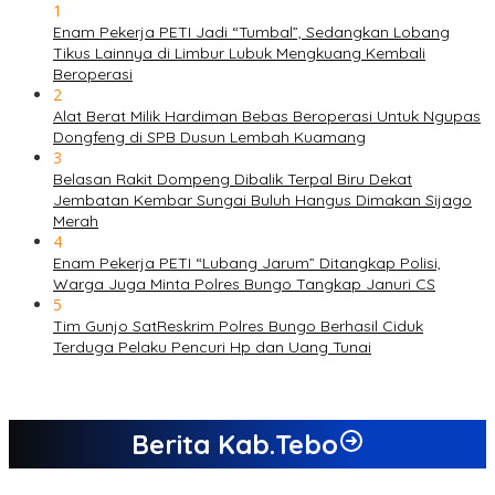
1
Enam Pekerja PETI Jadi “Tumbal”, Sedangkan Lobang
Tikus Lainnya di Limbur Lubuk Mengkuang Kembali
Beroperasi
2
Alat Berat Milik Hardiman Bebas Beroperasi Untuk Ngupas
Dongfeng di SPB Dusun Lembah Kuamang
3
Belasan Rakit Dompeng Dibalik Terpal Biru Dekat
Jembatan Kembar Sungai Buluh Hangus Dimakan Sijago
Merah
4
Enam Pekerja PETI “Lubang Jarum” Ditangkap Polisi,
Warga Juga Minta Polres Bungo Tangkap Januri CS
5
Tim Gunjo SatReskrim Polres Bungo Berhasil Ciduk
Terduga Pelaku Pencuri Hp dan Uang Tunai
Berita Kab.Tebo