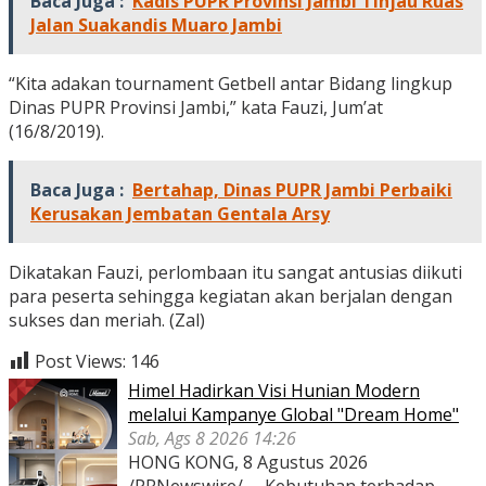
Baca Juga :
Kadis PUPR Provinsi Jambi Tinjau Ruas
Jalan Suakandis Muaro Jambi
“Kita adakan tournament Getbell antar Bidang lingkup
Dinas PUPR Provinsi Jambi,” kata Fauzi, Jum’at
(16/8/2019).
Baca Juga :
Bertahap, Dinas PUPR Jambi Perbaiki
Kerusakan Jembatan Gentala Arsy
Dikatakan Fauzi, perlombaan itu sangat antusias diikuti
para peserta sehingga kegiatan akan berjalan dengan
sukses dan meriah. (Zal)
Post Views:
146
Himel Hadirkan Visi Hunian Modern
melalui Kampanye Global "Dream Home"
Sab, Ags 8 2026 14:26
HONG KONG, 8 Agustus 2026