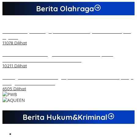
Berita Olahraga
20 Atlet Muaythai Sungaipenuh Akan Ikuti Kejuaraan Pra Porprov
di Jambi
11078 Dilihat
Koordinator PMMD Yogyakarta Seru Kaum Muda, Gesa
Kemandirian Ekonomi dan Inovasi Desa
10211 Dilihat
Dukungan Cabor Terus Mengalir, Zuwanda Semakin Mantap Maju
sebagai Calon Ketua KONI
6505 Dilihat
Berita Hukum&Kriminal