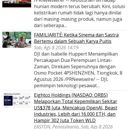
/PRNewswire/ -- Kebutuhan terhadap
hunian modern terus berubah. Kini, solusi
kelistrikan rumah tidak lagi hanya dinilai
dari masing-masing produk, namun juga
dari seberapa…
FAMILIARITÉ: Ketika Sinema dan Sastra
Bertemu dalam Sebuah Karya Puitis
Sab, Ags 8 2026 14:19
DJI dan Isabelle Huppert Menampilkan
Percakapan Dua Perempuan Lintas-
Zaman, Direkam Sepenuhnya dengan
Osmo Pocket 4PSHENZHEN, Tiongkok, 8
Agustus 2026 /PRNewswire/ -- DJI,
pemimpin teknologi pesawat…
Eightco Holdings (NASDAQ: ORBS)
Melaporkan Total Kepemilikan Sekitar
US$378 Juta, Mencakup OpenAI, Beast
Industries, Lebih dari 16.000 ETH, dan
Hampir 302 Juta Token WLD
EASTON, Pennsylvania, Sab, Ags 8 2026