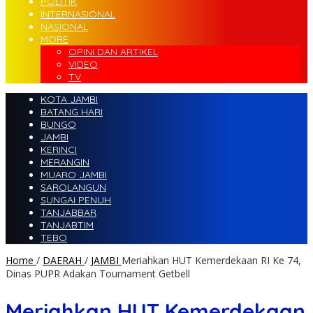
POLITIK
INTERNASIONAL
NASIONAL
MORE
OPINI DAN ARTIKEL
VIDEO
TV
KOTA JAMBI
BATANG HARI
BUNGO
JAMBI
KERINCI
MERANGIN
MUARO JAMBI
SAROLANGUN
SUNGAI PENUH
TANJABBAR
TANJABTIM
TEBO
Home
/
DAERAH
/
JAMBI
Meriahkan HUT Kemerdekaan RI Ke 74,
Dinas PUPR Adakan Tournament Getbell
Meriahkan HUT Kemerdekaan