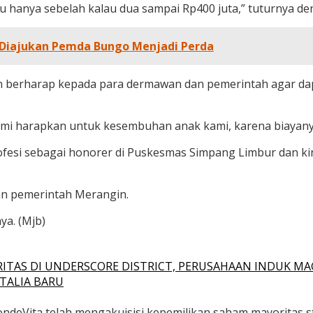
tu hanya sebelah kalau dua sampai Rp400 juta,” tuturnya de
 Diajukan Pemda Bungo Menjadi Perda
wan berharap kepada para dermawan dan pemerintah agar d
i harapkan untuk kesembuhan anak kami, karena biayanya 
ofesi sebagai honorer di Puskesmas Simpang Limbur dan kin
an pemerintah Merangin.
a. (Mjb)
ITAS DI UNDERSCORE DISTRICT, PERUSAHAAN INDUK MA
TALIA BARU
deVita telah mengakuisisi kepemilikan saham mayoritas str