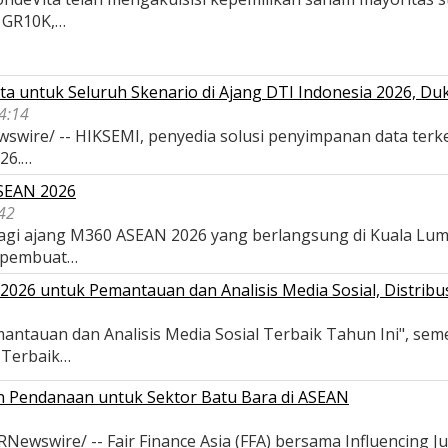
, GR10K,…
a untuk Seluruh Skenario di Ajang DTI Indonesia 2026, D
04:14
wswire/ -- HIKSEMI, penyedia solusi penyimpanan data terk
026.…
ASEAN 2026
42
 bagi ajang M360 ASEAN 2026 yang berlangsung di Kuala Lu
 pembuat…
026 untuk Pemantauan dan Analisis Media Sosial, Distribus
antauan dan Analisis Media Sosial Terbaik Tahun Ini", se
s Terbaik…
an Pendanaan untuk Sektor Batu Bara di ASEAN
wswire/ -- Fair Finance Asia (FFA) bersama Influencing Ju