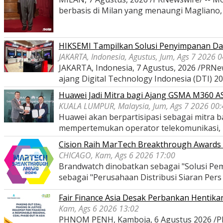
berbasis di Milan yang menaungi Magliano
HIKSEMI Tampilkan Solusi Penyimpanan Dat
JAKARTA, Indonesia, Agustus, Jum, Ags 7 2026 
JAKARTA, Indonesia, 7 Agustus, 2026 /PRNe
ajang Digital Technology Indonesia (DTI) 2
Huawei Jadi Mitra bagi Ajang GSMA M360 
KUALA LUMPUR, Malaysia, Jum, Ags 7 2026 00:
Huawei akan berpartisipasi sebagai mitra
mempertemukan operator telekomunikasi,
Cision Raih MarTech Breakthrough Awards 2
CHICAGO, Kam, Ags 6 2026 17:00
Brandwatch dinobatkan sebagai "Solusi Pem
sebagai "Perusahaan Distribusi Siaran Per
Fair Finance Asia Desak Perbankan Hentik
Kam, Ags 6 2026 13:02
PHNOM PENH, Kamboja, 6 Agustus 2026 /PRNe