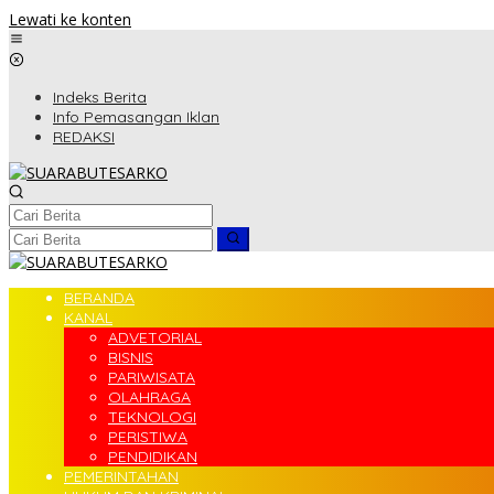
Lewati ke konten
Indeks Berita
Info Pemasangan Iklan
REDAKSI
BERANDA
KANAL
ADVETORIAL
BISNIS
PARIWISATA
OLAHRAGA
TEKNOLOGI
PERISTIWA
PENDIDIKAN
PEMERINTAHAN