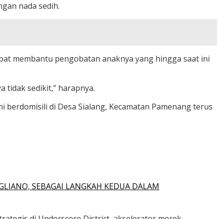
ngan nada sedih.
apat membantu pengobatan anaknya yang hingga saat ini
tidak sedikit,” harapnya.
i berdomisili di Desa Sialang, Kecamatan Pamenang terus
GLIANO, SEBAGAI LANGKAH KEDUA DALAM
ategis di Underscore District, akselerator merek