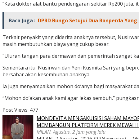
“Kata dokter alat bantu pendengaran sekitar Rp200 juta, i
Baca Juga :
DPRD Bungo Setujui Dua Ranperda Yang
Terkait penyakit yang diderita anaknya tersebut, Nusir
masih membutuhkan biaya yang cukup besar.
“Uluran tangan para dermawan dan pemerintah sangat kam
Sementara itu, Nusirwan dan Yeni Kusmita Sari yang bepr
bersabar akan kesembuhan anaknya.
Ia juga menyampaikan mohon do’anya bagi masyarakat d
“Mohon do’akan anak kami agar lekas sembuh,” pungkasny
Post Views:
477
MONDEVITA MENGAKUISISI SAHAM MAYOR
MEMBANGUN PLATFORM MEREK MEWAH I
MILAN, Agustus, 2 jam yang lalu
MILAN, 7 Agustus, 2026 /PRNewswire/ -- Mon