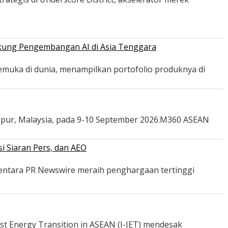
ukung Pengembangan AI di Asia Tenggara
emuka di dunia, menampilkan portofolio produknya di
mpur, Malaysia, pada 9-10 September 2026.M360 ASEAN
i Siaran Pers, dan AEO
mentara PR Newswire meraih penghargaan tertinggi
st Energy Transition in ASEAN (I-JET) mendesak