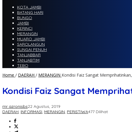
KOTA JAMBI
BATANG HARI
BUNGO
JAMBI
KERINCI
MERANGIN
MUARO JAMBI
SAROLANGUN
SUNGAI PENUH
TANJABBAR
TANJABTIM
TEBO
Home
/
DAERAH
/
MERANGIN
Kondisi Faiz Sangat Memprihatinka
Kondisi Faiz Sangat Mempriha
mr azronisbs
22 Agustus, 2019
DAERAH
,
INFORMASI
,
MERANGIN
,
PERISTIWA
477 Dilihat