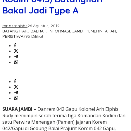
Bakal Jadi Type A
mr azronisbs
26 Agustus, 2019
BATANG HARI
,
DAERAH
,
INFORMASI
,
JAMBI
,
PEMERINTAHAN
,
PERISTIWA
795 Dilihat
SUARA JAMBI
– Danrem 042 Gapu Kolonel Arh Elphis
Rudy memimpin serah terima tiga Komandan Kodim dan
satu Perwira Menengah (Pamen) jajaran Korem
042/Gapu di Gedung Balai Prajurit Korem 042 Gapu,