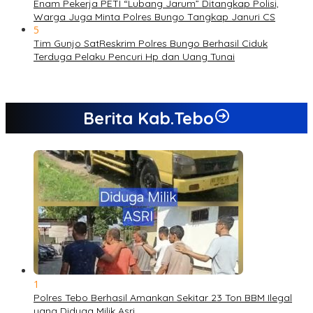
Enam Pekerja PETI “Lubang Jarum” Ditangkap Polisi,
Warga Juga Minta Polres Bungo Tangkap Januri CS
5
Tim Gunjo SatReskrim Polres Bungo Berhasil Ciduk
Terduga Pelaku Pencuri Hp dan Uang Tunai
Berita Kab.Tebo
1
Polres Tebo Berhasil Amankan Sekitar 23 Ton BBM Ilegal
yang Diduga Milik Asri