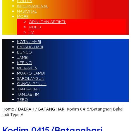
POLITIK
INTERNASIONAL
NASIONAL
MORE
OPINI DAN ARTIKEL
VIDEO
TV
KOTA JAMBI
BATANG HARI
BUNGO
JAMBI
KERINCI
MERANGIN
MUARO JAMBI
SAROLANGUN
SUNGAI PENUH
TANJABBAR
TANJABTIM
TEBO
Home
/
DAERAH
/
BATANG HARI
Kodim 0415/Batanghari Bakal
Jadi Type A
Kodim 0415/Batanghari