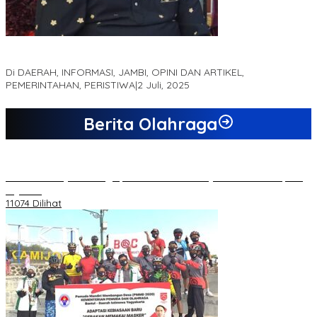
MEWUJUDKAN KEPARIWISATAAN KAWASAN KOMPLEK CANDI
MUARO JAMBI SEBAGAI SUMBER PERTUMBUHAN EKONOMI BARU
Di DAERAH, INFORMASI, JAMBI, OPINI DAN ARTIKEL,
PEMERINTAHAN, PERISTIWA
|
2 Juli, 2025
Berita Olahraga
20 Atlet Muaythai Sungaipenuh Akan Ikuti Kejuaraan Pra Porprov
di Jambi
11074 Dilihat