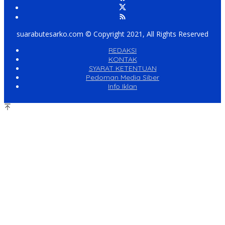
suarabutesarko.com © Copyright 2021, All Rights Reserved
REDAKSI
KONTAK
SYARAT KETENTUAN
Pedoman Media Siber
Info Iklan