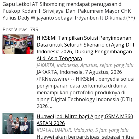
Gapu Letkol AT Sihombing mendapat penugasan di
Puskop Kodam II Sriwijaya. Dan, Pakumrem Mayor CHK
Yulius Dedy Wijayanto sebagai Irdyanben It Dikumad.(**)
Post Views:
795
HIKSEMI Tampilkan Solusi Penyimpanan
Data untuk Seluruh Skenario di Ajang DTI
Indonesia 2026, Dukung Pengembangan
AI di Asia Tenggara
JAKARTA, Indonesia, Agustus, sejam yang lalu
JAKARTA, Indonesia, 7 Agustus, 2026
/PRNewswire/ -- HIKSEMI, penyedia solusi
penyimpanan data terkemuka di dunia,
menampilkan portofolio produknya di
ajang Digital Technology Indonesia (DTI)
2026.…
Huawei Jadi Mitra bagi Ajang GSMA M360
ASEAN 2026
KUALA LUMPUR, Malaysia, 5 jam yang lalu
Huawei akan berpartisipasi sebagai mitra