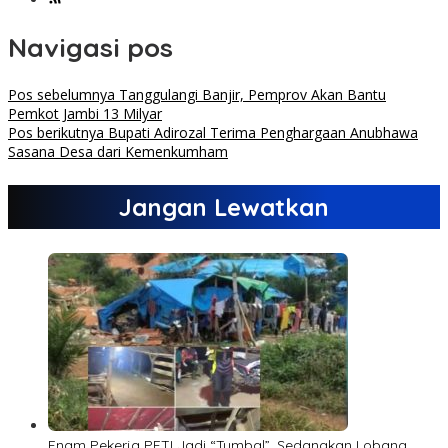
Navigasi pos
Pos sebelumnya
Tanggulangi Banjir, Pemprov Akan Bantu
Pemkot Jambi 13 Milyar
Pos berikutnya
Bupati Adirozal Terima Penghargaan Anubhawa
Sasana Desa dari Kemenkumham
Jangan Lewatkan
Enam Pekerja PETI Jadi “Tumbal”, Sedangkan Lobang