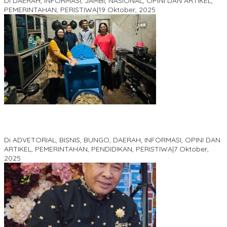
Di DAERAH, INFORMASI, JAMBI, NASIONAL, OPINI DAN ARTIKEL,
PEMERINTAHAN, PERISTIWA
|
19 Oktober, 2025
Kampus IAK Setih Setio Raih Hibah PKM PMM Melalui
Optimalisasi Produk Unggulan Desa Berbasis Digital di Desa
Suka Jaya
Di ADVETORIAL, BISNIS, BUNGO, DAERAH, INFORMASI, OPINI DAN
ARTIKEL, PEMERINTAHAN, PENDIDIKAN, PERISTIWA
|
7 Oktober,
2025