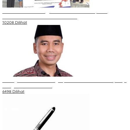
Koordinator PMMD Yogyakarta Seru Kaum Muda, Gesa
Kemandirian Ekonomi dan Inovasi Desa
10208 Dilihat
Dukungan Cabor Terus Mengalir, Zuwanda Semakin Mantap Maju
sebagai Calon Ketua KONI
6498 Dilihat