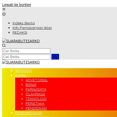
Lewati ke konten
Indeks Berita
Info Pemasangan Iklan
REDAKSI
BERANDA
KANAL
ADVETORIAL
BISNIS
PARIWISATA
OLAHRAGA
TEKNOLOGI
PERISTIWA
PENDIDIKAN
PEMERINTAHAN