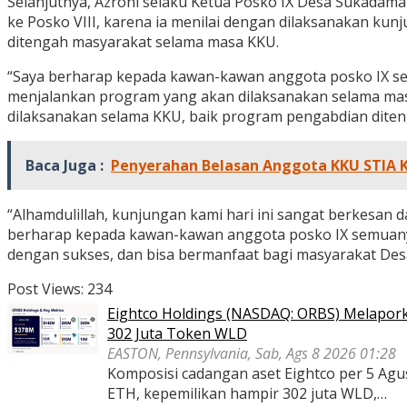
Selanjutnya, Azroni selaku Ketua Posko IX Desa Sukada
ke Posko VIII, karena ia menilai dengan dilaksanakan ku
ditengah masyarakat selama masa KKU.
“Saya berharap kepada kawan-kawan anggota posko IX sem
menjalankan program yang akan dilaksanakan selama masa
dilaksanakan selama KKU, baik program pengabdian diten
Baca Juga :
Penyerahan Belasan Anggota KKU STIA 
“Alhamdulillah, kunjungan kami hari ini sangat berkesan d
berharap kepada kawan-kawan anggota posko IX semuanya
dengan sukses, dan bisa bermanfaat bagi masyarakat Des
Post Views:
234
Eightco Holdings (NASDAQ: ORBS) Melaporka
302 Juta Token WLD
EASTON, Pennsylvania, Sab, Ags 8 2026 01:28
Komposisi cadangan aset Eightco per 5 Agustu
ETH, kepemilikan hampir 302 juta WLD,…