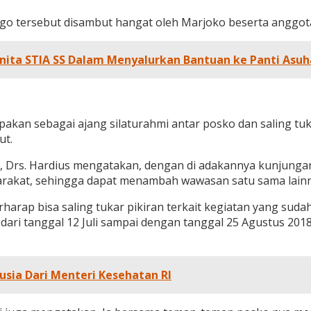
go tersebut disambut hangat oleh Marjoko beserta anggota
ta STIA SS Dalam Menyalurkan Bantuan ke Panti Asuha
kan sebagai ajang silaturahmi antar posko dan saling tuk
ut.
, Drs. Hardius mengatakan, dengan di adakannya kunjungan 
arakat, sehingga dapat menambah wawasan satu sama lainn
rharap bisa saling tukar pikiran terkait kegiatan yang su
ari tanggal 12 Juli sampai dengan tanggal 25 Agustus 201
usia Dari Menteri Kesehatan RI