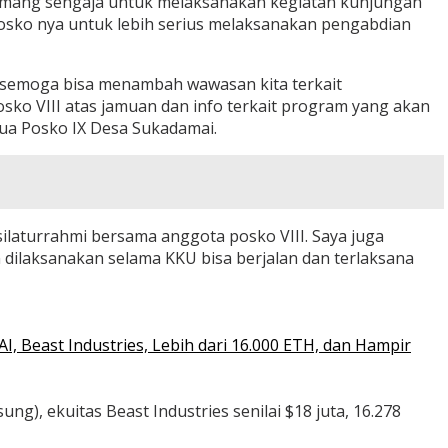
memang sengaja untuk melaksanakan kegiatan kunjungan
 posko nya untuk lebih serius melaksanakan pengabdian
 semoga bisa menambah wawasan kita terkait
ko VIII atas jamuan dan info terkait program yang akan
ua Posko IX Desa Sukadamai.
silaturrahmi bersama anggota posko VIII. Saya juga
ilaksanakan selama KKU bisa berjalan dan terlaksana
 Beast Industries, Lebih dari 16.000 ETH, dan Hampir
ng), ekuitas Beast Industries senilai $18 juta, 16.278