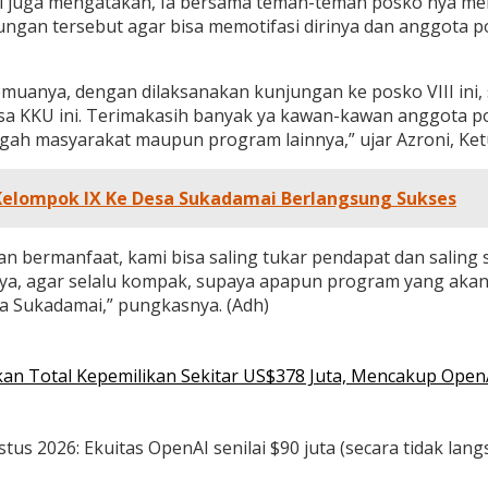
mai juga mengatakan, Ia bersama teman-teman posko nya 
njungan tersebut agar bisa memotifasi dirinya dan anggota
uanya, dengan dilaksanakan kunjungan ke posko VIII ini,
 KKU ini. Terimakasih banyak ya kawan-kawan anggota pos
gah masyarakat maupun program lainnya,” ujar Azroni, Ket
Kelompok IX Ke Desa Sukadamai Berlangsung Sukses
an bermanfaat, kami bisa saling tukar pendapat dan saling 
, agar selalu kompak, supaya apapun program yang akan d
a Sukadamai,” pungkasnya. (Adh)
n Total Kepemilikan Sekitar US$378 Juta, Mencakup OpenAI,
s 2026: Ekuitas OpenAI senilai $90 juta (secara tidak langsu