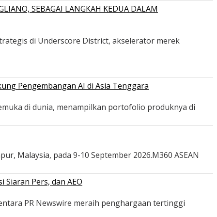
GLIANO, SEBAGAI LANGKAH KEDUA DALAM
ategis di Underscore District, akselerator merek
ukung Pengembangan AI di Asia Tenggara
emuka di dunia, menampilkan portofolio produknya di
mpur, Malaysia, pada 9-10 September 2026.M360 ASEAN
i Siaran Pers, dan AEO
mentara PR Newswire meraih penghargaan tertinggi