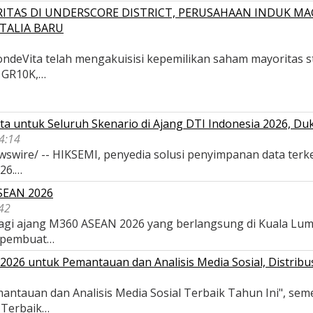
ITAS DI UNDERSCORE DISTRICT, PERUSAHAAN INDUK MA
TALIA BARU
deVita telah mengakuisisi kepemilikan saham mayoritas str
, GR10K,…
a untuk Seluruh Skenario di Ajang DTI Indonesia 2026, D
04:14
wswire/ -- HIKSEMI, penyedia solusi penyimpanan data terk
026.…
ASEAN 2026
42
 bagi ajang M360 ASEAN 2026 yang berlangsung di Kuala Lu
 pembuat…
026 untuk Pemantauan dan Analisis Media Sosial, Distribus
antauan dan Analisis Media Sosial Terbaik Tahun Ini", se
s Terbaik…