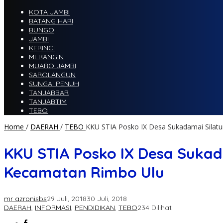
KOTA JAMBI
BATANG HARI
BUNGO
JAMBI
KERINCI
MERANGIN
MUARO JAMBI
SAROLANGUN
SUNGAI PENUH
TANJABBAR
TANJABTIM
TEBO
Home
/
DAERAH
/
TEBO
KKU STIA Posko IX Desa Sukadamai Silatu
KKU STIA Posko IX Desa Sukada
Kecamatan Rimbo Ulu
mr azronisbs
29 Juli, 2018
30 Juli, 2018
DAERAH
,
INFORMASI
,
PENDIDIKAN
,
TEBO
234 Dilihat