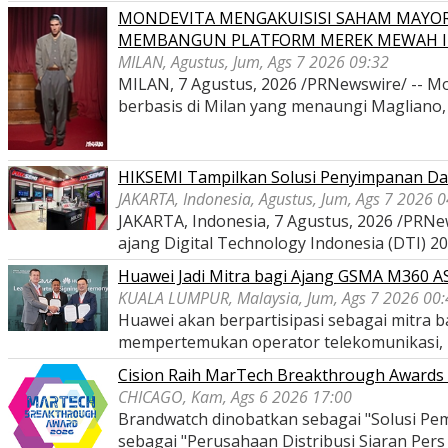
MONDEVITA MENGAKUISISI SAHAM MAYOR
MEMBANGUN PLATFORM MEREK MEWAH I
MILAN, Agustus, Jum, Ags 7 2026 09:32
MILAN, 7 Agustus, 2026 /PRNewswire/ -- Mon
berbasis di Milan yang menaungi Magliano
HIKSEMI Tampilkan Solusi Penyimpanan Dat
JAKARTA, Indonesia, Agustus, Jum, Ags 7 2026 
JAKARTA, Indonesia, 7 Agustus, 2026 /PRNe
ajang Digital Technology Indonesia (DTI) 2
Huawei Jadi Mitra bagi Ajang GSMA M360 
KUALA LUMPUR, Malaysia, Jum, Ags 7 2026 00:
Huawei akan berpartisipasi sebagai mitra
mempertemukan operator telekomunikasi,
Cision Raih MarTech Breakthrough Awards 2
CHICAGO, Kam, Ags 6 2026 17:00
Brandwatch dinobatkan sebagai "Solusi Pem
sebagai "Perusahaan Distribusi Siaran Per