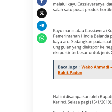
g
melalui kayu Cassiaveranya, dan
a
salah satu pusat produk hortik
n
K
e
r
i
Kayu manis atau Cassiavera (Ko
n
Pemerintahan Hindia Belanda 
c
kayu aro. Sedangkan pada saat i
i
unggulan yang diekspor ke ne
,
D
eksportir terbesar untuk jenis 
e
w
a
Baca Juga :
Wako Ahmadi –
n
Bukit Padon
R
e
m
p
a
Hal ini disampaikan oleh Bupati 
h
A
Kerinci, Selasa pagi (15/1/2019).
k
a