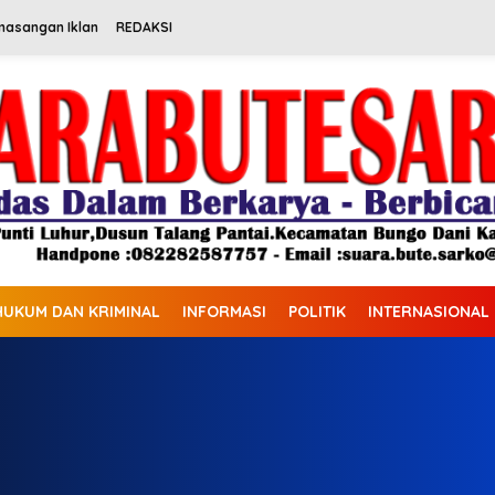
masangan Iklan
REDAKSI
HUKUM DAN KRIMINAL
INFORMASI
POLITIK
INTERNASIONAL