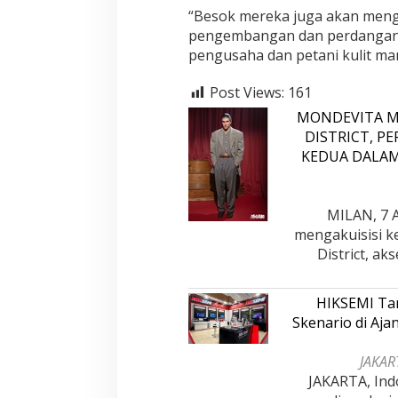
u
“Besok mereka juga akan menga
n
pengembangan dan perdangangg
i
pengusaha dan petani kulit man
a
Post Views:
161
MONDEVITA M
DISTRICT, P
KEDUA DALA
MILAN, 7 A
mengakuisisi k
District, a
HIKSEMI Tam
Skenario di Aj
Jejak 69 Tahun dan Manifesto
Kinerja Terukur 
JAKART
Pembaharuan di Era Al Haris – Sani
Nyata: Mengapa A
JAKARTA, Ind
sebagai Salah Sa
Di DAERAH, INFORMASI, JAMBI, OPINI DAN ARTIKEL,
Di ADVETORIAL, DAERAH, 
PEMERINTAHAN, PERISTIWA
|
6 Januari, 2026
NASIONAL, OPINI DAN ART