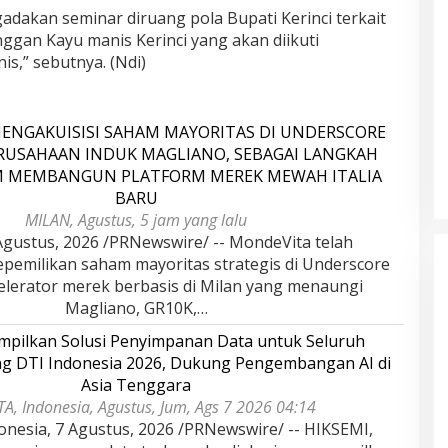
dakan seminar diruang pola Bupati Kerinci terkait
an Kayu manis Kerinci yang akan diikuti
is,” sebutnya. (Ndi)
ENGAKUISISI SAHAM MAYORITAS DI UNDERSCORE
ERUSAHAAN INDUK MAGLIANO, SEBAGAI LANGKAH
M MEMBANGUN PLATFORM MEREK MEWAH ITALIA
BARU
MILAN, Agustus, 5 jam yang lalu
gustus, 2026 /PRNewswire/ -- MondeVita telah
epemilikan saham mayoritas strategis di Underscore
kselerator merek berbasis di Milan yang menaungi
Magliano, GR10K,…
pilkan Solusi Penyimpanan Data untuk Seluruh
ang DTI Indonesia 2026, Dukung Pengembangan AI di
Asia Tenggara
dan Dampak
Pelaminan Pengantin dan Baju
A, Indonesia, Agustus, Jum, Ags 7 2026 04:14
l Haris Disebut
Adat Melayu Jambi, Refleksi
onesia, 7 Agustus, 2026 /PRNewswire/ -- HIKSEMI,
tu Gubernur
Akademis Seminar Lembaga Adat
INFORMASI, JAMBI,
Di DAERAH, INFORMASI, JAMBI, NASIONAL, OPINI
IKEL, PEMERINTAHAN,
DAN ARTIKEL, PEMERINTAHAN, PERISTIWA
|
19