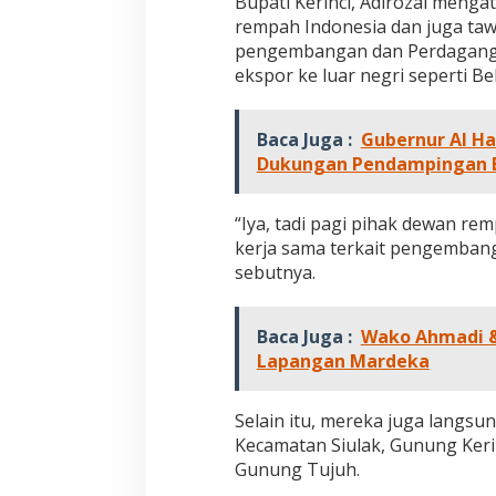
Bupati Kerinci, Adirozal menga
n
rempah Indonesia dan juga taw
B
pengembangan dan Perdagangan 
u
a
ekspor ke luar negri seperti Bel
t
K
a
Baca Juga :
Gubernur Al H
y
Dukungan Pendampingan B
u
M
a
“Iya, tadi pagi pihak dewan 
n
kerja sama terkait pengemban
i
sebutnya.
s
K
e
r
Baca Juga :
Wako Ahmadi & 
i
Lapangan Mardeka
n
c
i
Selain itu, mereka juga langsun
M
Kecamatan Siulak, Gunung Keri
e
Gunung Tujuh.
n
d