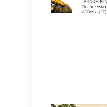
PHNOM PENH,
Finance Asia 
ASEAN (I-JET