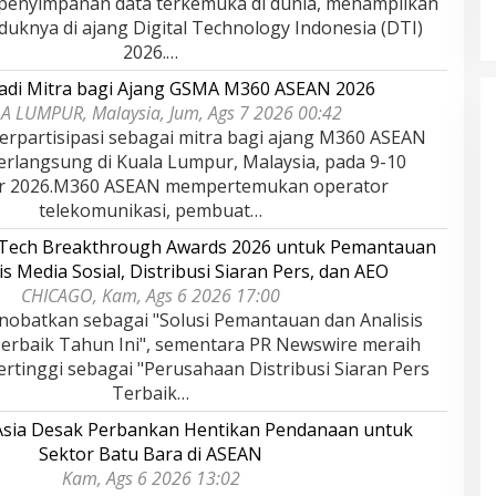
Indonesia Tahun
Melayu (LAM) Jambi
 penyimpanan data terkemuka di dunia, menampilkan
r, 2025
Oktober, 2025
duknya di ajang Digital Technology Indonesia (DTI)
2026.…
adi Mitra bagi Ajang GSMA M360 ASEAN 2026
A LUMPUR, Malaysia, Jum, Ags 7 2026 00:42
rpartisipasi sebagai mitra bagi ajang M360 ASEAN
erlangsung di Kuala Lumpur, Malaysia, pada 9-10
r 2026.M360 ASEAN mempertemukan operator
telekomunikasi, pembuat…
rTech Breakthrough Awards 2026 untuk Pemantauan
is Media Sosial, Distribusi Siaran Pers, dan AEO
CHICAGO, Kam, Ags 6 2026 17:00
nobatkan sebagai "Solusi Pemantauan dan Analisis
Terbaik Tahun Ini", sementara PR Newswire meraih
rtinggi sebagai "Perusahaan Distribusi Siaran Pers
Terbaik…
 Asia Desak Perbankan Hentikan Pendanaan untuk
Sektor Batu Bara di ASEAN
Kam, Ags 6 2026 13:02