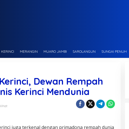
KERINCI
MERANGIN
MUARO JAMBI
SAROLANGUN
SUNGAI PENUH
Kerinci, Dewan Rempah
is Kerinci Mendunia
ilihat
rinci juga terkenal dengan primadona rempah dunia