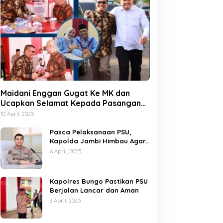
Maidani Enggan Gugat Ke MK dan
Ucapkan Selamat Kepada Pasangan
Dedy-Dayat
10 April, 2025
Pasca Pelaksanaan PSU,
Kapolda Jambi Himbau Agar
Semua Pihak Jaga Situasi
6 April, 2025
Kamtibmas
Kapolres Bungo Pastikan PSU
Berjalan Lancar dan Aman
3 April, 2025