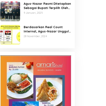
Agus-Nazar Resmi Ditetapkan
Sebagai Bupati Terpilih Oleh
KPU Kabupaten Tebo
9 Januari, 2025
Berdasarkan Real Count
Internal, Agus-Nazar Unggul
61 Persen dari Aspan-Tono
28 November, 2024
Hanya 39 Persen