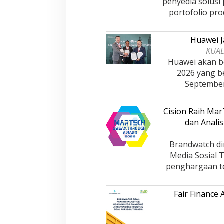
Paling Efektif di 
penyedia solusi
PERISTIWA
|
18 Desembe
2025
portofolio pro
Huawei J
KUAL
Huawei akan be
2026 yang b
Septembe
Cision Raih Ma
dan Analis
Brandwatch di
Media Sosial 
penghargaan te
Fair Finance