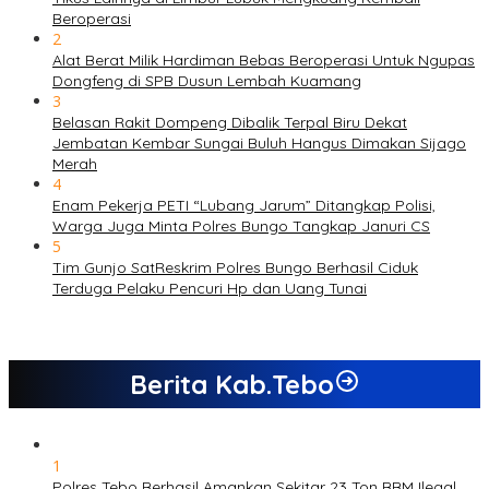
Beroperasi
2
Alat Berat Milik Hardiman Bebas Beroperasi Untuk Ngupas
Dongfeng di SPB Dusun Lembah Kuamang
3
Belasan Rakit Dompeng Dibalik Terpal Biru Dekat
Jembatan Kembar Sungai Buluh Hangus Dimakan Sijago
Merah
4
Enam Pekerja PETI “Lubang Jarum” Ditangkap Polisi,
Warga Juga Minta Polres Bungo Tangkap Januri CS
5
Tim Gunjo SatReskrim Polres Bungo Berhasil Ciduk
Terduga Pelaku Pencuri Hp dan Uang Tunai
Berita Kab.Tebo
1
Polres Tebo Berhasil Amankan Sekitar 23 Ton BBM Ilegal