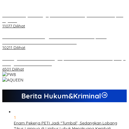
20 Atlet Muaythai Sungaipenuh Akan Ikuti Kejuaraan Pra Porprov
di Jambi
11077 Dilihat
Koordinator PMMD Yogyakarta Seru Kaum Muda, Gesa
Kemandirian Ekonomi dan Inovasi Desa
10211 Dilihat
Dukungan Cabor Terus Mengalir, Zuwanda Semakin Mantap Maju
sebagai Calon Ketua KONI
6501 Dilihat
Berita Hukum&Kriminal
1
Enam Pekerja PETI Jadi “Tumbal”, Sedangkan Lobang
Tikus Lainnya di Limbur Lubuk Mengkuang Kembali