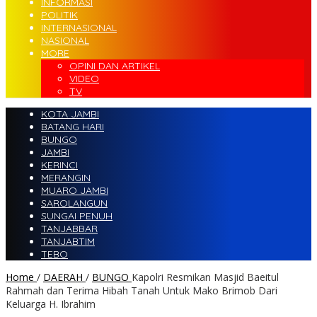
INFORMASI
POLITIK
INTERNASIONAL
NASIONAL
MORE
OPINI DAN ARTIKEL
VIDEO
TV
KOTA JAMBI
BATANG HARI
BUNGO
JAMBI
KERINCI
MERANGIN
MUARO JAMBI
SAROLANGUN
SUNGAI PENUH
TANJABBAR
TANJABTIM
TEBO
Home
/
DAERAH
/
BUNGO
Kapolri Resmikan Masjid Baeitul
Rahmah dan Terima Hibah Tanah Untuk Mako Brimob Dari
Keluarga H. Ibrahim