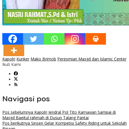
Kapolri
Kunker
Mako Brimob
Peresmian Masjid dan Islamic Center
Ikuti Kami
Navigasi pos
Pos sebelumnya
Kapolri Jendral Pol Tito Karnavian Sampai di
Masjid Baeitul rahmah di Dusun Talang Pantai
Pos berikutnya
Sinsen Gelar Kompetisi Safety Riding untuk Sekolah
Binaan