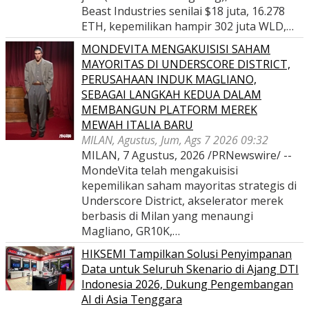
Beast Industries senilai $18 juta, 16.278
ETH, kepemilikan hampir 302 juta WLD,…
MONDEVITA MENGAKUISISI SAHAM
MAYORITAS DI UNDERSCORE DISTRICT,
PERUSAHAAN INDUK MAGLIANO,
SEBAGAI LANGKAH KEDUA DALAM
MEMBANGUN PLATFORM MEREK
MEWAH ITALIA BARU
MILAN, Agustus, Jum, Ags 7 2026 09:32
MILAN, 7 Agustus, 2026 /PRNewswire/ --
MondeVita telah mengakuisisi
kepemilikan saham mayoritas strategis di
Underscore District, akselerator merek
berbasis di Milan yang menaungi
Magliano, GR10K,…
HIKSEMI Tampilkan Solusi Penyimpanan
Data untuk Seluruh Skenario di Ajang DTI
Indonesia 2026, Dukung Pengembangan
AI di Asia Tenggara