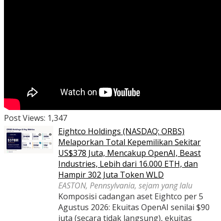
Post Views:
1,347
Eightco Holdings (NASDAQ: ORBS)
Melaporkan Total Kepemilikan Sekitar
US$378 Juta, Mencakup OpenAI, Beast
Industries, Lebih dari 16.000 ETH, dan
Hampir 302 Juta Token WLD
EASTON, Pennsylvania, sejam yang lalu
Komposisi cadangan aset Eightco per 5
Agustus 2026: Ekuitas OpenAI senilai $90
juta (secara tidak langsung), ekuitas