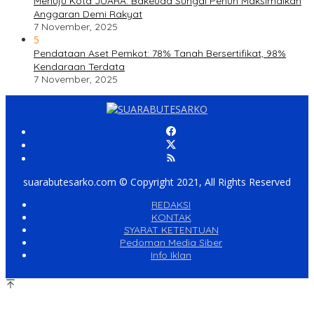
Menuju Kota JUARA: Bakeuda Sungai Penuh Maksimalkan
Anggaran Demi Rakyat
7 November, 2025
5
Pendataan Aset Pemkot: 78% Tanah Bersertifikat, 98%
Kendaraan Terdata
7 November, 2025
suarabutesarko.com © Copyright 2021, All Rights Reserved
REDAKSI
KONTAK
SYARAT KETENTUAN
Pedoman Media Siber
Info Iklan