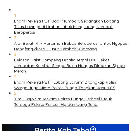
1
Enam Pekerja PETI Jadi “Tumbal”, Sedangkan Lobang
Tikus Lainnya di Limbur Lubuk Mengkuang Kembali
Beroperasi
2
Alat Berat Milik Hardiman Bebas Beroperasi Untuk Ngupas
Dongfeng di SPB Dusun Lembah Kuamang
3
Belasan Rakit Dompeng Dibalik Terpal Biru Dekat
Jembatan Kembar Sungai Buluh Hangus Dimakan Sijago
Merah
4
Enam Pekerja PETI “Lubang Jarum” Ditangkap Polisi,
Warga Juga Minta Polres Bungo Tangkap Januri CS
5
Tim Gunjo SatReskrim Polres Bungo Berhasil Ciduk
Terduga Pelaku Pencuri Hp dan Uang Tunai
Berita Kab.Tebo