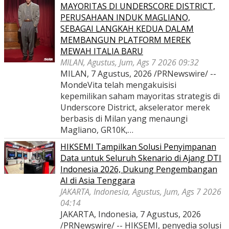
MAYORITAS DI UNDERSCORE DISTRICT,
PERUSAHAAN INDUK MAGLIANO,
SEBAGAI LANGKAH KEDUA DALAM
MEMBANGUN PLATFORM MEREK
MEWAH ITALIA BARU
MILAN, Agustus, Jum, Ags 7 2026 09:32
MILAN, 7 Agustus, 2026 /PRNewswire/ --
MondeVita telah mengakuisisi
kepemilikan saham mayoritas strategis di
Underscore District, akselerator merek
berbasis di Milan yang menaungi
Magliano, GR10K,…
HIKSEMI Tampilkan Solusi Penyimpanan
Data untuk Seluruh Skenario di Ajang DTI
Indonesia 2026, Dukung Pengembangan
AI di Asia Tenggara
JAKARTA, Indonesia, Agustus, Jum, Ags 7 2026
04:14
JAKARTA, Indonesia, 7 Agustus, 2026
/PRNewswire/ -- HIKSEMI, penyedia solusi