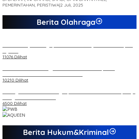
PEMERINTAHAN, PERISTIWA
|
2 Juli, 2025
Berita Olahraga
20 Atlet Muaythai Sungaipenuh Akan Ikuti Kejuaraan Pra Porprov
di Jambi
11076 Dilihat
Koordinator PMMD Yogyakarta Seru Kaum Muda, Gesa
Kemandirian Ekonomi dan Inovasi Desa
10210 Dilihat
Dukungan Cabor Terus Mengalir, Zuwanda Semakin Mantap Maju
sebagai Calon Ketua KONI
6500 Dilihat
Berita Hukum&Kriminal