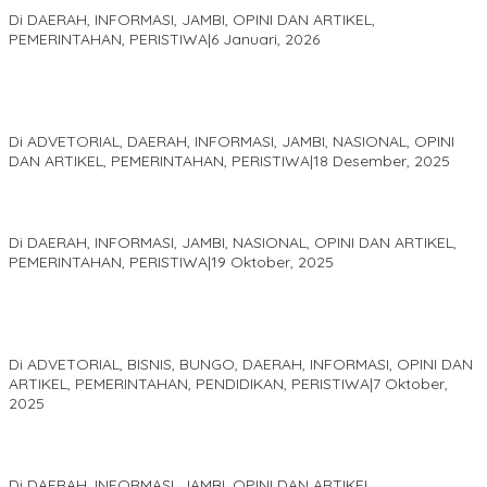
Sani
Di DAERAH, INFORMASI, JAMBI, OPINI DAN ARTIKEL,
PEMERINTAHAN, PERISTIWA
|
6 Januari, 2026
Kinerja Terukur dan Dampak Nyata: Mengapa Al Haris Disebut
sebagai Salah Satu Gubernur Paling Efektif di Indonesia Tahun
2025
Di ADVETORIAL, DAERAH, INFORMASI, JAMBI, NASIONAL, OPINI
DAN ARTIKEL, PEMERINTAHAN, PERISTIWA
|
18 Desember, 2025
Pelaminan Pengantin dan Baju Adat Melayu Jambi, Refleksi
Akademis Seminar Lembaga Adat Melayu (LAM) Jambi
Di DAERAH, INFORMASI, JAMBI, NASIONAL, OPINI DAN ARTIKEL,
PEMERINTAHAN, PERISTIWA
|
19 Oktober, 2025
Kampus IAK Setih Setio Raih Hibah PKM PMM Melalui
Optimalisasi Produk Unggulan Desa Berbasis Digital di Desa
Suka Jaya
Di ADVETORIAL, BISNIS, BUNGO, DAERAH, INFORMASI, OPINI DAN
ARTIKEL, PEMERINTAHAN, PENDIDIKAN, PERISTIWA
|
7 Oktober,
2025
MEWUJUDKAN KEPARIWISATAAN KAWASAN KOMPLEK CANDI
MUARO JAMBI SEBAGAI SUMBER PERTUMBUHAN EKONOMI BARU
Di DAERAH, INFORMASI, JAMBI, OPINI DAN ARTIKEL,