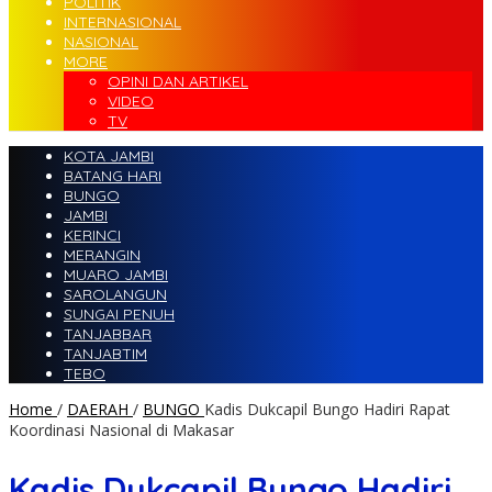
POLITIK
INTERNASIONAL
NASIONAL
MORE
OPINI DAN ARTIKEL
VIDEO
TV
KOTA JAMBI
BATANG HARI
BUNGO
JAMBI
KERINCI
MERANGIN
MUARO JAMBI
SAROLANGUN
SUNGAI PENUH
TANJABBAR
TANJABTIM
TEBO
Home
/
DAERAH
/
BUNGO
Kadis Dukcapil Bungo Hadiri Rapat
Koordinasi Nasional di Makasar
Kadis Dukcapil Bungo Hadiri