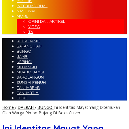
POLITIK
INTERNASIONAL
NASIONAL
MORE
OPINI DAN ARTIKEL
VIDEO
TV
KOTA JAMBI
BATANG HARI
BUNGO
JAMBI
KERINCI
MERANGIN
MUARO JAMBI
SAROLANGUN
SUNGAI PENUH
TANJABBAR
TANJABTIM
TEBO
Home
/
DAERAH
/
BUNGO
Ini Identitas Mayat Yang Ditemukan
Oleh Warga Rimbo Bujang Di Boxs Culver
Ini Identitas Mayat Yang