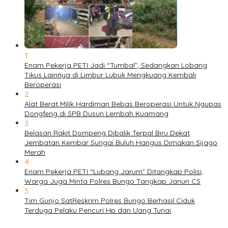
1
Enam Pekerja PETI Jadi “Tumbal”, Sedangkan Lobang
Tikus Lainnya di Limbur Lubuk Mengkuang Kembali
Beroperasi
2
Alat Berat Milik Hardiman Bebas Beroperasi Untuk Ngupas
Dongfeng di SPB Dusun Lembah Kuamang
3
Belasan Rakit Dompeng Dibalik Terpal Biru Dekat
Jembatan Kembar Sungai Buluh Hangus Dimakan Sijago
Merah
4
Enam Pekerja PETI “Lubang Jarum” Ditangkap Polisi,
Warga Juga Minta Polres Bungo Tangkap Januri CS
5
Tim Gunjo SatReskrim Polres Bungo Berhasil Ciduk
Terduga Pelaku Pencuri Hp dan Uang Tunai