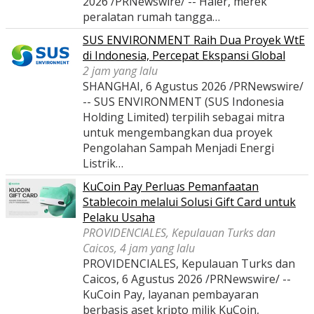
2026 /PRNewswire/ -- Haier, merek
peralatan rumah tangga…
SUS ENVIRONMENT Raih Dua Proyek WtE
di Indonesia, Percepat Ekspansi Global
2 jam yang lalu
SHANGHAI, 6 Agustus 2026 /PRNewswire/
-- SUS ENVIRONMENT (SUS Indonesia
Holding Limited) terpilih sebagai mitra
untuk mengembangkan dua proyek
Pengolahan Sampah Menjadi Energi
Listrik…
KuCoin Pay Perluas Pemanfaatan
Stablecoin melalui Solusi Gift Card untuk
Pelaku Usaha
PROVIDENCIALES, Kepulauan Turks dan
Caicos, 4 jam yang lalu
PROVIDENCIALES, Kepulauan Turks dan
Caicos, 6 Agustus 2026 /PRNewswire/ --
KuCoin Pay, layanan pembayaran
berbasis aset kripto milik KuCoin,