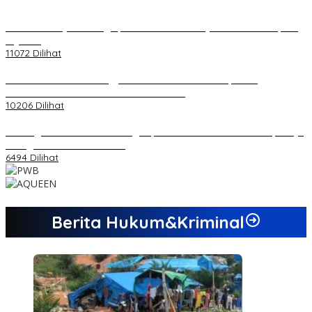
20 Atlet Muaythai Sungaipenuh Akan Ikuti Kejuaraan Pra Porprov
di Jambi
11072 Dilihat
Koordinator PMMD Yogyakarta Seru Kaum Muda, Gesa
Kemandirian Ekonomi dan Inovasi Desa
10206 Dilihat
Dukungan Cabor Terus Mengalir, Zuwanda Semakin Mantap Maju
sebagai Calon Ketua KONI
6494 Dilihat
Berita Hukum&Kriminal