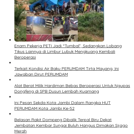
Enam Pekerja PETI Jadi “Tumbal”, Sedangkan Lobang
Tikus Lainnya di Limbur Lubuk Mengkuang Kembali
Beroperasi
Terkait Kondisi Air Baku PERUMDAM Tirta Mayang, Ini
Jawaban Dirut PERUMDAM
Alat Berat Milik Hardiman Bebas Beroperasi Untuk Ngupas
Dongfeng di SPB Dusun Lembah Kuamang
Ini Pesan Sekda Kota Jambi Dalam Rangka HUT
PERUMDAM Kota Jambi Ke-52
Belasan Rakit Dompeng Dibalik Terpal Biru Dekat
Jembatan Kembar Sungai Buluh Hangus Dimakan Sijago
Merah