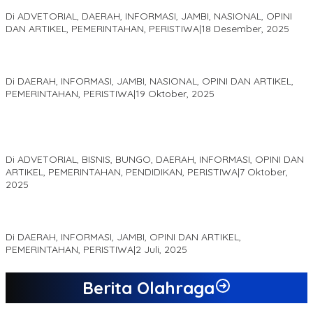
2025
Di ADVETORIAL, DAERAH, INFORMASI, JAMBI, NASIONAL, OPINI
DAN ARTIKEL, PEMERINTAHAN, PERISTIWA
|
18 Desember, 2025
Pelaminan Pengantin dan Baju Adat Melayu Jambi, Refleksi
Akademis Seminar Lembaga Adat Melayu (LAM) Jambi
Di DAERAH, INFORMASI, JAMBI, NASIONAL, OPINI DAN ARTIKEL,
PEMERINTAHAN, PERISTIWA
|
19 Oktober, 2025
Kampus IAK Setih Setio Raih Hibah PKM PMM Melalui
Optimalisasi Produk Unggulan Desa Berbasis Digital di Desa
Suka Jaya
Di ADVETORIAL, BISNIS, BUNGO, DAERAH, INFORMASI, OPINI DAN
ARTIKEL, PEMERINTAHAN, PENDIDIKAN, PERISTIWA
|
7 Oktober,
2025
MEWUJUDKAN KEPARIWISATAAN KAWASAN KOMPLEK CANDI
MUARO JAMBI SEBAGAI SUMBER PERTUMBUHAN EKONOMI BARU
Di DAERAH, INFORMASI, JAMBI, OPINI DAN ARTIKEL,
PEMERINTAHAN, PERISTIWA
|
2 Juli, 2025
Berita Olahraga