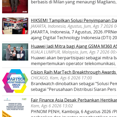
berbasis di Milan yang menaungi Magliano
HIKSEMI Tampilkan Solusi Penyimpanan Dat
JAKARTA, Indonesia, Agustus, Jum, Ags 7 2026 
JAKARTA, Indonesia, 7 Agustus, 2026 /PRNe
ajang Digital Technology Indonesia (DTI) 2
Huawei Jadi Mitra bagi Ajang GSMA M360 
KUALA LUMPUR, Malaysia, Jum, Ags 7 2026 00:
Huawei akan berpartisipasi sebagai mitra
mempertemukan operator telekomunikasi,
Cision Raih MarTech Breakthrough Awards 2
CHICAGO, Kam, Ags 6 2026 17:00
Brandwatch dinobatkan sebagai "Solusi Pem
sebagai "Perusahaan Distribusi Siaran Per
Fair Finance Asia Desak Perbankan Hentik
Kam, Ags 6 2026 13:02
PHNOM PENH, Kamboja, 6 Agustus 2026 /PRNe