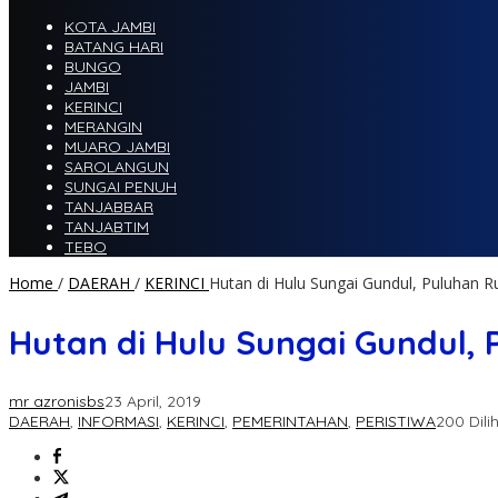
KOTA JAMBI
BATANG HARI
BUNGO
JAMBI
KERINCI
MERANGIN
MUARO JAMBI
SAROLANGUN
SUNGAI PENUH
TANJABBAR
TANJABTIM
TEBO
Home
/
DAERAH
/
KERINCI
Hutan di Hulu Sungai Gundul, Puluhan 
Hutan di Hulu Sungai Gundul,
mr azronisbs
23 April, 2019
DAERAH
,
INFORMASI
,
KERINCI
,
PEMERINTAHAN
,
PERISTIWA
200 Dili