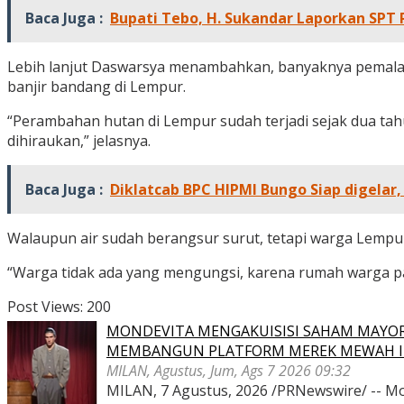
Baca Juga :
Bupati Tebo, H. Sukandar Laporkan SPT 
Lebih lanjut Daswarsya menambahkan, banyaknya pemalaka
banjir bandang di Lempur.
“Perambahan hutan di Lempur sudah terjadi sejak dua ta
dihiraukan,” jelasnya.
Baca Juga :
Diklatcab BPC HIPMI Bungo Siap digelar
Walaupun air sudah berangsur surut, tetapi warga Lempur 
“Warga tidak ada yang mengungsi, karena rumah warga pa
Post Views:
200
MONDEVITA MENGAKUISISI SAHAM MAYOR
MEMBANGUN PLATFORM MEREK MEWAH I
MILAN, Agustus, Jum, Ags 7 2026 09:32
MILAN, 7 Agustus, 2026 /PRNewswire/ -- Mon