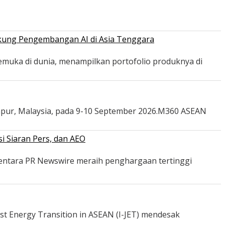
ukung Pengembangan AI di Asia Tenggara
emuka di dunia, menampilkan portofolio produknya di
mpur, Malaysia, pada 9-10 September 2026.M360 ASEAN
i Siaran Pers, dan AEO
mentara PR Newswire meraih penghargaan tertinggi
st Energy Transition in ASEAN (I-JET) mendesak