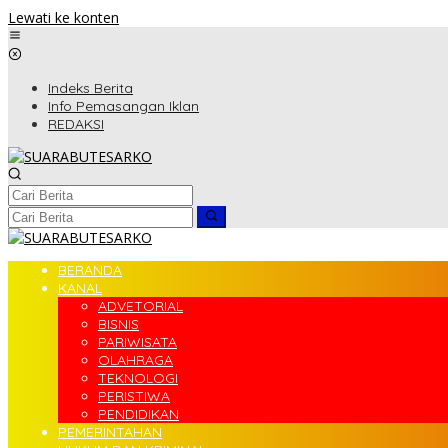
Lewati ke konten
Indeks Berita
Info Pemasangan Iklan
REDAKSI
BERANDA
KANAL
ADVETORIAL
BISNIS
PARIWISATA
OLAHRAGA
TEKNOLOGI
PERISTIWA
PENDIDIKAN
PEMERINTAHAN