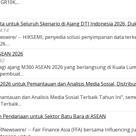
, GR10K,…
a untuk Seluruh Skenario di Ajang DTI Indonesia 2026, D
04:14
wswire/ -- HIKSEMI, penyedia solusi penyimpanan data terk
026.…
ASEAN 2026
42
 bagi ajang M360 ASEAN 2026 yang berlangsung di Kuala Lu
 pembuat…
026 untuk Pemantauan dan Analisis Media Sosial, Distribus
antauan dan Analisis Media Sosial Terbaik Tahun Ini", se
s Terbaik…
an Pendanaan untuk Sektor Batu Bara di ASEAN
wswire/ -- Fair Finance Asia (FFA) bersama Influencing Ju