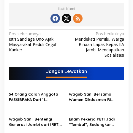
Ikuti Kami
N
Pos sebelumnya
Pos berikutnya
Istri Sandiaga Uno Ajak
Mendekati Pemilu, Warga
a
Masyarakat Peduli Cegah
Binaan Lapas Kepas IIA
v
Kanker
Jambi Mendapatkan
Sosialisasi
i
g
Jangan Lewatkan
a
s
i
54 Orang Calon Anggota
Wagub Sani Bersama
p
PASKIBRAKA Dari 11
Wamen Dikdasmen RI
Kabupaten Kota Se Provinsi
Luncurkan Aplikasi Bungo
o
Jambi Jalani Pemusatan
Pintar, Dorong
Dan Pelatihan
Transformasi Digital
s
Wagub Sani: Bentengi
Enam Pekerja PETI Jadi
Pendidikan di Jambi
Generasi Jambi dari IRET,
“Tumbal”, Sedangkan
TCC, dan Perundungan
Lobang Tikus Lainnya di