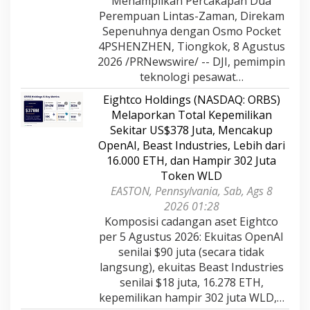
Menampilkan Percakapan Dua
Perempuan Lintas-Zaman, Direkam
Sepenuhnya dengan Osmo Pocket
4PSHENZHEN, Tiongkok, 8 Agustus
2026 /PRNewswire/ -- DJI, pemimpin
teknologi pesawat…
Eightco Holdings (NASDAQ: ORBS)
Melaporkan Total Kepemilikan
Sekitar US$378 Juta, Mencakup
OpenAI, Beast Industries, Lebih dari
16.000 ETH, dan Hampir 302 Juta
Token WLD
EASTON, Pennsylvania, Sab, Ags 8
2026 01:28
Komposisi cadangan aset Eightco
per 5 Agustus 2026: Ekuitas OpenAI
senilai $90 juta (secara tidak
langsung), ekuitas Beast Industries
senilai $18 juta, 16.278 ETH,
kepemilikan hampir 302 juta WLD,…