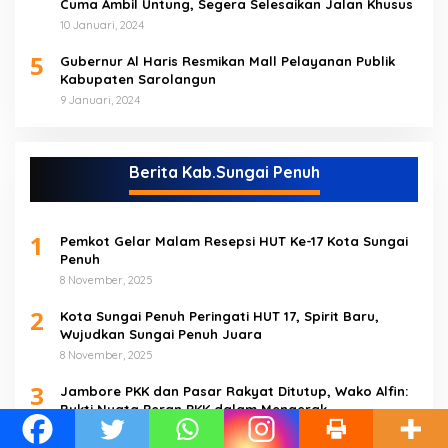
Cuma Ambil Untung, Segera Selesaikan Jalan Khusus
10 Januari, 2024
5
Gubernur Al Haris Resmikan Mall Pelayanan Publik
Kabupaten Sarolangun
9 Januari, 2024
Berita Kab.Sungai Penuh
1
Pemkot Gelar Malam Resepsi HUT Ke-17 Kota Sungai
Penuh
8 November, 2025
2
Kota Sungai Penuh Peringati HUT 17, Spirit Baru,
Wujudkan Sungai Penuh Juara
8 November, 2025
3
Jambore PKK dan Pasar Rakyat Ditutup, Wako Alfin:
Bukti Nyata Peran PKK dalam Mengerak
Perekonomian Masyarakat
7 November, 2025