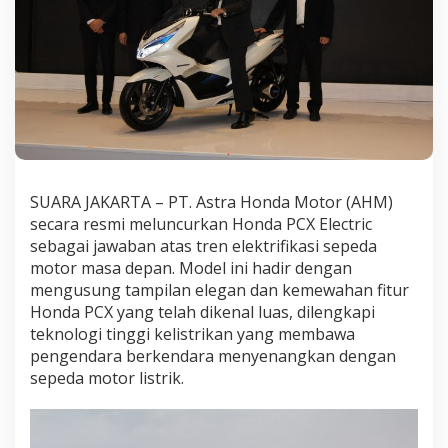
l
e
c
t
r
i
c
SUARA JAKARTA – PT. Astra Honda Motor (AHM)
secara resmi meluncurkan Honda PCX Electric
sebagai jawaban atas tren elektrifikasi sepeda
motor masa depan. Model ini hadir dengan
mengusung tampilan elegan dan kemewahan fitur
Honda PCX yang telah dikenal luas, dilengkapi
teknologi tinggi kelistrikan yang membawa
pengendara berkendara menyenangkan dengan
sepeda motor listrik.