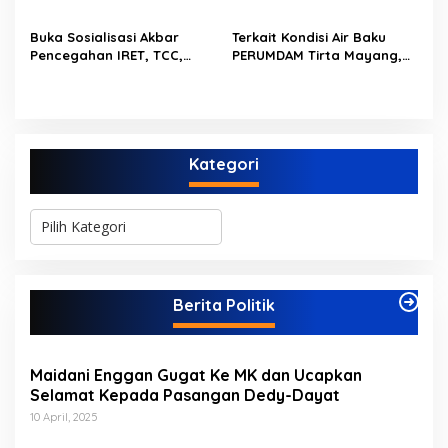
Dimulai dari Sekolah
Limbur Lubuk Mengkuang
Kembali Beroperasi
Buka Sosialisasi Akbar
Terkait Kondisi Air Baku
Pencegahan IRET, TCC,
PERUMDAM Tirta Mayang,
Perundungan, dan Bahaya
Ini Jawaban Dirut
Narkoba di Bungo,
PERUMDAM
Gubernur Al Haris: “Kalau
anak-anakku bisa jaga diri,
60% masa depan sudah
Kategori
ada di tangan”
K
a
t
e
g
Berita Politik
o
r
i
Maidani Enggan Gugat Ke MK dan Ucapkan
Selamat Kepada Pasangan Dedy-Dayat
10 April, 2025