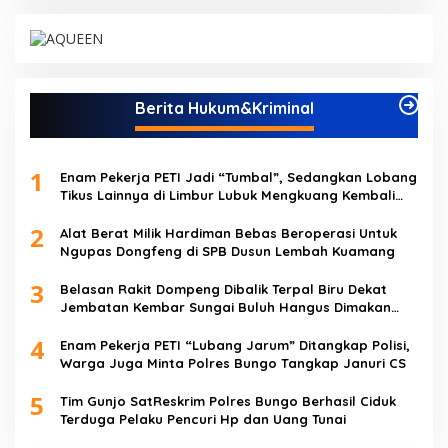
Berita Hukum&Kriminal
1
Enam Pekerja PETI Jadi “Tumbal”, Sedangkan Lobang
Tikus Lainnya di Limbur Lubuk Mengkuang Kembali
Beroperasi
2
Alat Berat Milik Hardiman Bebas Beroperasi Untuk
Ngupas Dongfeng di SPB Dusun Lembah Kuamang
3
Belasan Rakit Dompeng Dibalik Terpal Biru Dekat
Jembatan Kembar Sungai Buluh Hangus Dimakan
Sijago Merah
4
Enam Pekerja PETI “Lubang Jarum” Ditangkap Polisi,
Warga Juga Minta Polres Bungo Tangkap Januri CS
5
Tim Gunjo SatReskrim Polres Bungo Berhasil Ciduk
Terduga Pelaku Pencuri Hp dan Uang Tunai