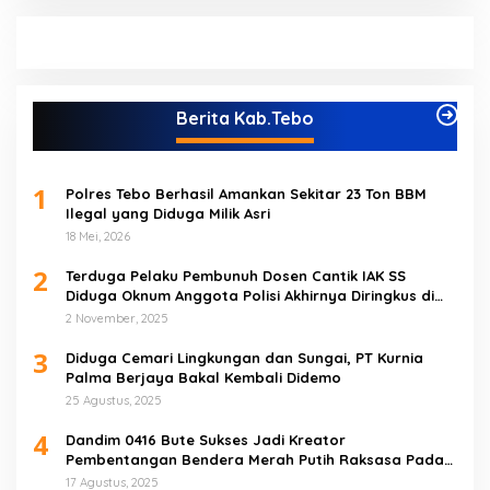
Berita Kab.Tebo
1
Polres Tebo Berhasil Amankan Sekitar 23 Ton BBM
Ilegal yang Diduga Milik Asri
18 Mei, 2026
2
Terduga Pelaku Pembunuh Dosen Cantik IAK SS
Diduga Oknum Anggota Polisi Akhirnya Diringkus di
Tebo Tengah
2 November, 2025
3
Diduga Cemari Lingkungan dan Sungai, PT Kurnia
Palma Berjaya Bakal Kembali Didemo
25 Agustus, 2025
4
Dandim 0416 Bute Sukses Jadi Kreator
Pembentangan Bendera Merah Putih Raksasa Pada
Peringatan HUT RI ke 80 di Tebo
17 Agustus, 2025