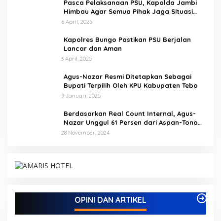
Pasca Pelaksanaan PSU, Kapolda Jambi
Himbau Agar Semua Pihak Jaga Situasi
Kamtibmas
6 April, 2025
Kapolres Bungo Pastikan PSU Berjalan
Lancar dan Aman
3 April, 2025
Agus-Nazar Resmi Ditetapkan Sebagai
Bupati Terpilih Oleh KPU Kabupaten Tebo
9 Januari, 2025
Berdasarkan Real Count Internal, Agus-
Nazar Unggul 61 Persen dari Aspan-Tono
Hanya 39 Persen
28 November, 2024
Kampus IAK Setih Setio Raih Hibah PKM PMM
Melalui Optimalisasi Produk Unggulan Desa
Berbasis Digital di Desa Suka Jaya
Di ADVETORIAL, BISNIS, BUNGO, DAERAH, INFORMASI, OPINI DAN
OPINI DAN ARTIKEL
ARTIKEL, PEMERINTAHAN, PENDIDIKAN, PERISTIWA
|
7 Oktober,
2025