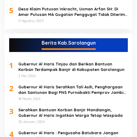
5
Desa Klaim Putusan Inkracht, Usman Arfan SH: Di
Amar Putusan MA Gugatan Penggugat Tidak Diterima
(NO)
11 Agustus, 2025
Berita Kab.Sarolangun
1
Gubernur Al Haris Tinjau dan Berikan Bantuan
Korban Terdampak Banjir di Kabupaten Sarolangun
2 Mei, 2026
2
Gubernur Al Haris Serahkan Tali Asih, Penghargaan
dan Santunan Bagi PNS Purnabakti Pemprov Jambi
Yang Berada di Sarolangun
18 Maret, 2024
3
Serahkan Bantuan Korban Banjir Mandiangin,
Gubernur Al Haris Ingatkan Warga Tetap Waspada
20 Januari, 2024
4
Gubernur Al Haris : Pengusaha Batubara Jangan