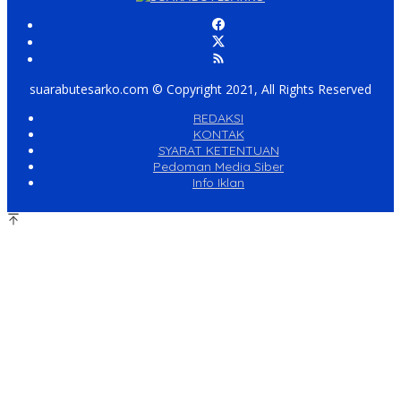
suarabutesarko.com © Copyright 2021, All Rights Reserved
REDAKSI
KONTAK
SYARAT KETENTUAN
Pedoman Media Siber
Info Iklan