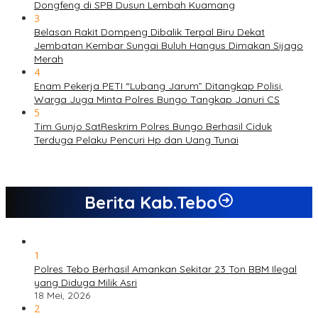
Dongfeng di SPB Dusun Lembah Kuamang
3
Belasan Rakit Dompeng Dibalik Terpal Biru Dekat
Jembatan Kembar Sungai Buluh Hangus Dimakan Sijago
Merah
4
Enam Pekerja PETI “Lubang Jarum” Ditangkap Polisi,
Warga Juga Minta Polres Bungo Tangkap Januri CS
5
Tim Gunjo SatReskrim Polres Bungo Berhasil Ciduk
Terduga Pelaku Pencuri Hp dan Uang Tunai
Berita Kab.Tebo
1
Polres Tebo Berhasil Amankan Sekitar 23 Ton BBM Ilegal
yang Diduga Milik Asri
18 Mei, 2026
2