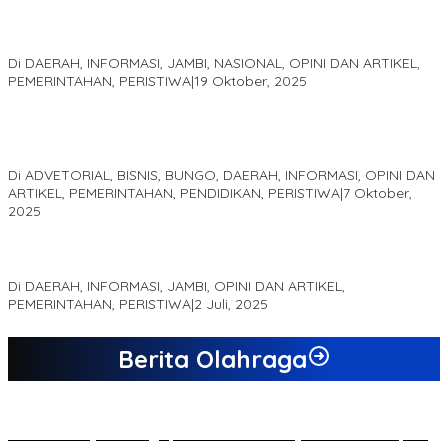
Pelaminan Pengantin dan Baju Adat Melayu Jambi, Refleksi
Akademis Seminar Lembaga Adat Melayu (LAM) Jambi
Di DAERAH, INFORMASI, JAMBI, NASIONAL, OPINI DAN ARTIKEL,
PEMERINTAHAN, PERISTIWA
|
19 Oktober, 2025
Kampus IAK Setih Setio Raih Hibah PKM PMM Melalui
Optimalisasi Produk Unggulan Desa Berbasis Digital di Desa
Suka Jaya
Di ADVETORIAL, BISNIS, BUNGO, DAERAH, INFORMASI, OPINI DAN
ARTIKEL, PEMERINTAHAN, PENDIDIKAN, PERISTIWA
|
7 Oktober,
2025
MEWUJUDKAN KEPARIWISATAAN KAWASAN KOMPLEK CANDI
MUARO JAMBI SEBAGAI SUMBER PERTUMBUHAN EKONOMI BARU
Di DAERAH, INFORMASI, JAMBI, OPINI DAN ARTIKEL,
PEMERINTAHAN, PERISTIWA
|
2 Juli, 2025
Berita Olahraga
20 Atlet Muaythai Sungaipenuh Akan Ikuti Kejuaraan Pra Porprov