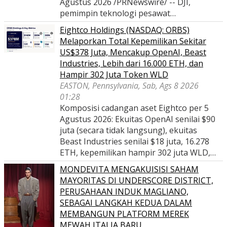
Agustus 2026 /PRNewswire/ -- DJI,
pemimpin teknologi pesawat…
Eightco Holdings (NASDAQ: ORBS)
Melaporkan Total Kepemilikan Sekitar
US$378 Juta, Mencakup OpenAI, Beast
Industries, Lebih dari 16.000 ETH, dan
Hampir 302 Juta Token WLD
EASTON, Pennsylvania, Sab, Ags 8 2026
01:28
Komposisi cadangan aset Eightco per 5
Agustus 2026: Ekuitas OpenAI senilai $90
juta (secara tidak langsung), ekuitas
Beast Industries senilai $18 juta, 16.278
ETH, kepemilikan hampir 302 juta WLD,…
MONDEVITA MENGAKUISISI SAHAM
MAYORITAS DI UNDERSCORE DISTRICT,
PERUSAHAAN INDUK MAGLIANO,
SEBAGAI LANGKAH KEDUA DALAM
MEMBANGUN PLATFORM MEREK
MEWAH ITALIA BARU