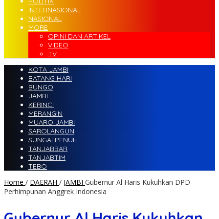
POLITIK
INTERNASIONAL
NASIONAL
MORE
OPINI DAN ARTIKEL
VIDEO
TV
KOTA JAMBI
BATANG HARI
BUNGO
JAMBI
KERINCI
MERANGIN
MUARO JAMBI
SAROLANGUN
SUNGAI PENUH
TANJABBAR
TANJABTIM
TEBO
Home
/
DAERAH
/
JAMBI
Gubernur Al Haris Kukuhkan DPD
Perhimpunan Anggrek Indonesia
Gubernur Al Haris Kukuhkan