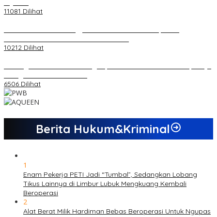
di Jambi
11081 Dilihat
Koordinator PMMD Yogyakarta Seru Kaum Muda, Gesa
Kemandirian Ekonomi dan Inovasi Desa
10212 Dilihat
Dukungan Cabor Terus Mengalir, Zuwanda Semakin Mantap Maju
sebagai Calon Ketua KONI
6506 Dilihat
Berita Hukum&Kriminal
1
Enam Pekerja PETI Jadi “Tumbal”, Sedangkan Lobang
Tikus Lainnya di Limbur Lubuk Mengkuang Kembali
Beroperasi
2
Alat Berat Milik Hardiman Bebas Beroperasi Untuk Ngupas