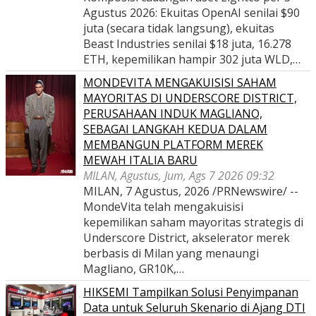
Agustus 2026: Ekuitas OpenAI senilai $90
juta (secara tidak langsung), ekuitas
Beast Industries senilai $18 juta, 16.278
ETH, kepemilikan hampir 302 juta WLD,…
MONDEVITA MENGAKUISISI SAHAM
MAYORITAS DI UNDERSCORE DISTRICT,
PERUSAHAAN INDUK MAGLIANO,
SEBAGAI LANGKAH KEDUA DALAM
MEMBANGUN PLATFORM MEREK
MEWAH ITALIA BARU
MILAN, Agustus, Jum, Ags 7 2026 09:32
MILAN, 7 Agustus, 2026 /PRNewswire/ --
MondeVita telah mengakuisisi
kepemilikan saham mayoritas strategis di
Underscore District, akselerator merek
berbasis di Milan yang menaungi
Magliano, GR10K,…
HIKSEMI Tampilkan Solusi Penyimpanan
Data untuk Seluruh Skenario di Ajang DTI