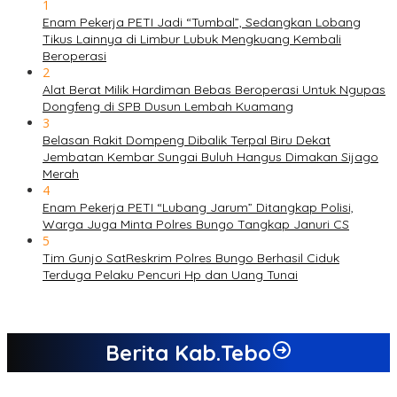
1
Enam Pekerja PETI Jadi “Tumbal”, Sedangkan Lobang
Tikus Lainnya di Limbur Lubuk Mengkuang Kembali
Beroperasi
2
Alat Berat Milik Hardiman Bebas Beroperasi Untuk Ngupas
Dongfeng di SPB Dusun Lembah Kuamang
3
Belasan Rakit Dompeng Dibalik Terpal Biru Dekat
Jembatan Kembar Sungai Buluh Hangus Dimakan Sijago
Merah
4
Enam Pekerja PETI “Lubang Jarum” Ditangkap Polisi,
Warga Juga Minta Polres Bungo Tangkap Januri CS
5
Tim Gunjo SatReskrim Polres Bungo Berhasil Ciduk
Terduga Pelaku Pencuri Hp dan Uang Tunai
Berita Kab.Tebo