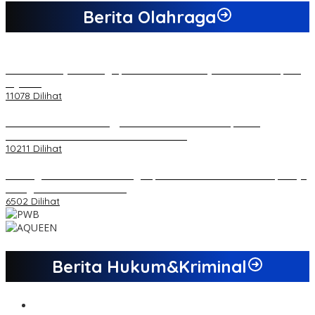
Berita Olahraga
20 Atlet Muaythai Sungaipenuh Akan Ikuti Kejuaraan Pra Porprov
di Jambi
11078 Dilihat
Koordinator PMMD Yogyakarta Seru Kaum Muda, Gesa
Kemandirian Ekonomi dan Inovasi Desa
10211 Dilihat
Dukungan Cabor Terus Mengalir, Zuwanda Semakin Mantap Maju
sebagai Calon Ketua KONI
6502 Dilihat
Berita Hukum&Kriminal