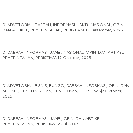
Kinerja Terukur dan Dampak Nyata: Mengapa Al Haris Disebut
sebagai Salah Satu Gubernur Paling Efektif di Indonesia Tahun
2025
Di ADVETORIAL, DAERAH, INFORMASI, JAMBI, NASIONAL, OPINI
DAN ARTIKEL, PEMERINTAHAN, PERISTIWA
|
18 Desember, 2025
Pelaminan Pengantin dan Baju Adat Melayu Jambi, Refleksi
Akademis Seminar Lembaga Adat Melayu (LAM) Jambi
Di DAERAH, INFORMASI, JAMBI, NASIONAL, OPINI DAN ARTIKEL,
PEMERINTAHAN, PERISTIWA
|
19 Oktober, 2025
Kampus IAK Setih Setio Raih Hibah PKM PMM Melalui
Optimalisasi Produk Unggulan Desa Berbasis Digital di Desa
Suka Jaya
Di ADVETORIAL, BISNIS, BUNGO, DAERAH, INFORMASI, OPINI DAN
ARTIKEL, PEMERINTAHAN, PENDIDIKAN, PERISTIWA
|
7 Oktober,
2025
MEWUJUDKAN KEPARIWISATAAN KAWASAN KOMPLEK CANDI
MUARO JAMBI SEBAGAI SUMBER PERTUMBUHAN EKONOMI BARU
Di DAERAH, INFORMASI, JAMBI, OPINI DAN ARTIKEL,
PEMERINTAHAN, PERISTIWA
|
2 Juli, 2025