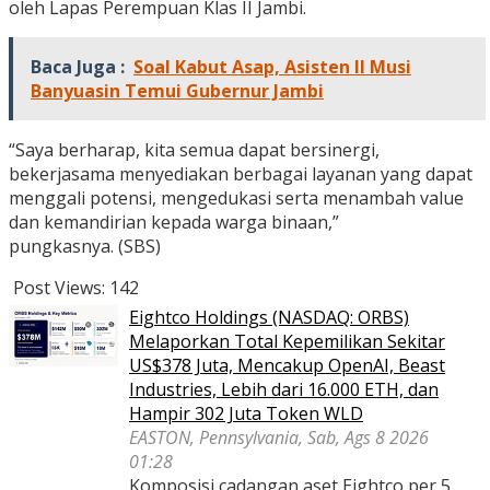
oleh Lapas Perempuan Klas II Jambi.
Baca Juga :
Soal Kabut Asap, Asisten II Musi
Banyuasin Temui Gubernur Jambi
“Saya berharap, kita semua dapat bersinergi,
bekerjasama menyediakan berbagai layanan yang dapat
menggali potensi, mengedukasi serta menambah value
dan kemandirian kepada warga binaan,”
pungkasnya. (SBS)
Post Views:
142
Eightco Holdings (NASDAQ: ORBS)
Melaporkan Total Kepemilikan Sekitar
US$378 Juta, Mencakup OpenAI, Beast
Industries, Lebih dari 16.000 ETH, dan
Hampir 302 Juta Token WLD
EASTON, Pennsylvania, Sab, Ags 8 2026
01:28
Komposisi cadangan aset Eightco per 5