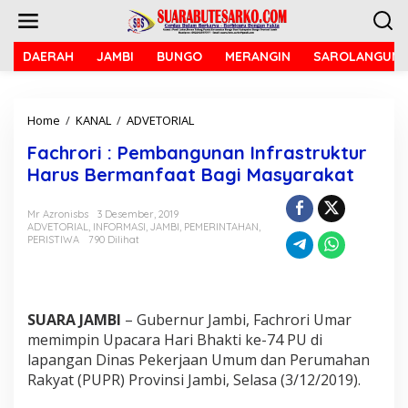
L
e
w
a
DAERAH
JAMBI
BUNGO
MERANGIN
SAROLANGUN
t
i
k
Home
/
KANAL
/
ADVETORIAL
F
e
a
k
Fachrori : Pembangunan Infrastruktur
c
o
h
n
Harus Bermanfaat Bagi Masyarakat
r
t
o
e
Mr Azronisbs
3 Desember, 2019
r
n
ADVETORIAL
,
INFORMASI
,
JAMBI
,
PEMERINTAHAN
,
i
PERISTIWA
790 Dilihat
:
P
e
m
b
SUARA JAMBI
– Gubernur Jambi, Fachrori Umar
a
memimpin Upacara Hari Bhakti ke-74 PU di
n
lapangan Dinas Pekerjaan Umum dan Perumahan
g
Rakyat (PUPR) Provinsi Jambi, Selasa (3/12/2019).
u
n