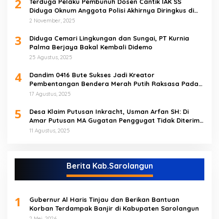
2
Terduga Pelaku Pembunuh Dosen Cantik IAK SS
Diduga Oknum Anggota Polisi Akhirnya Diringkus di
Tebo Tengah
2 November, 2025
3
Diduga Cemari Lingkungan dan Sungai, PT Kurnia
Palma Berjaya Bakal Kembali Didemo
25 Agustus, 2025
4
Dandim 0416 Bute Sukses Jadi Kreator
Pembentangan Bendera Merah Putih Raksasa Pada
Peringatan HUT RI ke 80 di Tebo
17 Agustus, 2025
5
Desa Klaim Putusan Inkracht, Usman Arfan SH: Di
Amar Putusan MA Gugatan Penggugat Tidak Diterima
(NO)
11 Agustus, 2025
Berita Kab.Sarolangun
1
Gubernur Al Haris Tinjau dan Berikan Bantuan
Korban Terdampak Banjir di Kabupaten Sarolangun
2 Mei, 2026