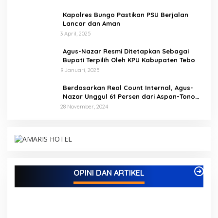
Kapolres Bungo Pastikan PSU Berjalan
Lancar dan Aman
3 April, 2025
Agus-Nazar Resmi Ditetapkan Sebagai
Bupati Terpilih Oleh KPU Kabupaten Tebo
9 Januari, 2025
Berdasarkan Real Count Internal, Agus-
Nazar Unggul 61 Persen dari Aspan-Tono
Hanya 39 Persen
28 November, 2024
Kampus IAK Setih Setio Raih Hibah PKM PMM
Melalui Optimalisasi Produk Unggulan Desa
Berbasis Digital di Desa Suka Jaya
Di ADVETORIAL, BISNIS, BUNGO, DAERAH, INFORMASI, OPINI DAN
OPINI DAN ARTIKEL
ARTIKEL, PEMERINTAHAN, PENDIDIKAN, PERISTIWA
|
7 Oktober,
2025