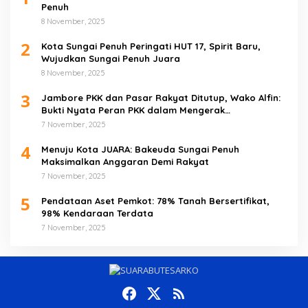
Penuh
8 November, 2025
2
Kota Sungai Penuh Peringati HUT 17, Spirit Baru,
Wujudkan Sungai Penuh Juara
8 November, 2025
3
Jambore PKK dan Pasar Rakyat Ditutup, Wako Alfin:
Bukti Nyata Peran PKK dalam Mengerak
Perekonomian Masyarakat
7 November, 2025
4
Menuju Kota JUARA: Bakeuda Sungai Penuh
Maksimalkan Anggaran Demi Rakyat
7 November, 2025
5
Pendataan Aset Pemkot: 78% Tanah Bersertifikat,
98% Kendaraan Terdata
7 November, 2025