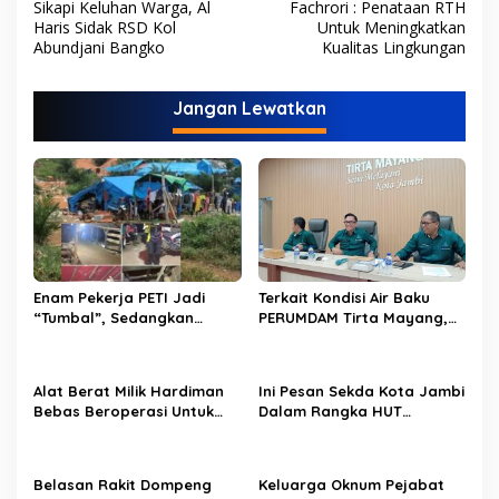
Sikapi Keluhan Warga, Al
Fachrori : Penataan RTH
a
Haris Sidak RSD Kol
Untuk Meningkatkan
v
Abundjani Bangko
Kualitas Lingkungan
i
Jangan Lewatkan
g
a
s
i
p
o
s
Enam Pekerja PETI Jadi
Terkait Kondisi Air Baku
“Tumbal”, Sedangkan
PERUMDAM Tirta Mayang,
Lobang Tikus Lainnya di
Ini Jawaban Dirut
Limbur Lubuk Mengkuang
PERUMDAM
Kembali Beroperasi
Alat Berat Milik Hardiman
Ini Pesan Sekda Kota Jambi
Bebas Beroperasi Untuk
Dalam Rangka HUT
Ngupas Dongfeng di SPB
PERUMDAM Kota Jambi Ke-
Dusun Lembah Kuamang
52
Belasan Rakit Dompeng
Keluarga Oknum Pejabat