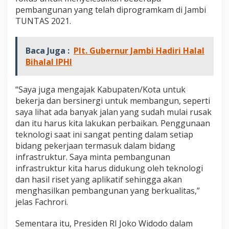
n
pembangunan yang telah diprogramkam di Jambi
f
TUNTAS 2021.
a
a
t
Baca Juga :
Plt. Gubernur Jambi Hadiri Halal
B
a
Bihalal IPHI
g
i
M
“Saya juga mengajak Kabupaten/Kota untuk
a
bekerja dan bersinergi untuk membangun, seperti
s
saya lihat ada banyak jalan yang sudah mulai rusak
y
dan itu harus kita lakukan perbaikan. Penggunaan
a
teknologi saat ini sangat penting dalam setiap
r
a
bidang pekerjaan termasuk dalam bidang
k
infrastruktur. Saya minta pembangunan
a
infrastruktur kita harus didukung oleh teknologi
t
dan hasil riset yang aplikatif sehingga akan
menghasilkan pembangunan yang berkualitas,”
jelas Fachrori.
Sementara itu, Presiden RI Joko Widodo dalam