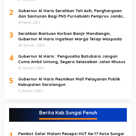
2
Gubernur Al Haris Serahkan Tali Asih, Penghargaan
dan Santunan Bagi PNS Purnabakti Pemprov Jambi
Yang Berada di Sarolangun
18 Maret, 2024
3
Serahkan Bantuan Korban Banjir Mandiangin,
Gubernur Al Haris Ingatkan Warga Tetap Waspada
20 Januari, 2024
4
Gubernur Al Haris : Pengusaha Batubara Jangan
Cuma Ambil Untung, Segera Selesaikan Jalan Khusus
10 Januari, 2024
5
Gubernur Al Haris Resmikan Mall Pelayanan Publik
Kabupaten Sarolangun
9 Januari, 2024
Berita Kab.Sungai Penuh
1
Pemkot Gelar Malam Resepsi HUT Ke-17 Kota Sungai