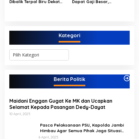
Dibalik Terpal Biru Dekat
Dapat Gaji Besar,
Jembatan Kembar Sungai
Beberapa PPPK Paruh
Buluh Hangus Dimakan
Waktu di Bappeda Merasa
Sijago Merah
di Anak Tirikan
Kategori
K
a
t
e
g
Berita Politik
o
r
i
Maidani Enggan Gugat Ke MK dan Ucapkan
Selamat Kepada Pasangan Dedy-Dayat
10 April, 2025
Pasca Pelaksanaan PSU, Kapolda Jambi
Himbau Agar Semua Pihak Jaga Situasi
Kamtibmas
6 April, 2025