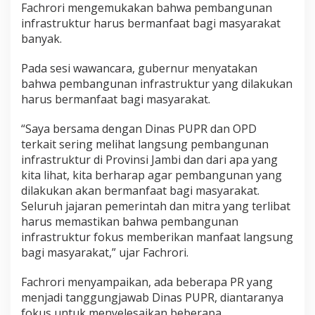
a
Fachrori mengemukakan bahwa pembangunan
n
infrastruktur harus bermanfaat bagi masyarakat
I
banyak.
n
f
Pada sesi wawancara, gubernur menyatakan
r
a
bahwa pembangunan infrastruktur yang dilakukan
s
harus bermanfaat bagi masyarakat.
t
r
“Saya bersama dengan Dinas PUPR dan OPD
u
terkait sering melihat langsung pembangunan
k
t
infrastruktur di Provinsi Jambi dan dari apa yang
u
kita lihat, kita berharap agar pembangunan yang
r
dilakukan akan bermanfaat bagi masyarakat.
H
Seluruh jajaran pemerintah dan mitra yang terlibat
a
harus memastikan bahwa pembangunan
r
u
infrastruktur fokus memberikan manfaat langsung
s
bagi masyarakat,” ujar Fachrori.
B
e
Fachrori menyampaikan, ada beberapa PR yang
r
menjadi tanggungjawab Dinas PUPR, diantaranya
m
a
fokus untuk menyelesaikan beberapa