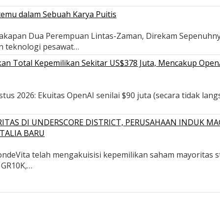
temu dalam Sebuah Karya Puitis
ercakapan Dua Perempuan Lintas-Zaman, Direkam Sepenuh
in teknologi pesawat…
n Total Kepemilikan Sekitar US$378 Juta, Mencakup OpenAI,
s 2026: Ekuitas OpenAI senilai $90 juta (secara tidak langsu
ITAS DI UNDERSCORE DISTRICT, PERUSAHAAN INDUK MA
TALIA BARU
deVita telah mengakuisisi kepemilikan saham mayoritas str
, GR10K,…