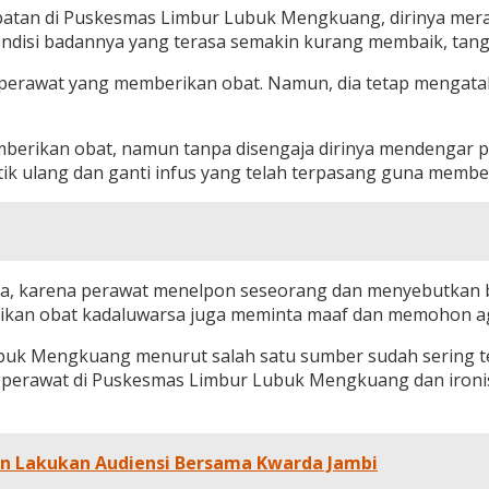
tan di Puskesmas Limbur Lubuk Mengkuang, dirinya meras
disi badannya yang terasa semakin kurang membaik, tanga
da perawat yang memberikan obat. Namun, dia tetap mengat
berikan obat, namun tanpa disengaja dirinya mendengar 
k ulang dan ganti infus yang telah terpasang guna memberi
sa, karena perawat menelpon seseorang dan menyebutkan ba
n obat kadaluwarsa juga meminta maaf dan memohon agar k
uk Mengkuang menurut salah satu sumber sudah sering te
h perawat di Puskesmas Limbur Lubuk Mengkuang dan ironis
on Lakukan Audiensi Bersama Kwarda Jambi