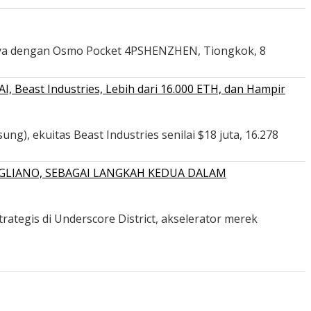
nya dengan Osmo Pocket 4PSHENZHEN, Tiongkok, 8
 Beast Industries, Lebih dari 16.000 ETH, dan Hampir
ng), ekuitas Beast Industries senilai $18 juta, 16.278
GLIANO, SEBAGAI LANGKAH KEDUA DALAM
ategis di Underscore District, akselerator merek