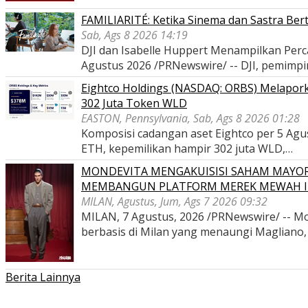
FAMILIARITÉ: Ketika Sinema dan Sastra Ber
Sab, Ags 8 2026 14:19
DJI dan Isabelle Huppert Menampilkan P
Agustus 2026 /PRNewswire/ -- DJI, pemimp
Eightco Holdings (NASDAQ: ORBS) Melaporka
302 Juta Token WLD
EASTON, Pennsylvania, Sab, Ags 8 2026 01:28
Komposisi cadangan aset Eightco per 5 Agustu
ETH, kepemilikan hampir 302 juta WLD,…
MONDEVITA MENGAKUISISI SAHAM MAYOR
MEMBANGUN PLATFORM MEREK MEWAH I
MILAN, Agustus, Jum, Ags 7 2026 09:32
MILAN, 7 Agustus, 2026 /PRNewswire/ -- Mon
berbasis di Milan yang menaungi Magliano
Berita Lainnya