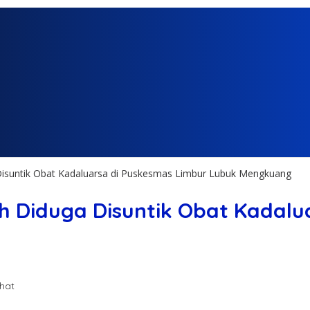
a Disuntik Obat Kadaluarsa di Puskesmas Limbur Lubuk Mengkuang
uh Diduga Disuntik Obat Kadal
ihat