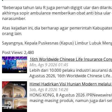
“Beberapa tahun lalu R juga pernah digigit ular dan dila
akhirnya sopir ambulance memberikan obat anti bisa ular
narasumber.
Atas kejadian ini, dia berharap agar pemerintah Kabupat
orang lain.
Sayangnya, Kepala Puskesnas (Kapus) Limbur Lubuk Mengku
Post Views:
2,480
16th Worldwide Chinese Life Insurance Con
Min, Ags 9 2026 01:45
Lebih dari 10.000 pelaku industri asurans
Agustus 2026, 16th Worldwide Chinese Life
Himel Hadirkan Visi Hunian Modern melal
Sab, Ags 8 2026 14:26
HONG KONG, 8 Agustus 2026 /PRNewswire/ -- 
masing-masing produk, namun juga dari s