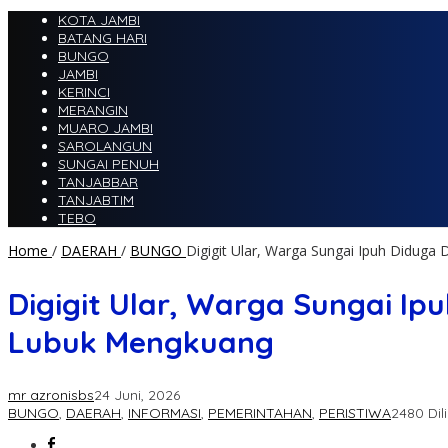
KOTA JAMBI
BATANG HARI
BUNGO
JAMBI
KERINCI
MERANGIN
MUARO JAMBI
SAROLANGUN
SUNGAI PENUH
TANJABBAR
TANJABTIM
TEBO
Home
/
DAERAH
/
BUNGO
Digigit Ular, Warga Sungai Ipuh Didug
Digigit Ular, Warga Sungai Ip
Lubuk Mengkuang
mr azronisbs
24 Juni, 2026
BUNGO
,
DAERAH
,
INFORMASI
,
PEMERINTAHAN
,
PERISTIWA
2480 Dil