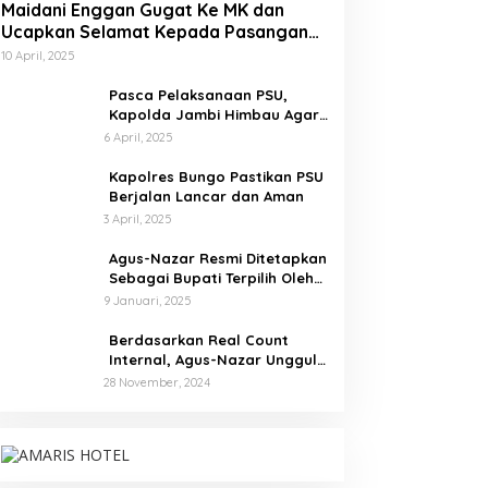
Maidani Enggan Gugat Ke MK dan
Ucapkan Selamat Kepada Pasangan
Dedy-Dayat
10 April, 2025
Pasca Pelaksanaan PSU,
Kapolda Jambi Himbau Agar
Semua Pihak Jaga Situasi
6 April, 2025
Kamtibmas
Kapolres Bungo Pastikan PSU
Berjalan Lancar dan Aman
3 April, 2025
Agus-Nazar Resmi Ditetapkan
Sebagai Bupati Terpilih Oleh
KPU Kabupaten Tebo
9 Januari, 2025
Berdasarkan Real Count
Internal, Agus-Nazar Unggul
61 Persen dari Aspan-Tono
28 November, 2024
Hanya 39 Persen