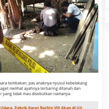
uara tembakan, pas anaknya nyusul kebelakang
get melihat ayahnya terbaring ditanah dan
r yang tidak mau disebutkan namanya.
dara, Pabrik Karet Bathin VIII Akan di Uji