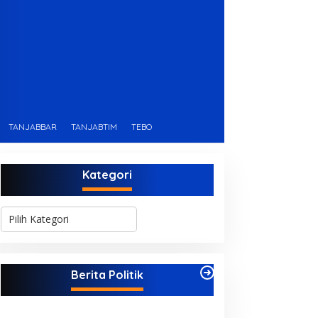
TANJABBAR
TANJABTIM
TEBO
Kategori
K
a
t
e
g
Berita Politik
o
r
i