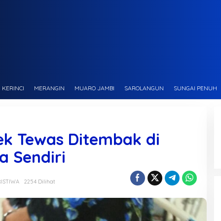
KERINCI
MERANGIN
MUARO JAMBI
SAROLANGUN
SUNGAI PENUH
ek Tewas Ditembak di
 Sendiri
RISTIWA
2254 Dilihat