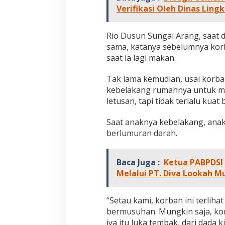
Verifikasi Oleh Dinas Lin
Rio Dusun Sungai Arang, saat 
sama, katanya sebelumnya korb
saat ia lagi makan.
Tak lama kemudian, usai korb
kebelakang rumahnya untuk me
letusan, tapi tidak terlalu kuat
Saat anaknya kebelakang, anak
berlumuran darah.
Baca Juga :
Ketua PABPDSI 
Melalui PT. Diva Lookah M
“Setau kami, korban ini terliha
bermusuhan. Mungkin saja, kor
iya itu luka tembak, dari dada 