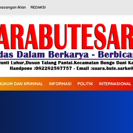
masangan Iklan
REDAKSI
HUKUM DAN KRIMINAL
INFORMASI
POLITIK
INTERNASIONAL