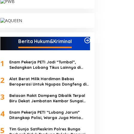
Berita Hukum&Kriminal
1
Enam Pekerja PETI Jadi “Tumbal”,
Sedangkan Lobang Tikus Lainnya di
Limbur Lubuk Mengkuang Kembali
2
Beroperasi
Alat Berat Milik Hardiman Bebas
Beroperasi Untuk Ngupas Dongfeng di
SPB Dusun Lembah Kuamang
3
Belasan Rakit Dompeng Dibalik Terpal
Biru Dekat Jembatan Kembar Sungai
Buluh Hangus Dimakan Sijago Merah
4
Enam Pekerja PETI “Lubang Jarum”
Ditangkap Polisi, Warga Juga Minta
Polres Bungo Tangkap Januri CS
5
Tim Gunjo SatReskrim Polres Bungo