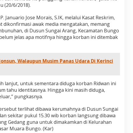
u (20/6/2018).
 Januario Jose Morais, S.IK, melalui Kasat Reskrim,
saat dikonfirmasi awak media mengatakan, memang
mbunuhan, di Dusun Sungai Arang, Kecamatan Bungo
elum jelas apa motifnya hingga korban ini ditembak
onsun, Walaupun Musim Panas Udara Di Kerinci
bih lanjut, untuk sementara diduga korban Ridwan ini
m tahu identitasnya. Hingga kini masih diduga,
eluar,” pungkasnya.
ersebut terlihat dibawa kerumahnya di Dusun Sungai
 dan sekitar pukul 15.30 wib korban langsung dibawa
ung Gedang guna untuk dimakamkan di Kelurahan
sar Muara Bungo. (Kar)