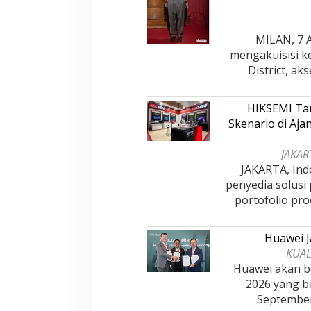
MILAN, 7 A
mengakuisisi k
District, a
HIKSEMI Tam
Skenario di Aj
JAKART
JAKARTA, Ind
penyedia solusi
portofolio pro
Huawei J
KUAL
Huawei akan be
2026 yang b
Septembe