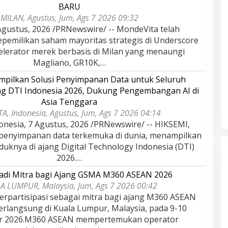
BARU
MILAN, Agustus, Jum, Ags 7 2026 09:32
gustus, 2026 /PRNewswire/ -- MondeVita telah
epemilikan saham mayoritas strategis di Underscore
kselerator merek berbasis di Milan yang menaungi
Magliano, GR10K,…
pilkan Solusi Penyimpanan Data untuk Seluruh
ang DTI Indonesia 2026, Dukung Pengembangan AI di
Asia Tenggara
A, Indonesia, Agustus, Jum, Ags 7 2026 04:14
onesia, 7 Agustus, 2026 /PRNewswire/ -- HIKSEMI,
 penyimpanan data terkemuka di dunia, menampilkan
duknya di ajang Digital Technology Indonesia (DTI)
2026.…
adi Mitra bagi Ajang GSMA M360 ASEAN 2026
A LUMPUR, Malaysia, Jum, Ags 7 2026 00:42
rpartisipasi sebagai mitra bagi ajang M360 ASEAN
erlangsung di Kuala Lumpur, Malaysia, pada 9-10
r 2026.M360 ASEAN mempertemukan operator