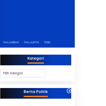
TANJABBAR
TANJABTIM
TEBO
Kategori
K
a
t
e
g
Berita Politik
o
r
i