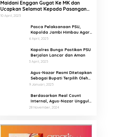
Maidani Enggan Gugat Ke MK dan
Ucapkan Selamat Kepada Pasangan
Dedy-Dayat
10 April, 2025
Pasca Pelaksanaan PSU,
Kapolda Jambi Himbau Agar
Semua Pihak Jaga Situasi
6 April, 2025
Kamtibmas
Kapolres Bungo Pastikan PSU
Berjalan Lancar dan Aman
3 April, 2025
Agus-Nazar Resmi Ditetapkan
Sebagai Bupati Terpilih Oleh
KPU Kabupaten Tebo
9 Januari, 2025
Berdasarkan Real Count
Internal, Agus-Nazar Unggul
61 Persen dari Aspan-Tono
28 November, 2024
Hanya 39 Persen