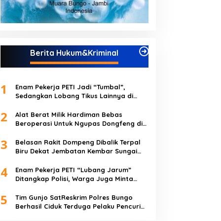
Berita Hukum&Kriminal
1
Enam Pekerja PETI Jadi “Tumbal”,
Sedangkan Lobang Tikus Lainnya di
Limbur Lubuk Mengkuang Kembali
2
Beroperasi
Alat Berat Milik Hardiman Bebas
Beroperasi Untuk Ngupas Dongfeng di
SPB Dusun Lembah Kuamang
3
Belasan Rakit Dompeng Dibalik Terpal
Biru Dekat Jembatan Kembar Sungai
Buluh Hangus Dimakan Sijago Merah
4
Enam Pekerja PETI “Lubang Jarum”
Ditangkap Polisi, Warga Juga Minta
Polres Bungo Tangkap Januri CS
5
Tim Gunjo SatReskrim Polres Bungo
Berhasil Ciduk Terduga Pelaku Pencuri
Hp dan Uang Tunai