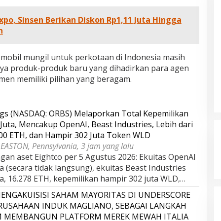
r, 2025
Oktober, 2025
Expo, Sinsen Berikan Diskon Rp1,11 Juta Hingga
n
 mobil mungil untuk perkotaan di Indonesia masih
nya produk-produk baru yang dihadirkan para agen
n memiliki pilihan yang beragam.
ngs (NASDAQ: ORBS) Melaporkan Total Kepemilikan
Juta, Mencakup OpenAI, Beast Industries, Lebih dari
000 ETH, dan Hampir 302 Juta Token WLD
EASTON, Pennsylvania, 3 jam yang lalu
gan aset Eightco per 5 Agustus 2026: Ekuitas OpenAI
ta (secara tidak langsung), ekuitas Beast Industries
uta, 16.278 ETH, kepemilikan hampir 302 juta WLD,…
ENGAKUISISI SAHAM MAYORITAS DI UNDERSCORE
ERUSAHAAN INDUK MAGLIANO, SEBAGAI LANGKAH
M MEMBANGUN PLATFORM MEREK MEWAH ITALIA