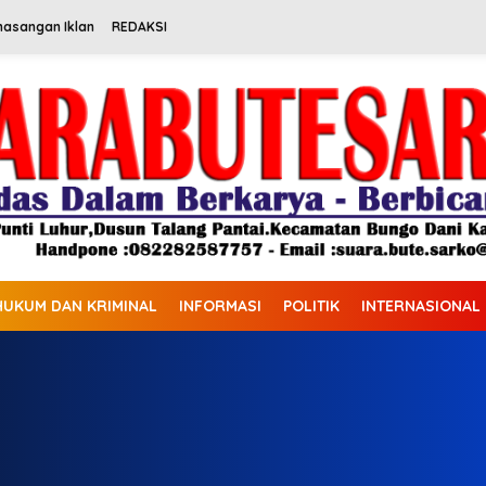
masangan Iklan
REDAKSI
HUKUM DAN KRIMINAL
INFORMASI
POLITIK
INTERNASIONAL