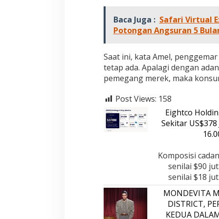
PERISTIWA
|
18 Desembe
2025
Baca Juga :
Safari Virtual 
Potongan Angsuran 5 Bula
Saat ini, kata Amel, penggemar
tetap ada. Apalagi dengan ada
pemegang merek, maka konsume
Post Views:
158
Eightco Holdi
Sekitar US$378 
16.
Komposisi cadan
senilai $90 ju
senilai $18 j
MONDEVITA M
DISTRICT, P
KEDUA DALA