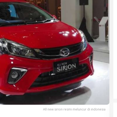
All new sirion resmi meluncur di indonesia