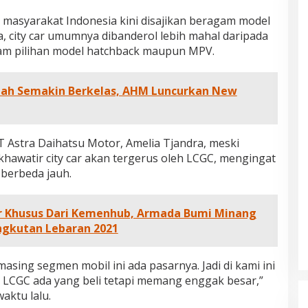
r, masyarakat Indonesia kini disajikan beragam model
ga, city car umumnya dibanderol lebih mahal daripada
alam pilihan model hatchback maupun MPV.
ajah Semakin Berkelas, AHM Luncurkan New
 Astra Daihatsu Motor, Amelia Tjandra, meski
khawatir city car akan tergerus oleh LCGC, mengingat
 berbeda jauh.
r Khusus Dari Kemenhub, Armada Bumi Minang
ngkutan Lebaran 2021
dan Dampak
Pelaminan Pengantin dan Baju
sing segmen mobil ini ada pasarnya. Jadi di kami ini
l Haris Disebut
Adat Melayu Jambi, Refleksi
ar LCGC ada yang beli tetapi memang enggak besar,”
tu Gubernur
Akademis Seminar Lembaga Adat
aktu lalu.
INFORMASI, JAMBI,
Di DAERAH, INFORMASI, JAMBI, NASIONAL, OPINI
IKEL, PEMERINTAHAN,
DAN ARTIKEL, PEMERINTAHAN, PERISTIWA
|
19
Indonesia Tahun
Melayu (LAM) Jambi