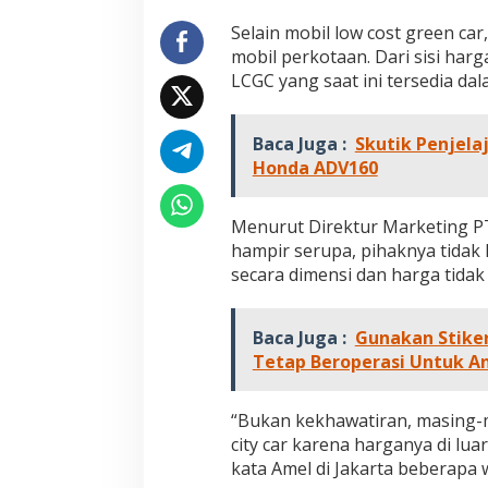
h
d
Selain mobil low cost green ca
a
mobil perkotaan. Dari sisi har
r
LCGC yang saat ini tersedia d
i
M
o
Baca Juga :
Skutik Penjel
b
Honda ADV160
i
l
L
Menurut Direktur Marketing PT
C
G
hampir serupa, pihaknya tidak 
C
secara dimensi dan harga tidak
Baca Juga :
Gunakan Stike
Tetap Beroperasi Untuk A
Jejak 69 Tahun dan Manifesto
Kinerja Terukur 
“Bukan kekhawatiran, masing-ma
Pembaharuan di Era Al Haris – Sani
Nyata: Mengapa A
city car karena harganya di lu
sebagai Salah Sa
kata Amel di Jakarta beberapa w
Di DAERAH, INFORMASI, JAMBI, OPINI DAN ARTIKEL,
Di ADVETORIAL, DAERAH, 
PEMERINTAHAN, PERISTIWA
|
6 Januari, 2026
NASIONAL, OPINI DAN ART
Paling Efektif di 