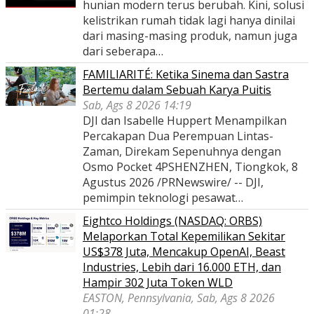
hunian modern terus berubah. Kini, solusi
kelistrikan rumah tidak lagi hanya dinilai
dari masing-masing produk, namun juga
dari seberapa…
FAMILIARITÉ: Ketika Sinema dan Sastra
Bertemu dalam Sebuah Karya Puitis
Sab, Ags 8 2026 14:19
DJI dan Isabelle Huppert Menampilkan
Percakapan Dua Perempuan Lintas-
Zaman, Direkam Sepenuhnya dengan
Osmo Pocket 4PSHENZHEN, Tiongkok, 8
Agustus 2026 /PRNewswire/ -- DJI,
pemimpin teknologi pesawat…
Eightco Holdings (NASDAQ: ORBS)
Melaporkan Total Kepemilikan Sekitar
US$378 Juta, Mencakup OpenAI, Beast
Industries, Lebih dari 16.000 ETH, dan
Hampir 302 Juta Token WLD
EASTON, Pennsylvania, Sab, Ags 8 2026
01:28