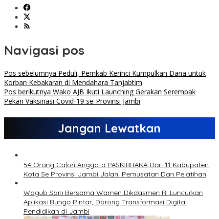
Navigasi pos
Pos sebelumnya
Peduli, Pemkab Kerinci Kumpulkan Dana untuk
Korban Kebakaran di Mendahara Tanjabtim
Pos berikutnya
Wako AJB Ikuti Launching Gerakan Serempak
Pekan Vaksinasi Covid-19 se-Provinsi Jambi
Jangan Lewatkan
54 Orang Calon Anggota PASKIBRAKA Dari 11 Kabupaten
Kota Se Provinsi Jambi Jalani Pemusatan Dan Pelatihan
Wagub Sani Bersama Wamen Dikdasmen RI Luncurkan
Aplikasi Bungo Pintar, Dorong Transformasi Digital
Pendidikan di Jambi