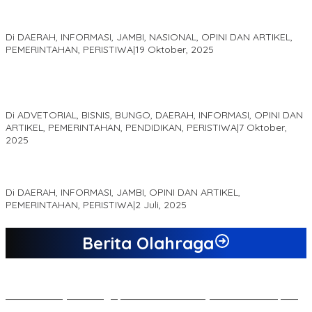
Pelaminan Pengantin dan Baju Adat Melayu Jambi, Refleksi
Akademis Seminar Lembaga Adat Melayu (LAM) Jambi
Di DAERAH, INFORMASI, JAMBI, NASIONAL, OPINI DAN ARTIKEL,
PEMERINTAHAN, PERISTIWA
|
19 Oktober, 2025
Kampus IAK Setih Setio Raih Hibah PKM PMM Melalui
Optimalisasi Produk Unggulan Desa Berbasis Digital di Desa
Suka Jaya
Di ADVETORIAL, BISNIS, BUNGO, DAERAH, INFORMASI, OPINI DAN
ARTIKEL, PEMERINTAHAN, PENDIDIKAN, PERISTIWA
|
7 Oktober,
2025
MEWUJUDKAN KEPARIWISATAAN KAWASAN KOMPLEK CANDI
MUARO JAMBI SEBAGAI SUMBER PERTUMBUHAN EKONOMI BARU
Di DAERAH, INFORMASI, JAMBI, OPINI DAN ARTIKEL,
PEMERINTAHAN, PERISTIWA
|
2 Juli, 2025
Berita Olahraga
20 Atlet Muaythai Sungaipenuh Akan Ikuti Kejuaraan Pra Porprov
di Jambi