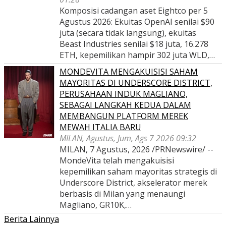
Komposisi cadangan aset Eightco per 5
Agustus 2026: Ekuitas OpenAI senilai $90
juta (secara tidak langsung), ekuitas
Beast Industries senilai $18 juta, 16.278
ETH, kepemilikan hampir 302 juta WLD,…
MONDEVITA MENGAKUISISI SAHAM
MAYORITAS DI UNDERSCORE DISTRICT,
PERUSAHAAN INDUK MAGLIANO,
SEBAGAI LANGKAH KEDUA DALAM
MEMBANGUN PLATFORM MEREK
MEWAH ITALIA BARU
MILAN, Agustus, Jum, Ags 7 2026 09:32
MILAN, 7 Agustus, 2026 /PRNewswire/ --
MondeVita telah mengakuisisi
kepemilikan saham mayoritas strategis di
Underscore District, akselerator merek
berbasis di Milan yang menaungi
Magliano, GR10K,…
Berita Lainnya