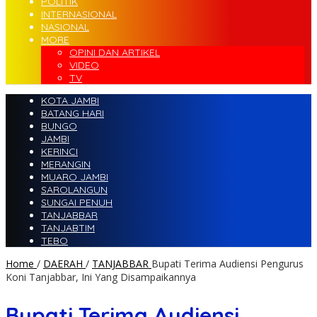
POLITIK
INTERNASIONAL
NASIONAL
MORE
OPINI DAN ARTIKEL
VIDEO
TV
KOTA JAMBI
BATANG HARI
BUNGO
JAMBI
KERINCI
MERANGIN
MUARO JAMBI
SAROLANGUN
SUNGAI PENUH
TANJABBAR
TANJABTIM
TEBO
Home
/
DAERAH
/
TANJABBAR
Bupati Terima Audiensi Pengurus
Koni Tanjabbar, Ini Yang Disampaikannya
Bupati Terima Audiensi