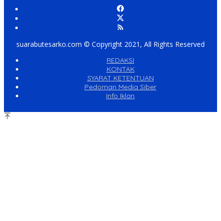
suarabutesarko.com © Copyright 2021, All Rights Reserved
REDAKSI
KONTAK
SYARAT KETENTUAN
Pedoman Media Siber
Info Iklan