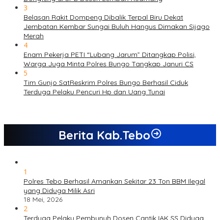
3
Belasan Rakit Dompeng Dibalik Terpal Biru Dekat
Jembatan Kembar Sungai Buluh Hangus Dimakan Sijago
Merah
4
Enam Pekerja PETI “Lubang Jarum” Ditangkap Polisi,
Warga Juga Minta Polres Bungo Tangkap Januri CS
5
Tim Gunjo SatReskrim Polres Bungo Berhasil Ciduk
Terduga Pelaku Pencuri Hp dan Uang Tunai
Berita Kab.Tebo
1
Polres Tebo Berhasil Amankan Sekitar 23 Ton BBM Ilegal
yang Diduga Milik Asri
18 Mei, 2026
2
Terduga Pelaku Pembunuh Dosen Cantik IAK SS Diduga