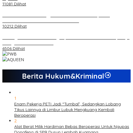
11081 Dilihat
Koordinator PMMD Yogyakarta Seru Kaum Muda, Gesa
Kemandirian Ekonomi dan Inovasi Desa
10212 Dilihat
Dukungan Cabor Terus Mengalir, Zuwanda Semakin Mantap Maju
sebagai Calon Ketua KONI
6506 Dilihat
Berita Hukum&Kriminal
1
Enam Pekerja PETI Jadi “Tumbal”, Sedangkan Lobang
Tikus Lainnya di Limbur Lubuk Mengkuang Kembali
Beroperasi
2
Alat Berat Milik Hardiman Bebas Beroperasi Untuk Ngupas
Dongfeng di SPB Dusun Lembah Kuamang