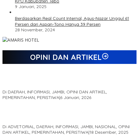
KPU Kabupaten Tebo
9 Januari, 2025
Berdasarkan Real Count Internal, Agus-Nazar Unggul 61
Persen dari Aspan-Tono Hanya 39 Persen
28 November, 2024
OPINI DAN ARTIKEL
Jejak 69 Tahun dan Manifesto Pembaharuan di Era Al Haris –
Sani
Di DAERAH, INFORMASI, JAMBI, OPINI DAN ARTIKEL,
PEMERINTAHAN, PERISTIWA
|
6 Januari, 2026
Kinerja Terukur dan Dampak Nyata: Mengapa Al Haris Disebut
sebagai Salah Satu Gubernur Paling Efektif di Indonesia Tahun
2025
Di ADVETORIAL, DAERAH, INFORMASI, JAMBI, NASIONAL, OPINI
DAN ARTIKEL, PEMERINTAHAN, PERISTIWA
|
18 Desember, 2025