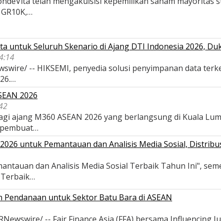
deVita telah mengakuisisi kepemilikan saham mayoritas str
, GR10K,…
a untuk Seluruh Skenario di Ajang DTI Indonesia 2026, D
04:14
wswire/ -- HIKSEMI, penyedia solusi penyimpanan data terk
026.…
ASEAN 2026
42
 bagi ajang M360 ASEAN 2026 yang berlangsung di Kuala Lu
 pembuat…
026 untuk Pemantauan dan Analisis Media Sosial, Distribus
antauan dan Analisis Media Sosial Terbaik Tahun Ini", se
s Terbaik…
an Pendanaan untuk Sektor Batu Bara di ASEAN
wswire/ -- Fair Finance Asia (FFA) bersama Influencing Ju