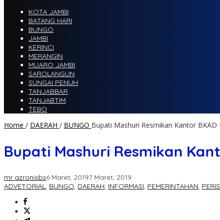
KOTA JAMBI
BATANG HARI
BUNGO
JAMBI
KERINCI
MERANGIN
MUARO JAMBI
SAROLANGUN
SUNGAI PENUH
TANJABBAR
TANJABTIM
TEBO
Home
/
DAERAH
/
BUNGO
Bupati Mashuri Resmikan Kantor BKAD
Bupati Mashuri Resmikan Kan
mr azronisbs
6 Maret, 2019
7 Maret, 2019
ADVETORIAL
,
BUNGO
,
DAERAH
,
INFORMASI
,
PEMERINTAHAN
,
PERI