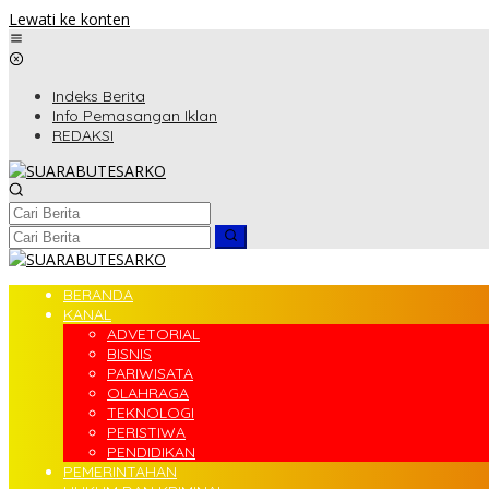
Lewati ke konten
Indeks Berita
Info Pemasangan Iklan
REDAKSI
BERANDA
KANAL
ADVETORIAL
BISNIS
PARIWISATA
OLAHRAGA
TEKNOLOGI
PERISTIWA
PENDIDIKAN
PEMERINTAHAN