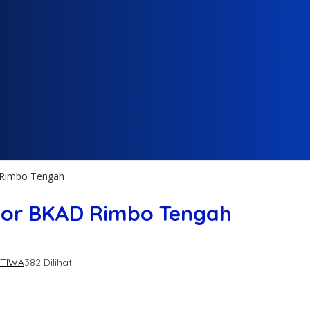
 Rimbo Tengah
tor BKAD Rimbo Tengah
STIWA
382 Dilihat