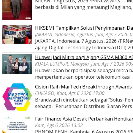
MILAN, 7 Agustus, 2026 /PRNewswire/ -- Mon
berbasis di Milan yang menaungi Magliano
HIKSEMI Tampilkan Solusi Penyimpanan Dat
JAKARTA, Indonesia, Agustus, Jum, Ags 7 2026 
JAKARTA, Indonesia, 7 Agustus, 2026 /PRNe
ajang Digital Technology Indonesia (DTI) 2
Huawei Jadi Mitra bagi Ajang GSMA M360 
KUALA LUMPUR, Malaysia, Jum, Ags 7 2026 00:
Huawei akan berpartisipasi sebagai mitra
mempertemukan operator telekomunikasi,
Cision Raih MarTech Breakthrough Awards 2
CHICAGO, Kam, Ags 6 2026 17:00
Brandwatch dinobatkan sebagai "Solusi Pem
sebagai "Perusahaan Distribusi Siaran Per
Fair Finance Asia Desak Perbankan Hentik
Kam, Ags 6 2026 13:02
PHNOM PENH, Kamboja, 6 Agustus 2026 /PRNe