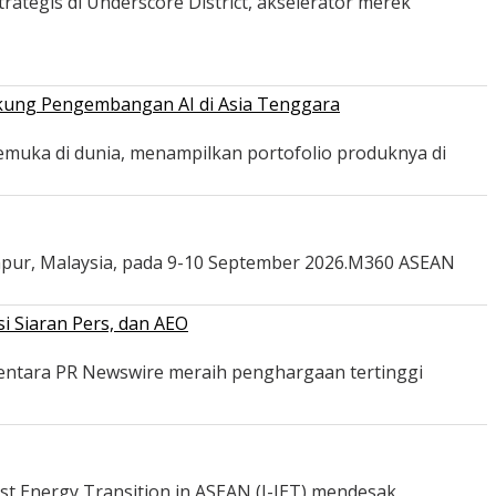
ategis di Underscore District, akselerator merek
ukung Pengembangan AI di Asia Tenggara
emuka di dunia, menampilkan portofolio produknya di
mpur, Malaysia, pada 9-10 September 2026.M360 ASEAN
i Siaran Pers, dan AEO
mentara PR Newswire meraih penghargaan tertinggi
st Energy Transition in ASEAN (I-JET) mendesak