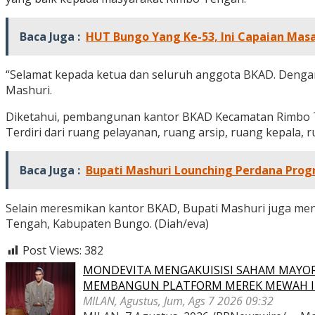
Baca Juga :
HUT Bungo Yang Ke-53, Ini Capaian Ma
“Selamat kepada ketua dan seluruh anggota BKAD. Dengan 
Mashuri.
Diketahui, pembangunan kantor BKAD Kecamatan Rimbo T
Terdiri dari ruang pelayanan, ruang arsip, ruang kepala,
Baca Juga :
Bupati Mashuri Lounching Perdana Pro
Selain meresmikan kantor BKAD, Bupati Mashuri juga me
Tengah, Kabupaten Bungo. (Diah/eva)
Post Views:
382
MONDEVITA MENGAKUISISI SAHAM MAYOR
MEMBANGUN PLATFORM MEREK MEWAH I
MILAN, Agustus, Jum, Ags 7 2026 09:32