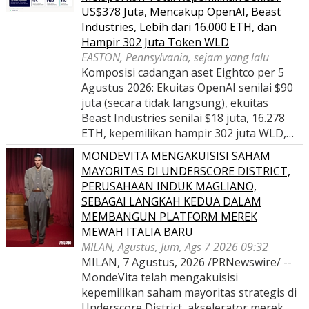
US$378 Juta, Mencakup OpenAI, Beast
Industries, Lebih dari 16.000 ETH, dan
Hampir 302 Juta Token WLD
EASTON, Pennsylvania, sejam yang lalu
Komposisi cadangan aset Eightco per 5
Agustus 2026: Ekuitas OpenAI senilai $90
juta (secara tidak langsung), ekuitas
Beast Industries senilai $18 juta, 16.278
ETH, kepemilikan hampir 302 juta WLD,…
MONDEVITA MENGAKUISISI SAHAM
MAYORITAS DI UNDERSCORE DISTRICT,
PERUSAHAAN INDUK MAGLIANO,
SEBAGAI LANGKAH KEDUA DALAM
MEMBANGUN PLATFORM MEREK
MEWAH ITALIA BARU
MILAN, Agustus, Jum, Ags 7 2026 09:32
MILAN, 7 Agustus, 2026 /PRNewswire/ --
MondeVita telah mengakuisisi
kepemilikan saham mayoritas strategis di
Underscore District, akselerator merek