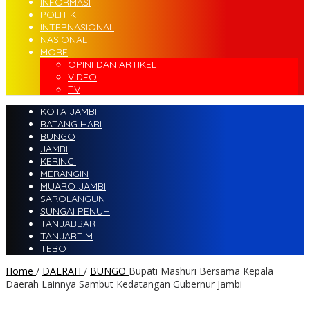
INFORMASI
POLITIK
INTERNASIONAL
NASIONAL
MORE
OPINI DAN ARTIKEL
VIDEO
TV
KOTA JAMBI
BATANG HARI
BUNGO
JAMBI
KERINCI
MERANGIN
MUARO JAMBI
SAROLANGUN
SUNGAI PENUH
TANJABBAR
TANJABTIM
TEBO
Home
/
DAERAH
/
BUNGO
Bupati Mashuri Bersama Kepala
Daerah Lainnya Sambut Kedatangan Gubernur Jambi