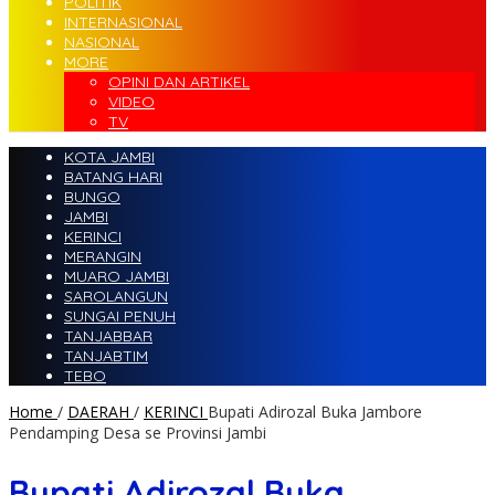
POLITIK
INTERNASIONAL
NASIONAL
MORE
OPINI DAN ARTIKEL
VIDEO
TV
KOTA JAMBI
BATANG HARI
BUNGO
JAMBI
KERINCI
MERANGIN
MUARO JAMBI
SAROLANGUN
SUNGAI PENUH
TANJABBAR
TANJABTIM
TEBO
Home
/
DAERAH
/
KERINCI
Bupati Adirozal Buka Jambore
Pendamping Desa se Provinsi Jambi
Bupati Adirozal Buka