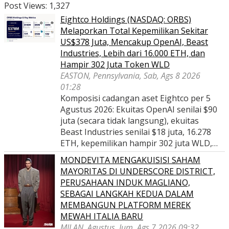
Post Views:
1,327
Eightco Holdings (NASDAQ: ORBS)
Melaporkan Total Kepemilikan Sekitar
US$378 Juta, Mencakup OpenAI, Beast
Industries, Lebih dari 16.000 ETH, dan
Hampir 302 Juta Token WLD
EASTON, Pennsylvania, Sab, Ags 8 2026
01:28
Komposisi cadangan aset Eightco per 5
Agustus 2026: Ekuitas OpenAI senilai $90
juta (secara tidak langsung), ekuitas
Beast Industries senilai $18 juta, 16.278
ETH, kepemilikan hampir 302 juta WLD,…
MONDEVITA MENGAKUISISI SAHAM
MAYORITAS DI UNDERSCORE DISTRICT,
PERUSAHAAN INDUK MAGLIANO,
SEBAGAI LANGKAH KEDUA DALAM
MEMBANGUN PLATFORM MEREK
MEWAH ITALIA BARU
MILAN, Agustus, Jum, Ags 7 2026 09:32