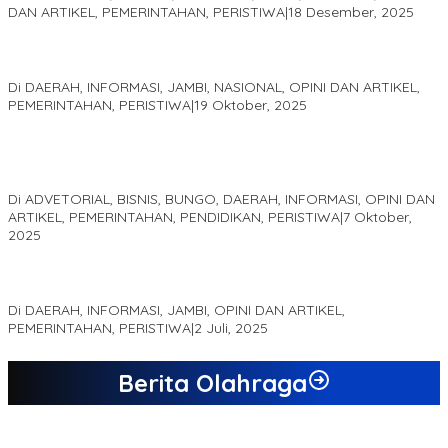
DAN ARTIKEL, PEMERINTAHAN, PERISTIWA
|
18 Desember, 2025
Pelaminan Pengantin dan Baju Adat Melayu Jambi, Refleksi
Akademis Seminar Lembaga Adat Melayu (LAM) Jambi
Di DAERAH, INFORMASI, JAMBI, NASIONAL, OPINI DAN ARTIKEL,
PEMERINTAHAN, PERISTIWA
|
19 Oktober, 2025
Kampus IAK Setih Setio Raih Hibah PKM PMM Melalui
Optimalisasi Produk Unggulan Desa Berbasis Digital di Desa
Suka Jaya
Di ADVETORIAL, BISNIS, BUNGO, DAERAH, INFORMASI, OPINI DAN
ARTIKEL, PEMERINTAHAN, PENDIDIKAN, PERISTIWA
|
7 Oktober,
2025
MEWUJUDKAN KEPARIWISATAAN KAWASAN KOMPLEK CANDI
MUARO JAMBI SEBAGAI SUMBER PERTUMBUHAN EKONOMI BARU
Di DAERAH, INFORMASI, JAMBI, OPINI DAN ARTIKEL,
PEMERINTAHAN, PERISTIWA
|
2 Juli, 2025
Berita Olahraga