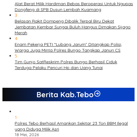
Alat Berat Milik Hardiman Bebas Beroperasi Untuk Ngupas
Dongfeng di SPB Dusun Lembah Kuamang
3
Belasan Rakit Dompeng Dibalik Terpal Biru Dekat
Jembatan Kembar Sungai Buluh Hangus Dimakan Sijago
Merah
4
Enam Pekerja PETI “Lubang Jarum” Ditangkap Polisi,
Warga Juga Minta Polres Bungo Tangkap Januri CS
5
Tim Gunjo SatReskrim Polres Bungo Berhasil Ciduk
Terduga Pelaku Pencuri Hp dan Uang Tunai
Berita Kab.Tebo
1
Polres Tebo Berhasil Amankan Sekitar 23 Ton BBM Ilegal
yang Diduga Milik Asri
18 Mei, 2026