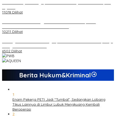
20 Atlet Muaythai Sungaipenuh Akan Ikuti Kejuaraan Pra Porprov
di Jambi
11078 Dilihat
Koordinator PMMD Yogyakarta Seru Kaum Muda, Gesa
Kemandirian Ekonomi dan Inovasi Desa
10211 Dilihat
Dukungan Cabor Terus Mengalir, Zuwanda Semakin Mantap Maju
sebagai Calon Ketua KONI
6502 Dilihat
Berita Hukum&Kriminal
1
Enam Pekerja PETI Jadi “Tumbal”, Sedangkan Lobang
Tikus Lainnya di Limbur Lubuk Mengkuang Kembali
Beroperasi
2