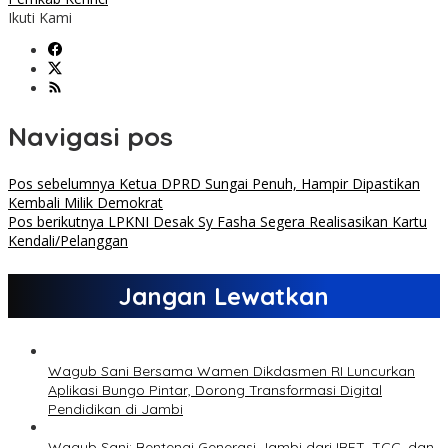
Ikuti Kami
Navigasi pos
Pos sebelumnya
Ketua DPRD Sungai Penuh, Hampir Dipastikan
Kembali Milik Demokrat
Pos berikutnya
LPKNI Desak Sy Fasha Segera Realisasikan Kartu
Kendali/Pelanggan
Jangan Lewatkan
Wagub Sani Bersama Wamen Dikdasmen RI Luncurkan
Aplikasi Bungo Pintar, Dorong Transformasi Digital
Pendidikan di Jambi
Wagub Sani: Bentengi Generasi Jambi dari IRET, TCC, dan