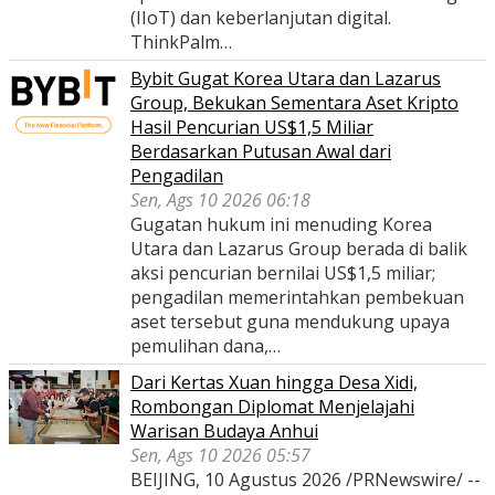
(IIoT) dan keberlanjutan digital.
ThinkPalm…
Bybit Gugat Korea Utara dan Lazarus
Group, Bekukan Sementara Aset Kripto
Hasil Pencurian US$1,5 Miliar
Berdasarkan Putusan Awal dari
Pengadilan
Sen, Ags 10 2026 06:18
Gugatan hukum ini menuding Korea
Utara dan Lazarus Group berada di balik
aksi pencurian bernilai US$1,5 miliar;
pengadilan memerintahkan pembekuan
aset tersebut guna mendukung upaya
pemulihan dana,…
Dari Kertas Xuan hingga Desa Xidi,
Rombongan Diplomat Menjelajahi
Warisan Budaya Anhui
Sen, Ags 10 2026 05:57
BEIJING, 10 Agustus 2026 /PRNewswire/ --