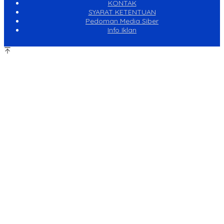
KONTAK
SYARAT KETENTUAN
Pedoman Media Siber
Info Iklan