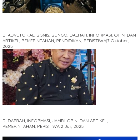
Kampus IAK Setih Setio Raih Hibah PKM PMM Melalui
Optimalisasi Produk Unggulan Desa Berbasis Digital di Desa
Suka Jaya
Di ADVETORIAL, BISNIS, BUNGO, DAERAH, INFORMASI, OPINI DAN
ARTIKEL, PEMERINTAHAN, PENDIDIKAN, PERISTIWA
|
7 Oktober,
2025
MEWUJUDKAN KEPARIWISATAAN KAWASAN KOMPLEK CANDI
MUARO JAMBI SEBAGAI SUMBER PERTUMBUHAN EKONOMI BARU
Di DAERAH, INFORMASI, JAMBI, OPINI DAN ARTIKEL,
PEMERINTAHAN, PERISTIWA
|
2 Juli, 2025