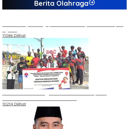
Berita Olahraga
20 Atlet Muaythai Sungaipenuh Akan Ikuti Kejuaraan Pra Porprov
di Jambi
11086 Dilihat
Koordinator PMMD Yogyakarta Seru Kaum Muda, Gesa
Kemandirian Ekonomi dan Inovasi Desa
10214 Dilihat