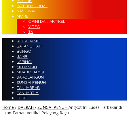
POLITIK
INTERNASIONAL
NASIONAL
MORE
OPINI DAN ARTIKEL
VIDEO
TV
KOTA JAMBI
BATANG HARI
BUNGO
JAMBI
KERINCI
MERANGIN
MUARO JAMBI
SAROLANGUN
SUNGAI PENUH
TANJABBAR
TANJABTIM
TEBO
Home
/
DAERAH
/
SUNGAI PENUH
Angkot Ini Ludes Terbakar di
Jalan Taman Vertikal Pelayang Raya