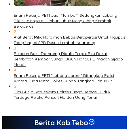
1
Enam Pekerja PETI Jadi “Tumbal”, Sedangkan Lobang
Tikus Lainnya di Limbur Lubuk Mengkuang Kembali
Beroperasi
2
Alat Berat Milik Hardiman Bebas Beroperasi Untuk Ngupas
Dongfeng di SPB Dusun Lembah Kuamang
3
Belasan Rakit Dompeng Dibalik Terpal Biru Dekat
Jembatan Kembar Sungai Buluh Hangus Dimakan Sijago
Merah
4
Enam Pekerja PETI “Lubang Jarum” Ditangkap Polisi,
Warga Juga Minta Polres Bungo Tangkap Januri CS
5
Tim Gunjo SatReskrim Polres Bungo Berhasil Ciduk
Terduga Pelaku Pencuri Hp dan Uang Tunai
Berita Kab.Tebo