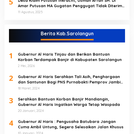
5
Desa Klaim Putusan Inkracht, Usman Arfan SH: Di
Amar Putusan MA Gugatan Penggugat Tidak Diterima
(NO)
11 Agustus, 2025
Berita Kab.Sarolangun
1
Gubernur Al Haris Tinjau dan Berikan Bantuan
Korban Terdampak Banjir di Kabupaten Sarolangun
2 Mei, 2026
2
Gubernur Al Haris Serahkan Tali Asih, Penghargaan
dan Santunan Bagi PNS Purnabakti Pemprov Jambi
Yang Berada di Sarolangun
18 Maret, 2024
3
Serahkan Bantuan Korban Banjir Mandiangin,
Gubernur Al Haris Ingatkan Warga Tetap Waspada
20 Januari, 2024
4
Gubernur Al Haris : Pengusaha Batubara Jangan
Cuma Ambil Untung, Segera Selesaikan Jalan Khusus
10 Januari, 2024