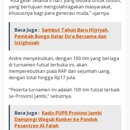
“Kita gelar selama 5 hari, yang dibuka untuk umum,
C
yang bertujuan mengolahragakan masyarakat,
u
khususnya bagi para generasi muda,” ujarnya.
p
I
I
I
Baca Juga :
Sambut Tahun Baru Hijriyah,
Pemkab Bungo Gelar Do'a Bersama dan
Istighosah
Andre menyebutkan, dengan 100 tim yang berlaga
di turnamen futsal terbuka ini, akan
memperebutkan piala RAP dan sejumlah uang,
dengan total hingga Rp17 juta.
“Peserta turnamen ini adalah 100 tim futsal terbaik
se-Provinsi Jambi,” sebutnya.
Baca Juga :
Kadis PUPR Provinsi Jambi
Dampingi Wagub Kunker ke Pondok
Pesantren Al-Falah