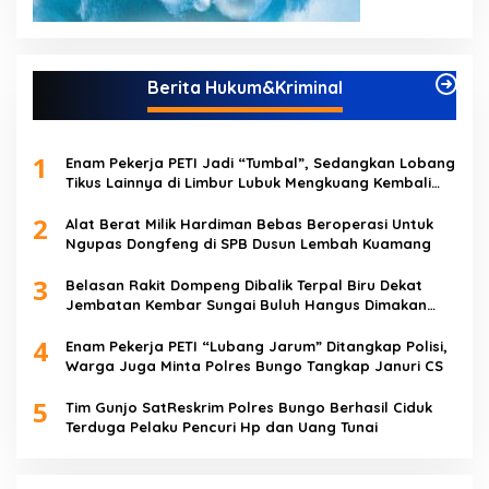
Berita Hukum&Kriminal
1
Enam Pekerja PETI Jadi “Tumbal”, Sedangkan Lobang
Tikus Lainnya di Limbur Lubuk Mengkuang Kembali
Beroperasi
2
Alat Berat Milik Hardiman Bebas Beroperasi Untuk
Ngupas Dongfeng di SPB Dusun Lembah Kuamang
3
Belasan Rakit Dompeng Dibalik Terpal Biru Dekat
Jembatan Kembar Sungai Buluh Hangus Dimakan
Sijago Merah
4
Enam Pekerja PETI “Lubang Jarum” Ditangkap Polisi,
Warga Juga Minta Polres Bungo Tangkap Januri CS
5
Tim Gunjo SatReskrim Polres Bungo Berhasil Ciduk
Terduga Pelaku Pencuri Hp dan Uang Tunai