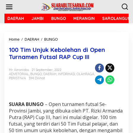
L
e
w
a
DAERAH
JAMBI
BUNGO
MERANGIN
SAROLANGUN
t
i
k
Home
/
DAERAH
/
BUNGO
1
e
0
k
100 Tim Unjuk Kebolehan di Open
0
o
T
n
Turnamen Futsal RAP Cup III
i
t
m
e
Mr Azronisbs
21 September, 2022
U
n
ADVETORIAL
,
BUNGO
,
DAERAH
,
INFORMASI
,
OLAHRAGA
,
n
PERISTIWA
394 Dilihat
j
u
k
K
e
SUARA BUNGO
– Open turnamen futsal Se-
b
Provinsi Jambi, yang dibuka oleh PT. Rizki Armanda
o
Putra (RAP) Cup III, hari ini mulai digelar. 100 tim
l
futsal, yang terdiri dari 50 Tim Futsal pelajar, dan
e
50 tim umum unjuk kebolehan, dengan mengambil
h