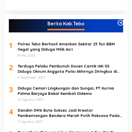
Berita Kab.Tebo
1
Polres Tebo Berhasil Amankan Sekitar 23 Ton BBM
Ilegal yang Diduga Milik Asri
18 Mei, 2026
2
Terduga Pelaku Pembunuh Dosen Cantik IAK SS
Diduga Oknum Anggota Polisi Akhirnya Diringkus di
Tebo Tengah
2 November, 2025
3
Diduga Cemari Lingkungan dan Sungai, PT Kurnia
Palma Berjaya Bakal Kembali Didemo
25 Agustus, 2025
4
Dandim 0416 Bute Sukses Jadi Kreator
Pembentangan Bendera Merah Putih Raksasa Pada
Peringatan HUT RI ke 80 di Tebo
17 Agustus, 2025