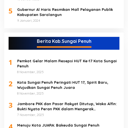
5
Gubernur Al Haris Resmikan Mall Pelayanan Publik
Kabupaten Sarolangun
9 Januari, 2024
Berita Kab.Sungai Penuh
1
Pemkot Gelar Malam Resepsi HUT Ke-17 Kota Sungai
Penuh
8 November, 2025
2
Kota Sungai Penuh Peringati HUT 17, Spirit Baru,
Wujudkan Sungai Penuh Juara
8 November, 2025
3
Jambore PKK dan Pasar Rakyat Ditutup, Wako Alfin:
Bukti Nyata Peran PKK dalam Mengerak
Perekonomian Masyarakat
7 November, 2025
4
Menuju Kota JUARA: Bakeuda Sungai Penuh