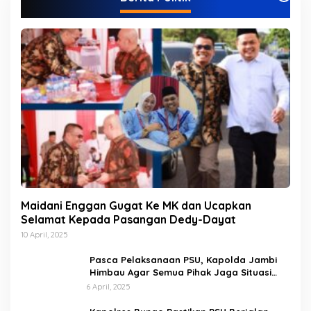
r
i
Maidani Enggan Gugat Ke MK dan Ucapkan
Selamat Kepada Pasangan Dedy-Dayat
10 April, 2025
Pasca Pelaksanaan PSU, Kapolda Jambi
Himbau Agar Semua Pihak Jaga Situasi
Kamtibmas
6 April, 2025