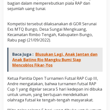
a
bagian dalam memperebutkan piala RAP dan
n
sejumlah uang tunai.
d
i
O
Kompetisi tersebut dilaksanakan di GOR Serunai
p
e
Exs MTQ Bungo, Desa Sungai Mengkuang,
n
Kecamatan Rimbo Tengah, Kabupaten Bungo,
T
Rabu pagi (21/09/2022).
u
r
n
Baca Juga :
Blusukan Lagi, Anak Jantan dan
a
Anak Batino Rio Mangku Bumi Siap
m
e
Mencoblos Fikar-Yos
n
F
u
Ketua Panitia Open Turnamen Futsal RAP Cup III,
t
Andre mengatakan, bahwa turnamen futsal RAP
s
Cup 1 yang digelar secara 5 hari kedepan ini dibuka
a
untuk umum, yang bertujuan mendekatkan
l
R
olahraga futsal ke tengah-tengah masyarakat.
A
P