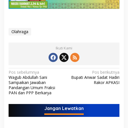
Olahraga
Ikuti Kami
N
Pos sebelumnya
Pos berikutnya
Wagub Abdullah Sani
Bupati Anwar Sadat Hadiri
a
Sampaikan Jawaban
Rakor APKASI
v
Pandangan Umum Fraksi
PAN dan PPP Berkarya
i
g
Jangan Lewatkan
a
s