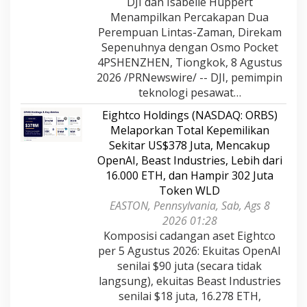
DJI dan Isabelle Huppert
Menampilkan Percakapan Dua
Perempuan Lintas-Zaman, Direkam
Sepenuhnya dengan Osmo Pocket
4PSHENZHEN, Tiongkok, 8 Agustus
2026 /PRNewswire/ -- DJI, pemimpin
teknologi pesawat…
Eightco Holdings (NASDAQ: ORBS)
Melaporkan Total Kepemilikan
Sekitar US$378 Juta, Mencakup
OpenAI, Beast Industries, Lebih dari
16.000 ETH, dan Hampir 302 Juta
Token WLD
EASTON, Pennsylvania, Sab, Ags 8
2026 01:28
Komposisi cadangan aset Eightco
per 5 Agustus 2026: Ekuitas OpenAI
senilai $90 juta (secara tidak
langsung), ekuitas Beast Industries
senilai $18 juta, 16.278 ETH,