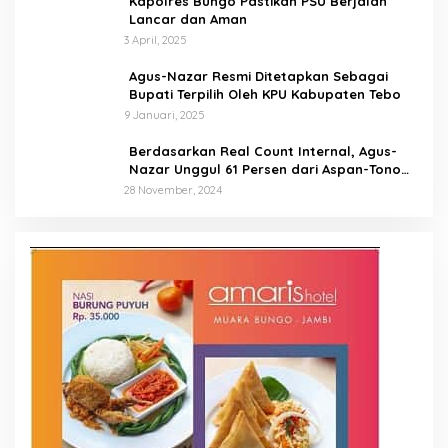
Kapolres Bungo Pastikan PSU Berjalan
Lancar dan Aman
3 April, 2025
Agus-Nazar Resmi Ditetapkan Sebagai
Bupati Terpilih Oleh KPU Kabupaten Tebo
9 Januari, 2025
Berdasarkan Real Count Internal, Agus-
Nazar Unggul 61 Persen dari Aspan-Tono
Hanya 39 Persen
28 November, 2024