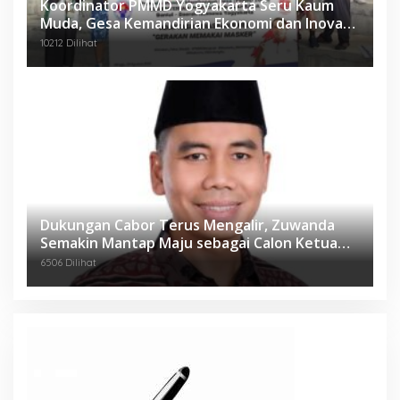
Koordinator PMMD Yogyakarta Seru Kaum
Muda, Gesa Kemandirian Ekonomi dan Inovasi
Desa
10212 Dilihat
Dukungan Cabor Terus Mengalir, Zuwanda
Semakin Mantap Maju sebagai Calon Ketua
KONI
6506 Dilihat