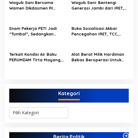
i
Wagub Sani Bersama
Wagub Sani: Bentengi
p
Wamen Dikdasmen RI
Generasi Jambi dari IRET,
Luncurkan Aplikasi Bungo
TCC, dan Perundungan
o
Pintar, Dorong
Dimulai dari Sekolah
Transformasi Digital
s
Enam Pekerja PETI Jadi
Buka Sosialisasi Akbar
Pendidikan di Jambi
“Tumbal”, Sedangkan
Pencegahan IRET, TCC,
Lobang Tikus Lainnya di
Perundungan, dan Bahaya
Limbur Lubuk Mengkuang
Narkoba di Bungo,
Kembali Beroperasi
Gubernur Al Haris: “Kalau
Terkait Kondisi Air Baku
Alat Berat Milik Hardiman
anak-anakku bisa jaga diri,
PERUMDAM Tirta Mayang,
Bebas Beroperasi Untuk
60% masa depan sudah
Ini Jawaban Dirut
Ngupas Dongfeng di SPB
ada di tangan”
PERUMDAM
Dusun Lembah Kuamang
Kategori
K
a
t
e
g
Berita Politik
o