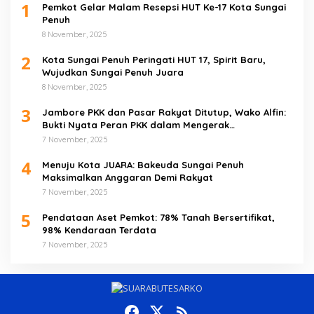
1
Pemkot Gelar Malam Resepsi HUT Ke-17 Kota Sungai
Penuh
8 November, 2025
2
Kota Sungai Penuh Peringati HUT 17, Spirit Baru,
Wujudkan Sungai Penuh Juara
8 November, 2025
3
Jambore PKK dan Pasar Rakyat Ditutup, Wako Alfin:
Bukti Nyata Peran PKK dalam Mengerak
Perekonomian Masyarakat
7 November, 2025
4
Menuju Kota JUARA: Bakeuda Sungai Penuh
Maksimalkan Anggaran Demi Rakyat
7 November, 2025
5
Pendataan Aset Pemkot: 78% Tanah Bersertifikat,
98% Kendaraan Terdata
7 November, 2025