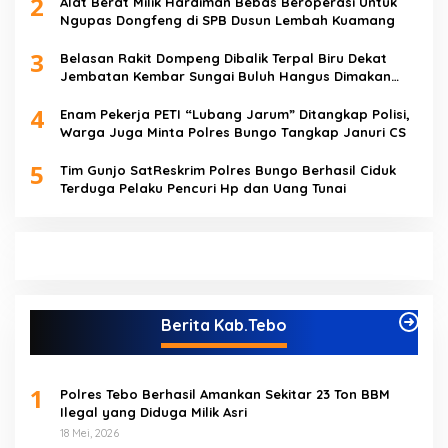
2
Alat Berat Milik Hardiman Bebas Beroperasi Untuk
Ngupas Dongfeng di SPB Dusun Lembah Kuamang
3
Belasan Rakit Dompeng Dibalik Terpal Biru Dekat
Jembatan Kembar Sungai Buluh Hangus Dimakan
Sijago Merah
4
Enam Pekerja PETI “Lubang Jarum” Ditangkap Polisi,
Warga Juga Minta Polres Bungo Tangkap Januri CS
5
Tim Gunjo SatReskrim Polres Bungo Berhasil Ciduk
Terduga Pelaku Pencuri Hp dan Uang Tunai
Berita Kab.Tebo
1
Polres Tebo Berhasil Amankan Sekitar 23 Ton BBM
Ilegal yang Diduga Milik Asri
18 Mei, 2026