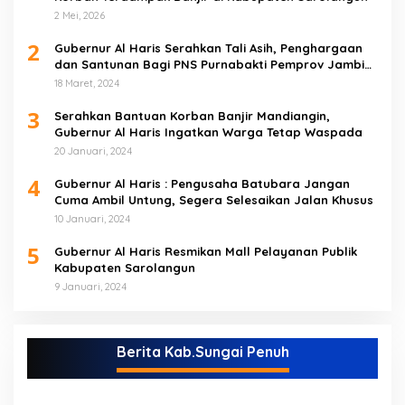
2 Mei, 2026
2
Gubernur Al Haris Serahkan Tali Asih, Penghargaan
dan Santunan Bagi PNS Purnabakti Pemprov Jambi
Yang Berada di Sarolangun
18 Maret, 2024
3
Serahkan Bantuan Korban Banjir Mandiangin,
Gubernur Al Haris Ingatkan Warga Tetap Waspada
20 Januari, 2024
4
Gubernur Al Haris : Pengusaha Batubara Jangan
Cuma Ambil Untung, Segera Selesaikan Jalan Khusus
10 Januari, 2024
5
Gubernur Al Haris Resmikan Mall Pelayanan Publik
Kabupaten Sarolangun
9 Januari, 2024
Berita Kab.Sungai Penuh