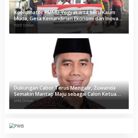
Koordinator PMMD Yogyakarta Seru Kaum
Muda, Gesa Kemandirian Ekonomi dan Inovasi
Desa
10207 Dilihat
Dukungan Cabor Terus Mengalir, Zuwanda
Semakin Mantap Maju sebagai Calon Ketua
KONI
6496 Dilihat