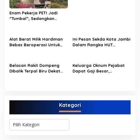
PERUMDAM
s
Enam Pekerja PETI Jadi
“Tumbal”, Sedangkan
Lobang Tikus Lainnya di
Limbur Lubuk Mengkuang
Kembali Beroperasi
Alat Berat Milik Hardiman
Ini Pesan Sekda Kota Jambi
Bebas Beroperasi Untuk
Dalam Rangka HUT
Ngupas Dongfeng di SPB
PERUMDAM Kota Jambi Ke-
Dusun Lembah Kuamang
52
Belasan Rakit Dompeng
Keluarga Oknum Pejabat
Dibalik Terpal Biru Dekat
Dapat Gaji Besar,
Jembatan Kembar Sungai
Beberapa PPPK Paruh
Buluh Hangus Dimakan
Waktu di Bappeda Merasa
Sijago Merah
di Anak Tirikan
Kategori
K
a
t
e