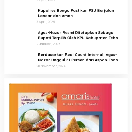
Kapolres Bungo Pastikan PSU Berjalan
Lancar dan Aman
3 April, 2025
Agus-Nazar Resmi Ditetapkan Sebagai
Bupati Terpilih Oleh KPU Kabupaten Tebo
9 Januari, 2025
Berdasarkan Real Count Internal, Agus-
Nazar Unggul 61 Persen dari Aspan-Tono
Hanya 39 Persen
28 November, 2024