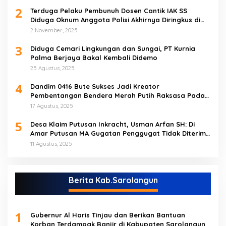
2
Terduga Pelaku Pembunuh Dosen Cantik IAK SS
Diduga Oknum Anggota Polisi Akhirnya Diringkus di
Tebo Tengah
2 November, 2025
3
Diduga Cemari Lingkungan dan Sungai, PT Kurnia
Palma Berjaya Bakal Kembali Didemo
25 Agustus, 2025
4
Dandim 0416 Bute Sukses Jadi Kreator
Pembentangan Bendera Merah Putih Raksasa Pada
Peringatan HUT RI ke 80 di Tebo
17 Agustus, 2025
5
Desa Klaim Putusan Inkracht, Usman Arfan SH: Di
Amar Putusan MA Gugatan Penggugat Tidak Diterima
(NO)
11 Agustus, 2025
Berita Kab.Sarolangun
1
Gubernur Al Haris Tinjau dan Berikan Bantuan
Korban Terdampak Banjir di Kabupaten Sarolangun