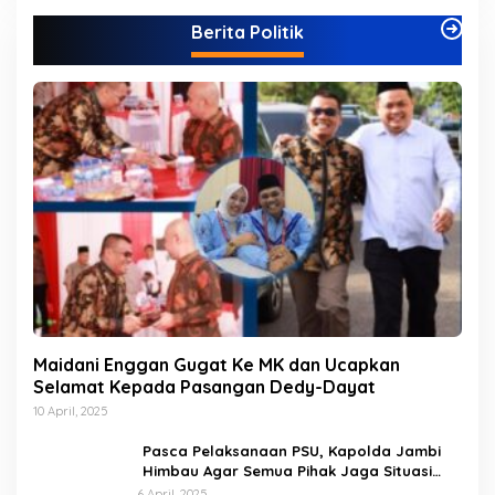
g
Berita Politik
o
r
i
Maidani Enggan Gugat Ke MK dan Ucapkan
Selamat Kepada Pasangan Dedy-Dayat
10 April, 2025
Pasca Pelaksanaan PSU, Kapolda Jambi
Himbau Agar Semua Pihak Jaga Situasi
Kamtibmas
6 April, 2025