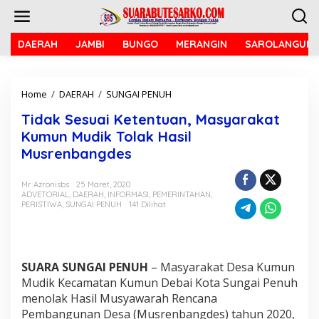
L
e
w
a
DAERAH
JAMBI
BUNGO
MERANGIN
SAROLANGUN
t
i
k
Home
/
DAERAH
/
SUNGAI PENUH
T
e
i
k
Tidak Sesuai Ketentuan, Masyarakat
d
o
a
n
Kumun Mudik Tolak Hasil
k
t
Musrenbangdes
S
e
e
n
s
Mr Azronisbs
25 Maret, 2020
ADVETORIAL
,
DAERAH
,
INFORMASI
,
PEMERINTAHAN
,
u
PERISTIWA
,
SUNGAI PENUH
141 Dilihat
a
i
K
e
t
SUARA SUNGAI PENUH
– Masyarakat Desa Kumun
e
Mudik Kecamatan Kumun Debai Kota Sungai Penuh
n
menolak Hasil Musyawarah Rencana
t
u
Pembangunan Desa (Musrenbangdes) tahun 2020,