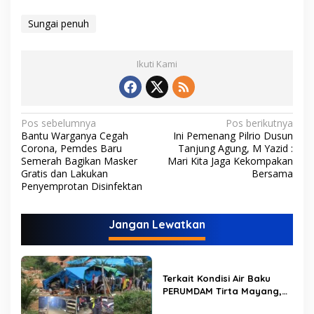
Sungai penuh
Ikuti Kami
N
Pos sebelumnya
Pos berikutnya
Bantu Warganya Cegah
Ini Pemenang Pilrio Dusun
a
Corona, Pemdes Baru
Tanjung Agung, M Yazid :
v
Semerah Bagikan Masker
Mari Kita Jaga Kekompakan
Gratis dan Lakukan
Bersama
i
Penyemprotan Disinfektan
g
a
Jangan Lewatkan
s
i
p
Terkait Kondisi Air Baku
PERUMDAM Tirta Mayang,
o
Ini Jawaban Dirut