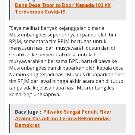
l
Dana Desa 'Door to Door' Kepada 102 KK
a
Terdampak Covid-19
k
H
a
“Saya melihat banyak kejanggalan dimana
s
Musrenbangdes sepenuhnya di pandu oleh tim
i
RPJM, sementara tim RPJM bertugas untuk
l
M
menyusun hasil dari musyawarah dusun dan di
u
serahkan ke pemerintah desa untuk di
s
musyawarahkan bersama BPD, baru di bawa ke
r
Musrenbangdes dan di paparkan oleh kepala desa.
e
n
Namun yang terjadi hasil Musdus di paparkan oleh
b
tim RPJM dari awal hingga akhir acara dan di tutup
a
tanpa ada kejelasan apa hasil Musrenbangdes
n
kemaren,” ungkapnya.
g
d
e
Baca Juga :
Pilwako Sungai Penuh, Fikar
s
Azami-Yos Adrino Terima Rekomendasi
Demokrat