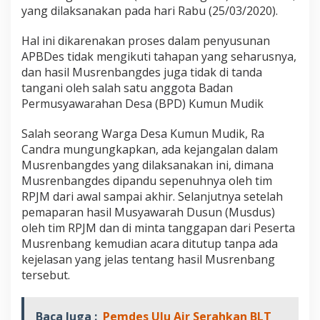
a
yang dilaksanakan pada hari Rabu (25/03/2020).
n
,
Hal ini dikarenakan proses dalam penyusunan
M
APBDes tidak mengikuti tahapan yang seharusnya,
a
s
dan hasil Musrenbangdes juga tidak di tanda
y
tangani oleh salah satu anggota Badan
a
Permusyawarahan Desa (BPD) Kumun Mudik
r
a
Salah seorang Warga Desa Kumun Mudik, Ra
k
a
Candra mungungkapkan, ada kejangalan dalam
t
Musrenbangdes yang dilaksanakan ini, dimana
K
Musrenbangdes dipandu sepenuhnya oleh tim
u
RPJM dari awal sampai akhir. Selanjutnya setelah
m
pemaparan hasil Musyawarah Dusun (Musdus)
u
n
oleh tim RPJM dan di minta tanggapan dari Peserta
M
Musrenbang kemudian acara ditutup tanpa ada
u
kejelasan yang jelas tentang hasil Musrenbang
d
tersebut.
i
k
T
o
Baca Juga :
Pemdes Ulu Air Serahkan BLT