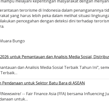
ta mampu melayani kepentingan masyarakat dengan menyan
rantasan terorisme di Indonesia dalam penanganannya ti
kat yang harus lebih peka dalam melihat situasi lingkung
akukan pencegahan dengan deteksi dini terhadap terorisme
ra.
o Muara Bungo
026 untuk Pemantauan dan Analisis Media Sosial, Distribus
antauan dan Analisis Media Sosial Terbaik Tahun Ini", se
s Terbaik…
an Pendanaan untuk Sektor Batu Bara di ASEAN
wswire/ -- Fair Finance Asia (FFA) bersama Influencing Ju
ndanaan untuk…