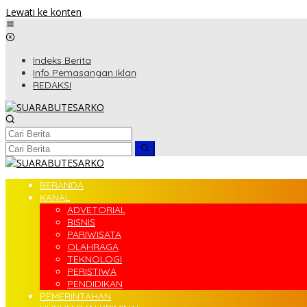
Lewati ke konten
Indeks Berita
Info Pemasangan Iklan
REDAKSI
BERANDA
KANAL
ADVETORIAL
BISNIS
PARIWISATA
OLAHRAGA
TEKNOLOGI
PERISTIWA
PENDIDIKAN
PEMERINTAHAN