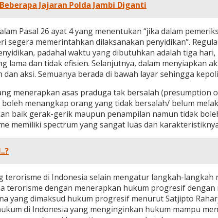
Beberapa Jajaran Polda Jambi Diganti
dalam Pasal 26 ayat 4 yang menentukan “jika dalam pemerik
ri segera memerintahkan dilaksanakan penyidikan”. Regula
yidikan, padahal waktu yang dibutuhkan adalah tiga hari, 
lama dan tidak efisien. Selanjutnya, dalam menyiapkan aks
 dan aksi. Semuanya berada di bawah layar sehingga kepol
ng menerapkan asas praduga tak bersalah (presumption of
oleh menangkap orang yang tidak bersalah/ belum melakuk
kan baik gerak-gerik maupun penampilan namun tidak bole
me memiliki spectrum yang sangat luas dan karakteristikny
.?
ng terorisme di Indonesia selain mengatur langkah-langkah
dana terorisme dengan menerapkan hukum progresif dengan
ana yang dimaksud hukum progresif menurut Satjipto Rahar
an hukum di Indonesia yang menginginkan hukum mampu 