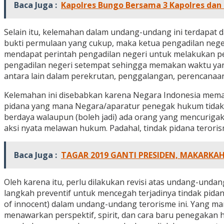
Baca Juga :
Kapolres Bungo Bersama 3 Kapolres dan 
Selain itu, kelemahan dalam undang-undang ini terdapat 
bukti permulaan yang cukup, maka ketua pengadilan nege
mendapat perintah pengadilan negeri untuk melakukan pen
pengadilan negeri setempat sehingga memakan waktu yang 
antara lain dalam perekrutan, penggalangan, perencanaan
Kelemahan ini disebabkan karena Negara Indonesia mema
pidana yang mana Negara/aparatur penegak hukum tidak b
berdaya walaupun (boleh jadi) ada orang yang mencuriga
aksi nyata melawan hukum. Padahal, tindak pidana teroris
Baca Juga :
TAGAR 2019 GANTI PRESIDEN, MAKARKAH.
Oleh karena itu, perlu dilakukan revisi atas undang-unda
langkah preventif untuk mencegah terjadinya tindak pi
of innocent) dalam undang-undang terorisme ini. Yang m
menawarkan perspektif, spirit, dan cara baru penegak