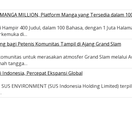
ui MANGA MILLION, Platform Manga yang Tersedia dalam 10
 Hampir 400 Judul, dalam 100 Bahasa, dengan 1 Juta Halam
erkemuka di…
ng bagi Petenis Komunitas Tampil di Ajang Grand Slam
s komunitas untuk merasakan atmosfer Grand Slam melalui 
umah tangga…
ndonesia, Percepat Ekspansi Global
- SUS ENVIRONMENT (SUS Indonesia Holding Limited) terpi
…