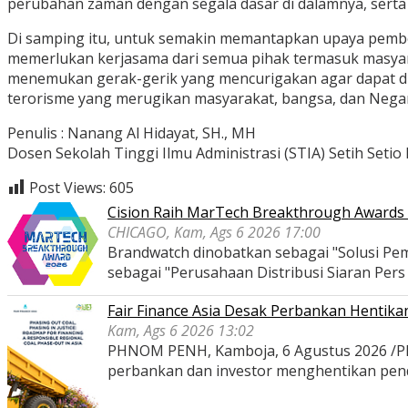
perubahan zaman dengan segala dasar di dalamnya, ser
Di samping itu, untuk semakin memantapkan upaya pembe
memerlukan kerjasama dari semua pihak termasuk masyara
menemukan gerak-gerik yang mencurigakan agar dapat dil
terorisme yang merugikan masyarakat, bangsa, dan Nega
Penulis : Nanang Al Hidayat, SH., MH
Dosen Sekolah Tinggi Ilmu Administrasi (STIA) Setih Seti
Post Views:
605
Cision Raih MarTech Breakthrough Awards 2
CHICAGO, Kam, Ags 6 2026 17:00
Brandwatch dinobatkan sebagai "Solusi Pem
sebagai "Perusahaan Distribusi Siaran Per
Fair Finance Asia Desak Perbankan Hentik
Kam, Ags 6 2026 13:02
PHNOM PENH, Kamboja, 6 Agustus 2026 /PRNe
perbankan dan investor menghentikan pe