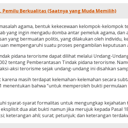
, Pemilu Berkualitas (Saatnya yang Muda Memilih)
n masalah agama, bentuk kekecewaan kelompok-kelompok te
wab yang ingin mengadu domba antar pemeluk agama, dan a
san yang bermuatan politis, yang dilakukan oleh individu
tujuan mempengaruhi suatu proses pengambilan keputusan 
ndak pidana terorisme dapat dilihat melalui Undang-Und
2 tentang Pemberantasan Tindak pidana terorisme. Namu
 aksi-aksi terorisme sejak undang-undang ini disahkan sampa
ut karena masih terdapat kelemahan-kelemahan secara sub
yat 1 menentukan bahwa “untuk memperoleh bukti permulaan
hi syarat-syarat formalitas untuk mengungkap kejahatan te
eksplisit dua alat bukti namun jika merujuk kepada Pasal
ksi; keterangan ahli; surat; petunjuk; dan keterangan terdak