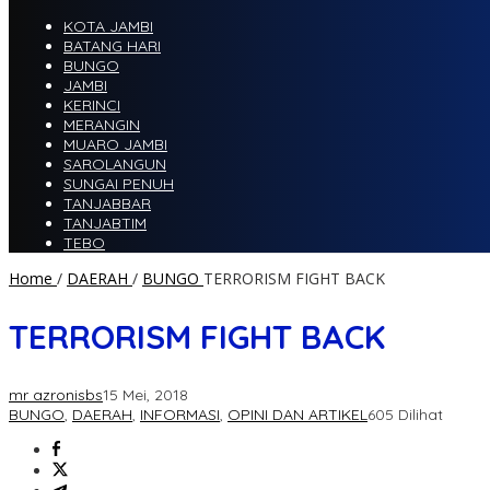
KOTA JAMBI
BATANG HARI
BUNGO
JAMBI
KERINCI
MERANGIN
MUARO JAMBI
SAROLANGUN
SUNGAI PENUH
TANJABBAR
TANJABTIM
TEBO
Home
/
DAERAH
/
BUNGO
TERRORISM FIGHT BACK
TERRORISM FIGHT BACK
mr azronisbs
15 Mei, 2018
BUNGO
,
DAERAH
,
INFORMASI
,
OPINI DAN ARTIKEL
605 Dilihat