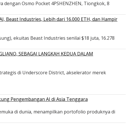
nya dengan Osmo Pocket 4PSHENZHEN, Tiongkok, 8
 Beast Industries, Lebih dari 16.000 ETH, dan Hampir
ng), ekuitas Beast Industries senilai $18 juta, 16.278
GLIANO, SEBAGAI LANGKAH KEDUA DALAM
ategis di Underscore District, akselerator merek
ukung Pengembangan AI di Asia Tenggara
emuka di dunia, menampilkan portofolio produknya di