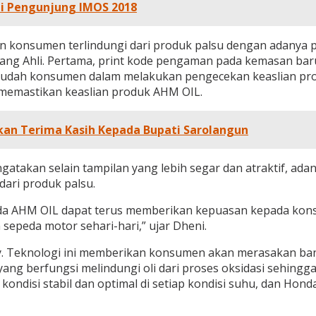
gi Pengunjung IMOS 2018
 konsumen terlindungi dari produk palsu dengan adanya
 yang Ahli. Pertama, print kode pengaman pada kemasan bar
mudah konsumen dalam melakukan pengecekan keaslian pro
 memastikan keaslian produk AHM OIL.
an Terima Kasih Kepada Bupati Sarolangun
gatakan selain tampilan yang lebih segar dan atraktif, a
ari produk palsu.
pada AHM OIL dapat terus memberikan kepuasan kepada kon
peda motor sehari-hari,” ujar Dheni.
y. Teknologi ini memberikan konsumen akan merasakan ba
ang berfungsi melindungi oli dari proses oksidasi sehingg
ndisi stabil dan optimal di setiap kondisi suhu, dan Hond