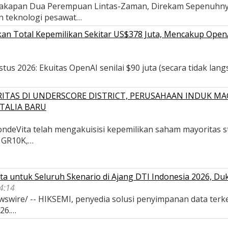
ercakapan Dua Perempuan Lintas-Zaman, Direkam Sepenuh
in teknologi pesawat…
n Total Kepemilikan Sekitar US$378 Juta, Mencakup OpenAI,
s 2026: Ekuitas OpenAI senilai $90 juta (secara tidak langsu
ITAS DI UNDERSCORE DISTRICT, PERUSAHAAN INDUK MA
TALIA BARU
deVita telah mengakuisisi kepemilikan saham mayoritas str
, GR10K,…
a untuk Seluruh Skenario di Ajang DTI Indonesia 2026, D
04:14
wswire/ -- HIKSEMI, penyedia solusi penyimpanan data terk
026.…