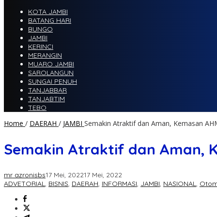
KOTA JAMBI
BATANG HARI
BUNGO
JAMBI
KERINCI
MERANGIN
MUARO JAMBI
SAROLANGUN
SUNGAI PENUH
TANJABBAR
TANJABTIM
TEBO
Home
/
DAERAH
/
JAMBI
Semakin Atraktif dan Aman, Kemasan AH
Semakin Atraktif dan Aman, 
mr azronisbs
17 Mei, 2022
17 Mei, 2022
ADVETORIAL
,
BISNIS
,
DAERAH
,
INFORMASI
,
JAMBI
,
NASIONAL
,
Otom