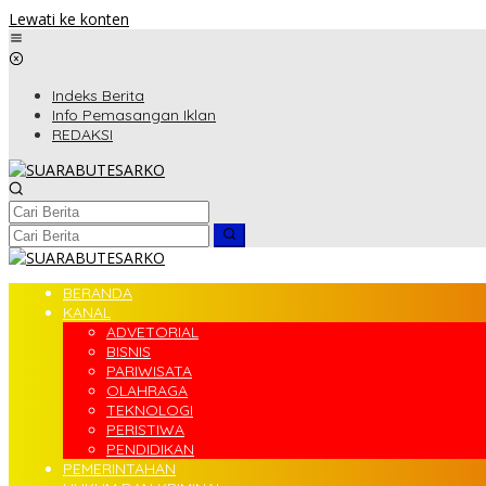
Lewati ke konten
Indeks Berita
Info Pemasangan Iklan
REDAKSI
BERANDA
KANAL
ADVETORIAL
BISNIS
PARIWISATA
OLAHRAGA
TEKNOLOGI
PERISTIWA
PENDIDIKAN
PEMERINTAHAN