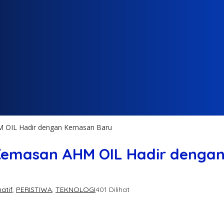
M OIL Hadir dengan Kemasan Baru
Kemasan AHM OIL Hadir denga
atif
,
PERISTIWA
,
TEKNOLOGI
401 Dilihat