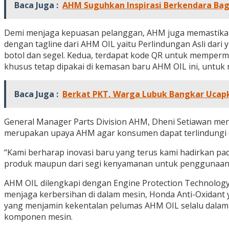
Baca Juga :
AHM Suguhkan Inspirasi Berkendara Ba
Demi menjaga kepuasan pelanggan, AHM juga memastikan
dengan tagline dari AHM OIL yaitu Perlindungan Asli dari
botol dan segel. Kedua, terdapat kode QR untuk memper
khusus tetap dipakai di kemasan baru AHM OIL ini, untuk
Baca Juga :
Berkat PKT, Warga Lubuk Bangkar Ucapk
General Manager Parts Division AHM, Dheni Setiawan men
merupakan upaya AHM agar konsumen dapat terlindungi d
“Kami berharap inovasi baru yang terus kami hadirkan 
produk maupun dari segi kenyamanan untuk penggunaan se
AHM OIL dilengkapi dengan Engine Protection Technolog
menjaga kerbersihan di dalam mesin, Honda Anti-Oxidant y
yang menjamin kekentalan pelumas AHM OIL selalu dalam ko
komponen mesin.