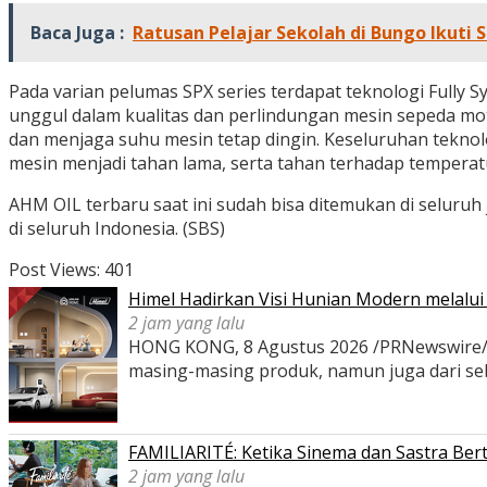
Baca Juga :
Ratusan Pelajar Sekolah di Bungo Ikuti S
Pada varian pelumas SPX series terdapat teknologi Fully 
unggul dalam kualitas dan perlindungan mesin sepeda mot
dan menjaga suhu mesin tetap dingin. Keseluruhan tekno
mesin menjadi tahan lama, serta tahan terhadap temperatu
AHM OIL terbaru saat ini sudah bisa ditemukan di seluruh
di seluruh Indonesia. (SBS)
Post Views:
401
Himel Hadirkan Visi Hunian Modern melal
2 jam yang lalu
HONG KONG, 8 Agustus 2026 /PRNewswire/ -- 
masing-masing produk, namun juga dari s
FAMILIARITÉ: Ketika Sinema dan Sastra Ber
2 jam yang lalu