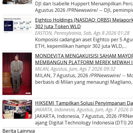
DJI dan Isabelle Huppert Menampilkan P
Agustus 2026 /PRNewswire/ -- DJI, pemimp
Eightco Holdings (NASDAQ: ORBS) Melaporka
302 Juta Token WLD
EASTON, Pennsylvania, Sab, Ags 8 2026 01:28
Komposisi cadangan aset Eightco per 5 Agustu
ETH, kepemilikan hampir 302 juta WLD,…
MONDEVITA MENGAKUISISI SAHAM MAYOR
MEMBANGUN PLATFORM MEREK MEWAH I
MILAN, Agustus, Jum, Ags 7 2026 09:32
MILAN, 7 Agustus, 2026 /PRNewswire/ -- Mon
berbasis di Milan yang menaungi Magliano
HIKSEMI Tampilkan Solusi Penyimpanan Dat
JAKARTA, Indonesia, Agustus, Jum, Ags 7 2026 
JAKARTA, Indonesia, 7 Agustus, 2026 /PRNe
ajang Digital Technology Indonesia (DTI) 2
Berita Lainnya