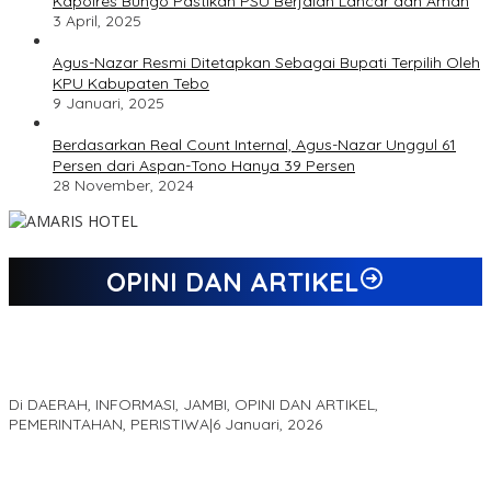
Kapolres Bungo Pastikan PSU Berjalan Lancar dan Aman
3 April, 2025
Agus-Nazar Resmi Ditetapkan Sebagai Bupati Terpilih Oleh
KPU Kabupaten Tebo
9 Januari, 2025
Berdasarkan Real Count Internal, Agus-Nazar Unggul 61
Persen dari Aspan-Tono Hanya 39 Persen
28 November, 2024
OPINI DAN ARTIKEL
Jejak 69 Tahun dan Manifesto Pembaharuan di Era Al Haris –
Sani
Di DAERAH, INFORMASI, JAMBI, OPINI DAN ARTIKEL,
PEMERINTAHAN, PERISTIWA
|
6 Januari, 2026
Kinerja Terukur dan Dampak Nyata: Mengapa Al Haris Disebut
sebagai Salah Satu Gubernur Paling Efektif di Indonesia Tahun