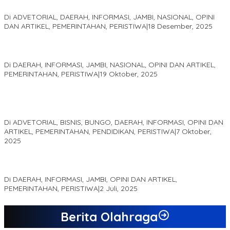
2025
Di ADVETORIAL, DAERAH, INFORMASI, JAMBI, NASIONAL, OPINI
DAN ARTIKEL, PEMERINTAHAN, PERISTIWA
|
18 Desember, 2025
Pelaminan Pengantin dan Baju Adat Melayu Jambi, Refleksi
Akademis Seminar Lembaga Adat Melayu (LAM) Jambi
Di DAERAH, INFORMASI, JAMBI, NASIONAL, OPINI DAN ARTIKEL,
PEMERINTAHAN, PERISTIWA
|
19 Oktober, 2025
Kampus IAK Setih Setio Raih Hibah PKM PMM Melalui
Optimalisasi Produk Unggulan Desa Berbasis Digital di Desa
Suka Jaya
Di ADVETORIAL, BISNIS, BUNGO, DAERAH, INFORMASI, OPINI DAN
ARTIKEL, PEMERINTAHAN, PENDIDIKAN, PERISTIWA
|
7 Oktober,
2025
MEWUJUDKAN KEPARIWISATAAN KAWASAN KOMPLEK CANDI
MUARO JAMBI SEBAGAI SUMBER PERTUMBUHAN EKONOMI BARU
Di DAERAH, INFORMASI, JAMBI, OPINI DAN ARTIKEL,
PEMERINTAHAN, PERISTIWA
|
2 Juli, 2025
Berita Olahraga