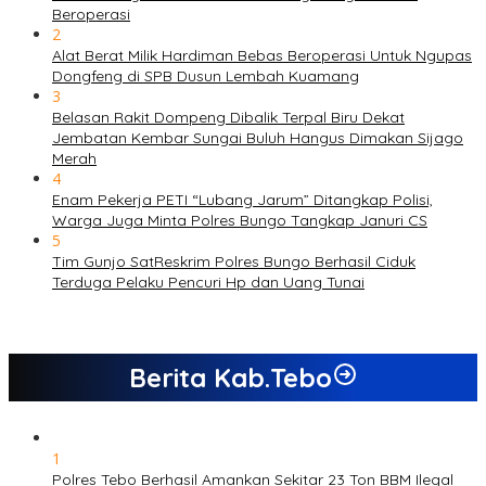
Beroperasi
2
Alat Berat Milik Hardiman Bebas Beroperasi Untuk Ngupas
Dongfeng di SPB Dusun Lembah Kuamang
3
Belasan Rakit Dompeng Dibalik Terpal Biru Dekat
Jembatan Kembar Sungai Buluh Hangus Dimakan Sijago
Merah
4
Enam Pekerja PETI “Lubang Jarum” Ditangkap Polisi,
Warga Juga Minta Polres Bungo Tangkap Januri CS
5
Tim Gunjo SatReskrim Polres Bungo Berhasil Ciduk
Terduga Pelaku Pencuri Hp dan Uang Tunai
Berita Kab.Tebo
1
Polres Tebo Berhasil Amankan Sekitar 23 Ton BBM Ilegal