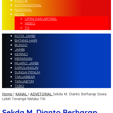
POLITIK
INTERNASIONAL
NASIONAL
MORE
OPINI DAN ARTIKEL
VIDEO
TV
KOTA JAMBI
BATANG HARI
BUNGO
JAMBI
KERINCI
MERANGIN
MUARO JAMBI
SAROLANGUN
SUNGAI PENUH
TANJABBAR
TANJABTIM
TEBO
Home
/
KANAL
/
ADVETORIAL
Sekda M. Dianto Berharap Siswa
Lebih Terampil Melalui TIK
Sekda M. Dianto Berharap