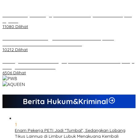
20 Atlet Muaythai Sungaipenuh Akan Ikuti Kejuaraan Pra Porprov
di Jambi
11080 Dilihat
Koordinator PMMD Yogyakarta Seru Kaum Muda, Gesa
Kemandirian Ekonomi dan Inovasi Desa
10212 Dilihat
Dukungan Cabor Terus Mengalir, Zuwanda Semakin Mantap Maju
sebagai Calon Ketua KONI
6506 Dilihat
Berita Hukum&Kriminal
1
Enam Pekerja PETI Jadi “Tumbal”, Sedangkan Lobang
Tikus Lainnya di Limbur Lubuk Mengkuang Kembali