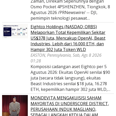
Zaman, Direkam Sepenuhnya dengan
Osmo Pocket 4PSHENZHEN, Tiongkok, 8
Agustus 2026 /PRNewswire/ -- DJI,
pemimpin teknologi pesawat…
Eightco Holdings (NASDAQ: ORBS)
Melaporkan Total Kepemilikan Sekitar
US$378 Juta, Mencakup OpenAI, Beast
Industries, Lebih dari 16.000 ETH, dan
Hampir 302 Juta Token WLD
EASTON, Pennsylvania, Sab, Ags 8 2026
01:28
Komposisi cadangan aset Eightco per 5
Agustus 2026: Ekuitas OpenAI senilai $90
juta (secara tidak langsung), ekuitas
Beast Industries senilai $18 juta, 16.278
ETH, kepemilikan hampir 302 juta WLD,…
MONDEVITA MENGAKUISISI SAHAM
MAYORITAS DI UNDERSCORE DISTRICT,
PERUSAHAAN INDUK MAGLIANO,
SEBAGAI LANGKAH KEDUA DALAM