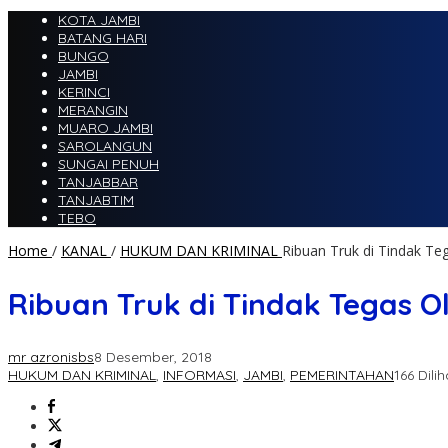
KOTA JAMBI
BATANG HARI
BUNGO
JAMBI
KERINCI
MERANGIN
MUARO JAMBI
SAROLANGUN
SUNGAI PENUH
TANJABBAR
TANJABTIM
TEBO
Home
/
KANAL
/
HUKUM DAN KRIMINAL
Ribuan Truk di Tindak Te
Ribuan Truk di Tindak Tegas O
mr azronisbs
8 Desember, 2018
HUKUM DAN KRIMINAL
,
INFORMASI
,
JAMBI
,
PEMERINTAHAN
166 Dilih