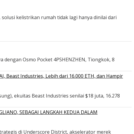
usi kelistrikan rumah tidak lagi hanya dinilai dari
nya dengan Osmo Pocket 4PSHENZHEN, Tiongkok, 8
 Beast Industries, Lebih dari 16.000 ETH, dan Hampir
ng), ekuitas Beast Industries senilai $18 juta, 16.278
GLIANO, SEBAGAI LANGKAH KEDUA DALAM
ategis di Underscore District, akselerator merek