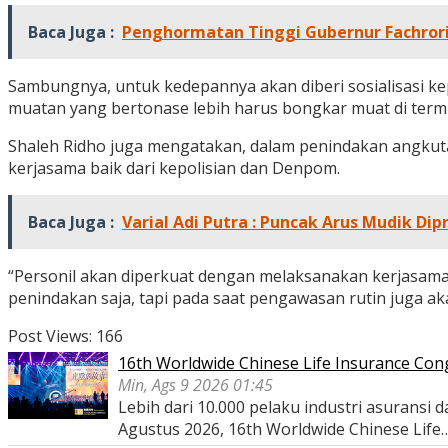
Baca Juga :
Penghormatan Tinggi Gubernur Fachror
Sambungnya, untuk kedepannya akan diberi sosialisasi ke
muatan yang bertonase lebih harus bongkar muat di termi
Shaleh Ridho juga mengatakan, dalam penindakan angkut
kerjasama baik dari kepolisian dan Denpom.
Baca Juga :
Varial Adi Putra : Puncak Arus Mudik Dip
“Personil akan diperkuat dengan melaksanakan kerjasama
penindakan saja, tapi pada saat pengawasan rutin juga aka
Post Views:
166
16th Worldwide Chinese Life Insurance Con
Min, Ags 9 2026 01:45
Lebih dari 10.000 pelaku industri asurans
Agustus 2026, 16th Worldwide Chinese Life