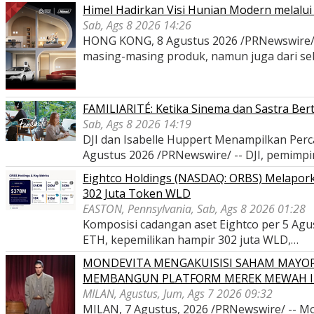
Himel Hadirkan Visi Hunian Modern melal
Sab, Ags 8 2026 14:26
HONG KONG, 8 Agustus 2026 /PRNewswire/ -- 
masing-masing produk, namun juga dari s
FAMILIARITÉ: Ketika Sinema dan Sastra Ber
Sab, Ags 8 2026 14:19
DJI dan Isabelle Huppert Menampilkan P
Agustus 2026 /PRNewswire/ -- DJI, pemimp
Eightco Holdings (NASDAQ: ORBS) Melaporka
302 Juta Token WLD
EASTON, Pennsylvania, Sab, Ags 8 2026 01:28
Komposisi cadangan aset Eightco per 5 Agustu
ETH, kepemilikan hampir 302 juta WLD,…
MONDEVITA MENGAKUISISI SAHAM MAYOR
MEMBANGUN PLATFORM MEREK MEWAH I
MILAN, Agustus, Jum, Ags 7 2026 09:32
MILAN, 7 Agustus, 2026 /PRNewswire/ -- Mon