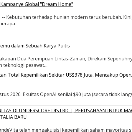
ui Kampanye Global "Dream Home"
Kebutuhan terhadap hunian modern terus berubah. Kini, sol
eberapa…
temu dalam Sebuah Karya Puitis
ercakapan Dua Perempuan Lintas-Zaman, Direkam Sepenuh
in teknologi pesawat…
n Total Kepemilikan Sekitar US$378 Juta, Mencakup OpenAI,
s 2026: Ekuitas OpenAI senilai $90 juta (secara tidak langsu
ITAS DI UNDERSCORE DISTRICT, PERUSAHAAN INDUK MA
TALIA BARU
deVita telah mengakuisisi kepemilikan saham mayoritas str