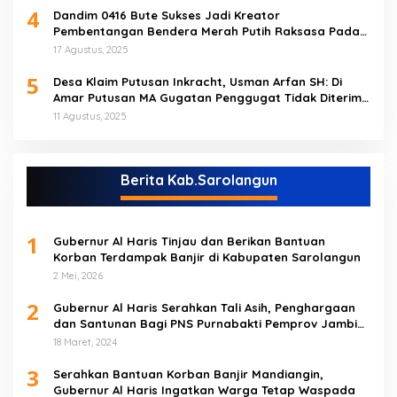
4
Dandim 0416 Bute Sukses Jadi Kreator
Pembentangan Bendera Merah Putih Raksasa Pada
Peringatan HUT RI ke 80 di Tebo
17 Agustus, 2025
5
Desa Klaim Putusan Inkracht, Usman Arfan SH: Di
Amar Putusan MA Gugatan Penggugat Tidak Diterima
(NO)
11 Agustus, 2025
Berita Kab.Sarolangun
1
Gubernur Al Haris Tinjau dan Berikan Bantuan
Korban Terdampak Banjir di Kabupaten Sarolangun
2 Mei, 2026
2
Gubernur Al Haris Serahkan Tali Asih, Penghargaan
dan Santunan Bagi PNS Purnabakti Pemprov Jambi
Yang Berada di Sarolangun
18 Maret, 2024
3
Serahkan Bantuan Korban Banjir Mandiangin,
Gubernur Al Haris Ingatkan Warga Tetap Waspada