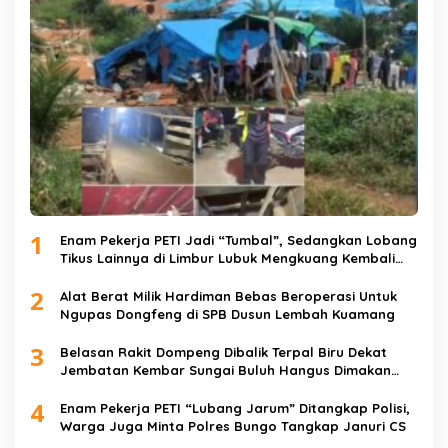
1
Enam Pekerja PETI Jadi “Tumbal”, Sedangkan Lobang
Tikus Lainnya di Limbur Lubuk Mengkuang Kembali
Beroperasi
2
Alat Berat Milik Hardiman Bebas Beroperasi Untuk
Ngupas Dongfeng di SPB Dusun Lembah Kuamang
3
Belasan Rakit Dompeng Dibalik Terpal Biru Dekat
Jembatan Kembar Sungai Buluh Hangus Dimakan
Sijago Merah
4
Enam Pekerja PETI “Lubang Jarum” Ditangkap Polisi,
Warga Juga Minta Polres Bungo Tangkap Januri CS