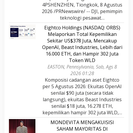
4PSHENZHEN, Tiongkok, 8 Agustus
2026 /PRNewswire/ -- DJI, pemimpin
teknologi pesawat…
Eightco Holdings (NASDAQ: ORBS)
Melaporkan Total Kepemilikan
Sekitar US$378 Juta, Mencakup
OpenAI, Beast Industries, Lebih dari
16.000 ETH, dan Hampir 302 Juta
Token WLD
EASTON, Pennsylvania, Sab, Ags 8
2026 01:28
Komposisi cadangan aset Eightco
per 5 Agustus 2026: Ekuitas OpenAI
senilai $90 juta (secara tidak
langsung), ekuitas Beast Industries
senilai $18 juta, 16.278 ETH,
kepemilikan hampir 302 juta WLD,…
MONDEVITA MENGAKUISISI
SAHAM MAYORITAS DI