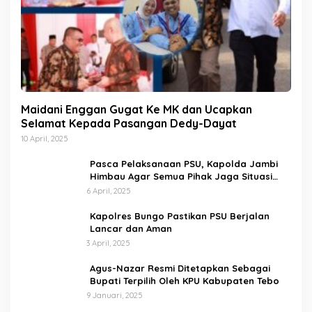
Maidani Enggan Gugat Ke MK dan Ucapkan
Selamat Kepada Pasangan Dedy-Dayat
10 April, 2025
Pasca Pelaksanaan PSU, Kapolda Jambi
Himbau Agar Semua Pihak Jaga Situasi
Kamtibmas
6 April, 2025
Kapolres Bungo Pastikan PSU Berjalan
Lancar dan Aman
3 April, 2025
Agus-Nazar Resmi Ditetapkan Sebagai
Bupati Terpilih Oleh KPU Kabupaten Tebo
9 Januari, 2025