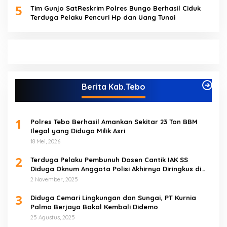
5
Tim Gunjo SatReskrim Polres Bungo Berhasil Ciduk
Terduga Pelaku Pencuri Hp dan Uang Tunai
Berita Kab.Tebo
1
Polres Tebo Berhasil Amankan Sekitar 23 Ton BBM
Ilegal yang Diduga Milik Asri
18 Mei, 2026
2
Terduga Pelaku Pembunuh Dosen Cantik IAK SS
Diduga Oknum Anggota Polisi Akhirnya Diringkus di
Tebo Tengah
2 November, 2025
3
Diduga Cemari Lingkungan dan Sungai, PT Kurnia
Palma Berjaya Bakal Kembali Didemo
25 Agustus, 2025