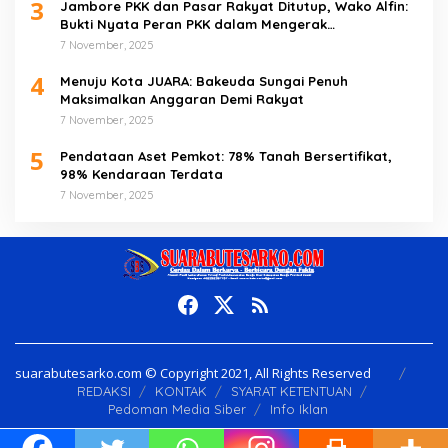
3
Jambore PKK dan Pasar Rakyat Ditutup, Wako Alfin:
Bukti Nyata Peran PKK dalam Mengerak
Perekonomian Masyarakat
7 November, 2025
4
Menuju Kota JUARA: Bakeuda Sungai Penuh
Maksimalkan Anggaran Demi Rakyat
7 November, 2025
5
Pendataan Aset Pemkot: 78% Tanah Bersertifikat,
98% Kendaraan Terdata
7 November, 2025
suarabutesarko.com © Copyright 2021, All Rights Reserved
REDAKSI
KONTAK
SYARAT KETENTUAN
Pedoman Media Siber
Info Iklan