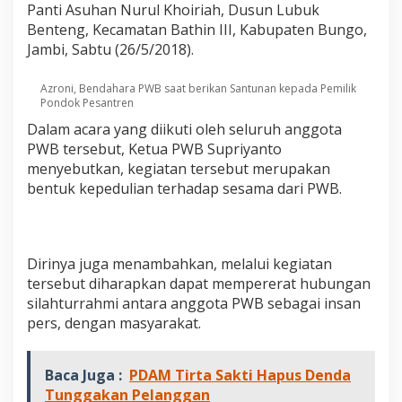
Panti Asuhan Nurul Khoiriah, Dusun Lubuk
Y
a
Benteng, Kecamatan Bathin III, Kabupaten Bungo,
t
Jambi, Sabtu (26/5/2018).
i
m
Azroni, Bendahara PWB saat berikan Santunan kepada Pemilik
P
Pondok Pesantren
i
a
Dalam acara yang diikuti oleh seluruh anggota
t
PWB tersebut, Ketua PWB Supriyanto
u
menyebutkan, kegiatan tersebut merupakan
bentuk kepedulian terhadap sesama dari PWB.
Dirinya juga menambahkan, melalui kegiatan
tersebut diharapkan dapat mempererat hubungan
silahturrahmi antara anggota PWB sebagai insan
pers, dengan masyarakat.
Baca Juga :
PDAM Tirta Sakti Hapus Denda
Tunggakan Pelanggan