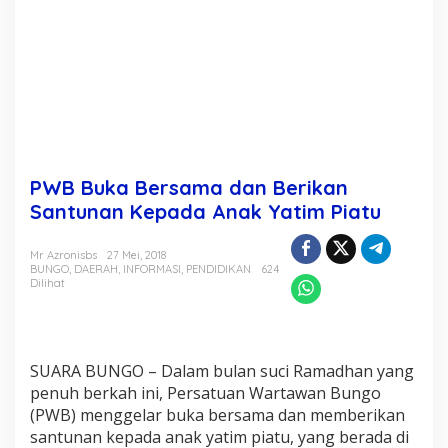
B
e
r
i
k
a
n
S
a
n
PWB Buka Bersama dan Berikan
t
u
Santunan Kepada Anak Yatim Piatu
n
a
Mr Azronisbs
27 Mei, 2018
n
BUNGO
,
DAERAH
,
INFORMASI
,
PENDIDIKAN
624
K
Dilihat
e
p
a
d
a
SUARA BUNGO – Dalam bulan suci Ramadhan yang
A
penuh berkah ini, Persatuan Wartawan Bungo
n
(PWB) menggelar buka bersama dan memberikan
a
santunan kepada anak yatim piatu, yang berada di
k