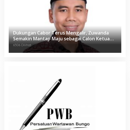
Dukungan Cabor Terus Mengalir, Zuwanda
Semakin Mantap Maju sebagai Calon Ketua
KONI
6506 Dilihat