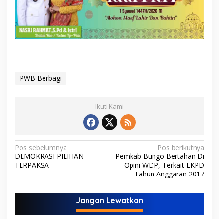
PWB Berbagi
Ikuti Kami
N
Pos sebelumnya
Pos berikutnya
DEMOKRASI PILIHAN
Pemkab Bungo Bertahan Di
a
TERPAKSA
Opini WDP, Terkait LKPD
v
Tahun Anggaran 2017
i
Jangan Lewatkan
g
a