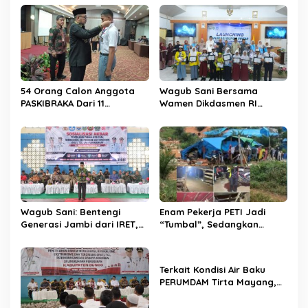
s
i
p
o
s
54 Orang Calon Anggota
Wagub Sani Bersama
PASKIBRAKA Dari 11
Wamen Dikdasmen RI
Kabupaten Kota Se Provinsi
Luncurkan Aplikasi Bungo
Jambi Jalani Pemusatan
Pintar, Dorong
Dan Pelatihan
Transformasi Digital
Pendidikan di Jambi
Wagub Sani: Bentengi
Enam Pekerja PETI Jadi
Generasi Jambi dari IRET,
“Tumbal”, Sedangkan
TCC, dan Perundungan
Lobang Tikus Lainnya di
Dimulai dari Sekolah
Limbur Lubuk Mengkuang
Kembali Beroperasi
Terkait Kondisi Air Baku
PERUMDAM Tirta Mayang,
Ini Jawaban Dirut
PERUMDAM