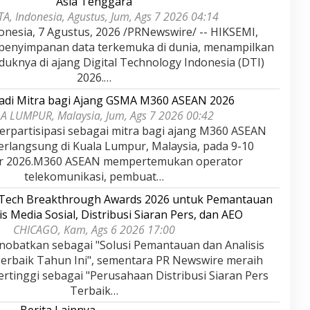
Asia Tenggara
A, Indonesia, Agustus, Jum, Ags 7 2026 04:14
onesia, 7 Agustus, 2026 /PRNewswire/ -- HIKSEMI,
 penyimpanan data terkemuka di dunia, menampilkan
duknya di ajang Digital Technology Indonesia (DTI)
2026.…
adi Mitra bagi Ajang GSMA M360 ASEAN 2026
A LUMPUR, Malaysia, Jum, Ags 7 2026 00:42
rpartisipasi sebagai mitra bagi ajang M360 ASEAN
erlangsung di Kuala Lumpur, Malaysia, pada 9-10
r 2026.M360 ASEAN mempertemukan operator
telekomunikasi, pembuat…
rTech Breakthrough Awards 2026 untuk Pemantauan
is Media Sosial, Distribusi Siaran Pers, dan AEO
CHICAGO, Kam, Ags 6 2026 17:00
nobatkan sebagai "Solusi Pemantauan dan Analisis
Terbaik Tahun Ini", sementara PR Newswire meraih
rtinggi sebagai "Perusahaan Distribusi Siaran Pers
Terbaik…
Berita Lainnya