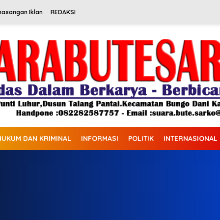
masangan Iklan
REDAKSI
HUKUM DAN KRIMINAL
INFORMASI
POLITIK
INTERNASIONAL