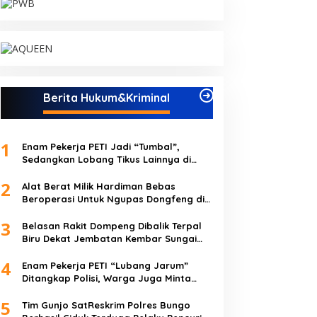
Berita Hukum&Kriminal
1
Enam Pekerja PETI Jadi “Tumbal”,
Sedangkan Lobang Tikus Lainnya di
Limbur Lubuk Mengkuang Kembali
2
Beroperasi
Alat Berat Milik Hardiman Bebas
Beroperasi Untuk Ngupas Dongfeng di
SPB Dusun Lembah Kuamang
3
Belasan Rakit Dompeng Dibalik Terpal
Biru Dekat Jembatan Kembar Sungai
Buluh Hangus Dimakan Sijago Merah
4
Enam Pekerja PETI “Lubang Jarum”
Ditangkap Polisi, Warga Juga Minta
Polres Bungo Tangkap Januri CS
5
Tim Gunjo SatReskrim Polres Bungo