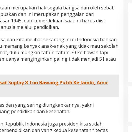
l Haris Disebut
Adat Melayu Jambi, Refleksi
kaan merupakan hak segala bangsa dan oleh sebab
tu Gubernur
Akademis Seminar Lembaga Adat
INFORMASI, JAMBI,
Di DAERAH, INFORMASI, JAMBI, NASIONAL, OPINI
IKEL, PEMERINTAHAN,
DAN ARTIKEL, PEMERINTAHAN, PERISTIWA
|
19
Indonesia Tahun
Melayu (LAM) Jambi
apuskan dan ini merupakan penggalan dari
r, 2025
Oktober, 2025
r 1945, dan kemerdekaan saat ini harus diisi
anusia melalui pendidikan.
 dan kita melihat sekarang ini di Indonesia bahkan
dulu memang banyak anak-anak yang tidak mau sekolah
amat, dulu mungkin tahun-tahun 70 ke bawah tapi
semuanya menginginkan paling tidak menjadi S1 atau
at Suplay 8 Ton Bawang Putih Ke Jambi, Amir
esiden yang sering diungkapkannya, yakni
ng pendidikan dan kesehatan.
n Republik Indonesia juga presiden kita sudah
erpendidikan dan yang kedua kesehatan,” tegas