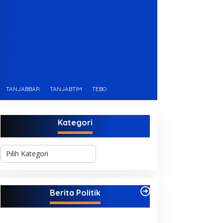
TANJABBAR
TANJABTIM
TEBO
Kategori
K
a
t
e
g
Berita Politik
o
r
i