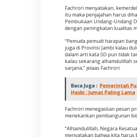
Pembaharuan di Era Al Haris – Sani
Nyata: Mengapa A
U
Fachrori menyatakan, kemerde
sebagai Salah Sa
T
Di DAERAH, INFORMASI, JAMBI, OPINI DAN ARTIKEL,
Di ADVETORIAL, DAERAH, 
PEMERINTAHAN, PERISTIWA
|
6 Januari, 2026
NASIONAL, OPINI DAN ART
Paling Efektif di 
itu maka penjajahan harus dih
K
PERISTIWA
|
18 Desembe
e
2025
Pembukaan Undang-Undang Dasa
m
dengan peningkatan kualitas m
e
r
“Pemuda pemudi harapan bangsa
d
juga di Provinsi Jambi kalau 
e
k
dalam arti kata SD pun tidak t
a
kalau sekarang alhamdulillah 
a
sarjana,” jelaas Fachrori.
n
R
e
Baca Juga :
Pemerintah Pus
p
u
Hasbi : Jumat Paling Lama
b
l
i
Fachrori menegaskan pesan pr
k
menekankan pembangunan bida
I
n
“Alhamdulillah, Negara Kesatua
d
menyatakan bahwa kita harus b
o