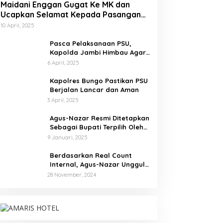
Maidani Enggan Gugat Ke MK dan
Ucapkan Selamat Kepada Pasangan
Dedy-Dayat
10 April, 2025
Pasca Pelaksanaan PSU,
Kapolda Jambi Himbau Agar
Semua Pihak Jaga Situasi
6 April, 2025
Kamtibmas
Kapolres Bungo Pastikan PSU
Berjalan Lancar dan Aman
3 April, 2025
Agus-Nazar Resmi Ditetapkan
Sebagai Bupati Terpilih Oleh
KPU Kabupaten Tebo
9 Januari, 2025
Berdasarkan Real Count
Internal, Agus-Nazar Unggul
61 Persen dari Aspan-Tono
28 November, 2024
Hanya 39 Persen