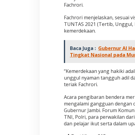
n
Fachrori.
e
s
Fachrori menjelaskan, sesuai v
i
TUNTAS 2021 (Tertib, Unggul, 
a
kemerdekaan.
k
e
-
7
Baca Juga :
Gubernur Al Ha
3
Tingkat Nasional pada Mu
“Kemerdekaan yang hakiki ada
unggul nyaman tangguh adil dan
teriak Fachrori.
Acara pengibaran bendera mer
mengalami gangguan dengan cu
Gubernur Jambi. Forum Komunik
TNI, Polri, para perwakilan da
dan pelajar ikut serta dalam u