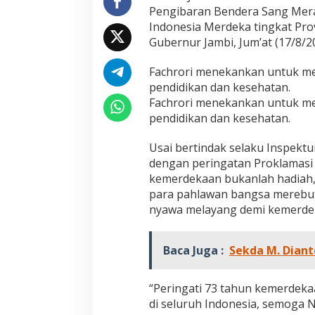
,
Pengibaran Bendera Sang Mera
H
Indonesia Merdeka tingkat Pro
.
Gubernur Jambi, Jum’at (17/8/2
F
a
c
Fachrori menekankan untuk m
h
pendidikan dan kesehatan.
r
Fachrori menekankan untuk m
o
pendidikan dan kesehatan.
r
i
P
Usai bertindak selaku Inspekt
i
dengan peringatan Proklamasi
m
kemerdekaan bukanlah hadiah,
p
para pahlawan bangsa merebut
i
nyawa melayang demi kemerdek
n
U
p
a
Baca Juga :
Sekda M. Dian
c
a
r
“Peringati 73 tahun kemerdek
a
di seluruh Indonesia, semoga N
Jejak 69 Tahun dan Manifesto
Kinerja Terukur 
H