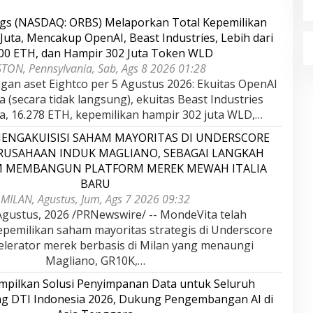
ngs (NASDAQ: ORBS) Melaporkan Total Kepemilikan
Juta, Mencakup OpenAI, Beast Industries, Lebih dari
000 ETH, dan Hampir 302 Juta Token WLD
TON, Pennsylvania, Sab, Ags 8 2026 01:28
gan aset Eightco per 5 Agustus 2026: Ekuitas OpenAI
ta (secara tidak langsung), ekuitas Beast Industries
uta, 16.278 ETH, kepemilikan hampir 302 juta WLD,…
ENGAKUISISI SAHAM MAYORITAS DI UNDERSCORE
ERUSAHAAN INDUK MAGLIANO, SEBAGAI LANGKAH
M MEMBANGUN PLATFORM MEREK MEWAH ITALIA
BARU
MILAN, Agustus, Jum, Ags 7 2026 09:32
gustus, 2026 /PRNewswire/ -- MondeVita telah
epemilikan saham mayoritas strategis di Underscore
kselerator merek berbasis di Milan yang menaungi
Magliano, GR10K,…
pilkan Solusi Penyimpanan Data untuk Seluruh
ang DTI Indonesia 2026, Dukung Pengembangan AI di