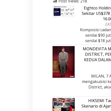
Post Views:
218
Eightco Holdi
Sekitar US$378 
16.
EAS
Komposisi cadan
senilai $90 ju
senilai $18 j
MONDEVITA M
DISTRICT, P
KEDUA DALA
MILAN, 7 A
mengakuisisi k
District, a
HIKSEMI Tam
Skenario di Aj