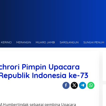
KERINCI
MERANGIN
MUARO JAMBI
SAROLANGUN
SUNGAI PENUH
achrori Pimpin Upacara
epublik Indonesia ke-73
 M.Humbertindak sebagai pembina Upacara