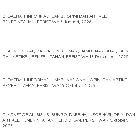
Jejak 69 Tahun dan Manifesto Pembaharuan di Era Al Haris –
Sani
Di DAERAH, INFORMASI, JAMBI, OPINI DAN ARTIKEL,
PEMERINTAHAN, PERISTIWA
|
6 Januari, 2026
Kinerja Terukur dan Dampak Nyata: Mengapa Al Haris Disebut
sebagai Salah Satu Gubernur Paling Efektif di Indonesia Tahun
2025
Di ADVETORIAL, DAERAH, INFORMASI, JAMBI, NASIONAL, OPINI
DAN ARTIKEL, PEMERINTAHAN, PERISTIWA
|
18 Desember, 2025
Pelaminan Pengantin dan Baju Adat Melayu Jambi, Refleksi
Akademis Seminar Lembaga Adat Melayu (LAM) Jambi
Di DAERAH, INFORMASI, JAMBI, NASIONAL, OPINI DAN ARTIKEL,
PEMERINTAHAN, PERISTIWA
|
19 Oktober, 2025
Kampus IAK Setih Setio Raih Hibah PKM PMM Melalui
Optimalisasi Produk Unggulan Desa Berbasis Digital di Desa
Suka Jaya
Di ADVETORIAL, BISNIS, BUNGO, DAERAH, INFORMASI, OPINI DAN
ARTIKEL, PEMERINTAHAN, PENDIDIKAN, PERISTIWA
|
7 Oktober,
2025
MEWUJUDKAN KEPARIWISATAAN KAWASAN KOMPLEK CANDI