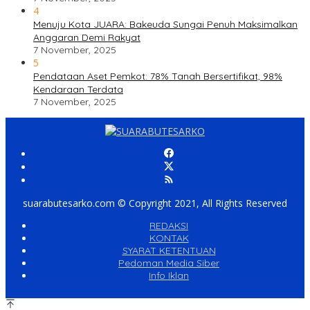
4
Menuju Kota JUARA: Bakeuda Sungai Penuh Maksimalkan
Anggaran Demi Rakyat
7 November, 2025
5
Pendataan Aset Pemkot: 78% Tanah Bersertifikat, 98%
Kendaraan Terdata
7 November, 2025
suarabutesarko.com © Copyright 2021, All Rights Reserved
REDAKSI
KONTAK
SYARAT KETENTUAN
Pedoman Media Siber
Info Iklan