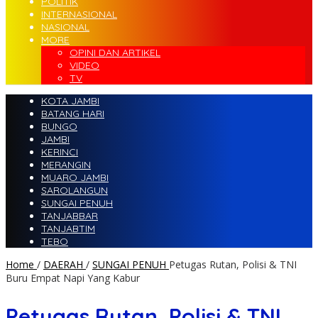
POLITIK
INTERNASIONAL
NASIONAL
MORE
OPINI DAN ARTIKEL
VIDEO
TV
KOTA JAMBI
BATANG HARI
BUNGO
JAMBI
KERINCI
MERANGIN
MUARO JAMBI
SAROLANGUN
SUNGAI PENUH
TANJABBAR
TANJABTIM
TEBO
Home
/
DAERAH
/
SUNGAI PENUH
Petugas Rutan, Polisi & TNI
Buru Empat Napi Yang Kabur
Petugas Rutan, Polisi & TNI