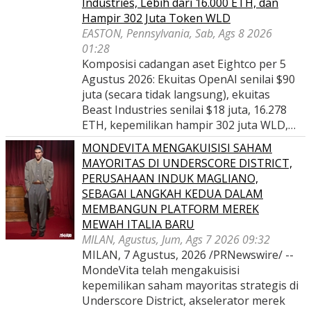
Industries, Lebih dari 16.000 ETH, dan
Hampir 302 Juta Token WLD
EASTON, Pennsylvania, Sab, Ags 8 2026
01:28
Komposisi cadangan aset Eightco per 5
Agustus 2026: Ekuitas OpenAI senilai $90
juta (secara tidak langsung), ekuitas
Beast Industries senilai $18 juta, 16.278
ETH, kepemilikan hampir 302 juta WLD,…
MONDEVITA MENGAKUISISI SAHAM
MAYORITAS DI UNDERSCORE DISTRICT,
PERUSAHAAN INDUK MAGLIANO,
SEBAGAI LANGKAH KEDUA DALAM
MEMBANGUN PLATFORM MEREK
MEWAH ITALIA BARU
MILAN, Agustus, Jum, Ags 7 2026 09:32
MILAN, 7 Agustus, 2026 /PRNewswire/ --
MondeVita telah mengakuisisi
kepemilikan saham mayoritas strategis di
Underscore District, akselerator merek