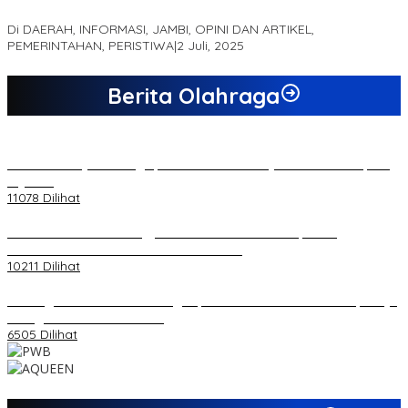
MUARO JAMBI SEBAGAI SUMBER PERTUMBUHAN EKONOMI BARU
Di DAERAH, INFORMASI, JAMBI, OPINI DAN ARTIKEL,
PEMERINTAHAN, PERISTIWA
|
2 Juli, 2025
Berita Olahraga
20 Atlet Muaythai Sungaipenuh Akan Ikuti Kejuaraan Pra Porprov
di Jambi
11078 Dilihat
Koordinator PMMD Yogyakarta Seru Kaum Muda, Gesa
Kemandirian Ekonomi dan Inovasi Desa
10211 Dilihat
Dukungan Cabor Terus Mengalir, Zuwanda Semakin Mantap Maju
sebagai Calon Ketua KONI
6505 Dilihat