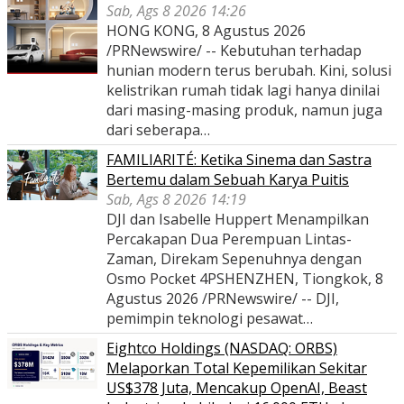
Sab, Ags 8 2026 14:26
HONG KONG, 8 Agustus 2026
/PRNewswire/ -- Kebutuhan terhadap
hunian modern terus berubah. Kini, solusi
kelistrikan rumah tidak lagi hanya dinilai
dari masing-masing produk, namun juga
dari seberapa…
FAMILIARITÉ: Ketika Sinema dan Sastra
Bertemu dalam Sebuah Karya Puitis
Sab, Ags 8 2026 14:19
DJI dan Isabelle Huppert Menampilkan
Percakapan Dua Perempuan Lintas-
Zaman, Direkam Sepenuhnya dengan
Osmo Pocket 4PSHENZHEN, Tiongkok, 8
Agustus 2026 /PRNewswire/ -- DJI,
pemimpin teknologi pesawat…
Eightco Holdings (NASDAQ: ORBS)
Melaporkan Total Kepemilikan Sekitar
US$378 Juta, Mencakup OpenAI, Beast