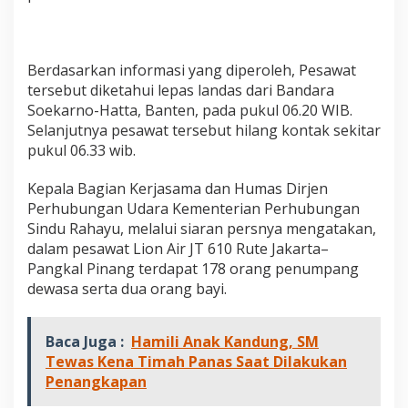
9
R
u
t
Berdasarkan informasi yang diperoleh, Pesawat
e
tersebut diketahui lepas landas dari Bandara
J
a
Soekarno-Hatta, Banten, pada pukul 06.20 WIB.
k
Selanjutnya pesawat tersebut hilang kontak sekitar
a
pukul 06.33 wib.
r
t
Kepala Bagian Kerjasama dan Humas Dirjen
a
–
Perhubungan Udara Kementerian Perhubungan
P
Sindu Rahayu, melalui siaran persnya mengatakan,
a
dalam pesawat Lion Air JT 610 Rute Jakarta–
n
Pangkal Pinang terdapat 178 orang penumpang
g
k
dewasa serta dua orang bayi.
a
l
P
Baca Juga :
Hamili Anak Kandung, SM
i
Tewas Kena Timah Panas Saat Dilakukan
n
Penangkapan
a
n