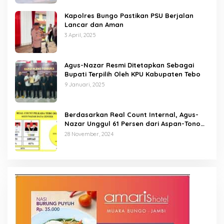
Kapolres Bungo Pastikan PSU Berjalan
Lancar dan Aman
3 April, 2025
Agus-Nazar Resmi Ditetapkan Sebagai
Bupati Terpilih Oleh KPU Kabupaten Tebo
9 Januari, 2025
Berdasarkan Real Count Internal, Agus-
Nazar Unggul 61 Persen dari Aspan-Tono
Hanya 39 Persen
28 November, 2024