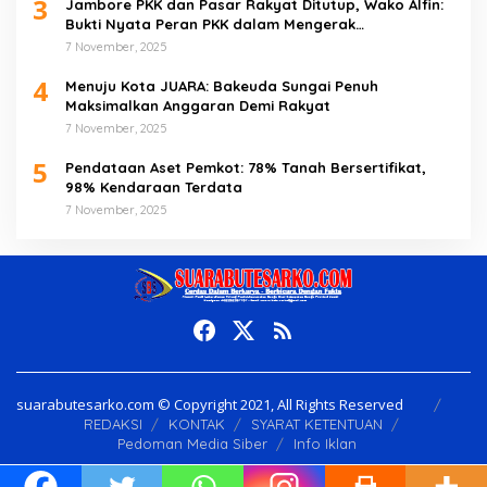
3
Jambore PKK dan Pasar Rakyat Ditutup, Wako Alfin:
Bukti Nyata Peran PKK dalam Mengerak
Perekonomian Masyarakat
7 November, 2025
4
Menuju Kota JUARA: Bakeuda Sungai Penuh
Maksimalkan Anggaran Demi Rakyat
7 November, 2025
5
Pendataan Aset Pemkot: 78% Tanah Bersertifikat,
98% Kendaraan Terdata
7 November, 2025
suarabutesarko.com © Copyright 2021, All Rights Reserved
REDAKSI
KONTAK
SYARAT KETENTUAN
Pedoman Media Siber
Info Iklan