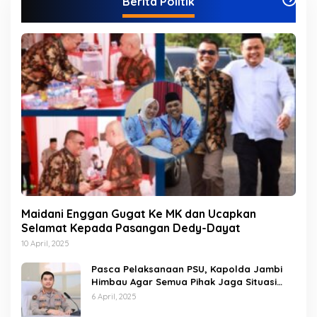
Berita Politik
o
r
i
Maidani Enggan Gugat Ke MK dan Ucapkan
Selamat Kepada Pasangan Dedy-Dayat
10 April, 2025
Pasca Pelaksanaan PSU, Kapolda Jambi
Himbau Agar Semua Pihak Jaga Situasi
Kamtibmas
6 April, 2025