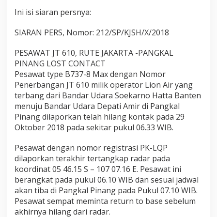
g
Ini isi siaran persnya:
J
a
t
SIARAN PERS, Nomor: 212/SP/KJSH/X/2018
u
h
PESAWAT JT 610, RUTE JAKARTA -PANGKAL
K
PINANG LOST CONTACT
e
Pesawat type B737-8 Max dengan Nomor
L
a
Penerbangan JT 610 milik operator Lion Air yang
u
terbang dari Bandar Udara Soekarno Hatta Banten
t
menuju Bandar Udara Depati Amir di Pangkal
D
Pinang dilaporkan telah hilang kontak pada 29
a
Oktober 2018 pada sekitar pukul 06.33 WIB.
n
S
u
Pesawat dengan nomor registrasi PK-LQP
d
dilaporkan terakhir tertangkap radar pada
a
koordinat 05 46.15 S – 107 07.16 E. Pesawat ini
h
berangkat pada pukul 06.10 WIB dan sesuai jadwal
D
i
akan tiba di Pangkal Pinang pada Pukul 07.10 WIB.
t
Pesawat sempat meminta return to base sebelum
e
akhirnya hilang dari radar.
m