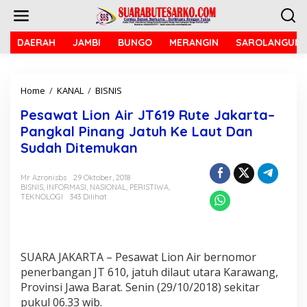
L
e
w
a
DAERAH
JAMBI
BUNGO
MERANGIN
SAROLANGUN
t
i
k
Home
/
KANAL
/
BISNIS
P
e
e
k
Pesawat Lion Air JT619 Rute Jakarta–
s
o
a
n
Pangkal Pinang Jatuh Ke Laut Dan
w
t
Sudah Ditemukan
a
e
t
n
L
Mr Azronisbs
29 Oktober, 2018
BISNIS
,
INFORMASI
,
NASIONAL
,
PERISTIWA
,
i
TEKNOLOGI
343 Dilihat
o
n
A
i
r
SUARA JAKARTA – Pesawat Lion Air bernomor
J
penerbangan JT 610, jatuh dilaut utara Karawang,
T
Provinsi Jawa Barat. Senin (29/10/2018) sekitar
6
1
pukul 06.33 wib.