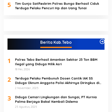
5
Tim Gunjo SatReskrim Polres Bungo Berhasil Ciduk
Terduga Pelaku Pencuri Hp dan Uang Tunai
Berita Kab.Tebo
1
Polres Tebo Berhasil Amankan Sekitar 23 Ton BBM
Ilegal yang Diduga Milik Asri
18 Mei, 2026
2
Terduga Pelaku Pembunuh Dosen Cantik IAK SS
Diduga Oknum Anggota Polisi Akhirnya Diringkus di
Tebo Tengah
2 November, 2025
3
Diduga Cemari Lingkungan dan Sungai, PT Kurnia
Palma Berjaya Bakal Kembali Didemo
25 Agustus, 2025