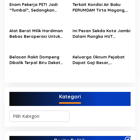
s
Enam Pekerja PETI Jadi
Terkait Kondisi Air Baku
i
“Tumbal”, Sedangkan
PERUMDAM Tirta Mayang,
p
Lobang Tikus Lainnya di
Ini Jawaban Dirut
Limbur Lubuk Mengkuang
PERUMDAM
o
Kembali Beroperasi
Alat Berat Milik Hardiman
Ini Pesan Sekda Kota Jambi
s
Bebas Beroperasi Untuk
Dalam Rangka HUT
Ngupas Dongfeng di SPB
PERUMDAM Kota Jambi Ke-
Dusun Lembah Kuamang
52
Belasan Rakit Dompeng
Keluarga Oknum Pejabat
Dibalik Terpal Biru Dekat
Dapat Gaji Besar,
Jembatan Kembar Sungai
Beberapa PPPK Paruh
Buluh Hangus Dimakan
Waktu di Bappeda Merasa
Sijago Merah
di Anak Tirikan
Kategori
K
a
t
e
g