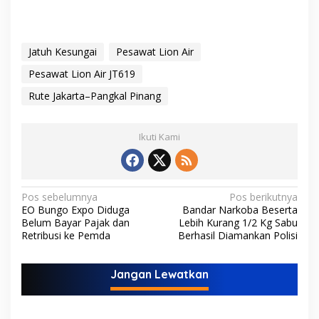
Jatuh Kesungai
Pesawat Lion Air
Pesawat Lion Air JT619
Rute Jakarta–Pangkal Pinang
Ikuti Kami
N
Pos sebelumnya
Pos berikutnya
EO Bungo Expo Diduga
Bandar Narkoba Beserta
a
Belum Bayar Pajak dan
Lebih Kurang 1/2 Kg Sabu
v
Retribusi ke Pemda
Berhasil Diamankan Polisi
i
Jangan Lewatkan
g
a