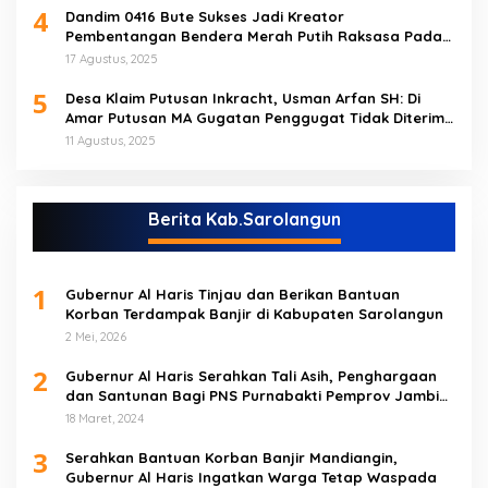
4
Dandim 0416 Bute Sukses Jadi Kreator
Pembentangan Bendera Merah Putih Raksasa Pada
Peringatan HUT RI ke 80 di Tebo
17 Agustus, 2025
5
Desa Klaim Putusan Inkracht, Usman Arfan SH: Di
Amar Putusan MA Gugatan Penggugat Tidak Diterima
(NO)
11 Agustus, 2025
Berita Kab.Sarolangun
1
Gubernur Al Haris Tinjau dan Berikan Bantuan
Korban Terdampak Banjir di Kabupaten Sarolangun
2 Mei, 2026
2
Gubernur Al Haris Serahkan Tali Asih, Penghargaan
dan Santunan Bagi PNS Purnabakti Pemprov Jambi
Yang Berada di Sarolangun
18 Maret, 2024
3
Serahkan Bantuan Korban Banjir Mandiangin,
Gubernur Al Haris Ingatkan Warga Tetap Waspada