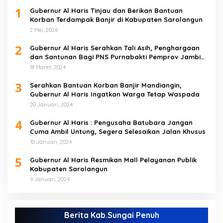
1
Gubernur Al Haris Tinjau dan Berikan Bantuan
Korban Terdampak Banjir di Kabupaten Sarolangun
2 Mei, 2026
2
Gubernur Al Haris Serahkan Tali Asih, Penghargaan
dan Santunan Bagi PNS Purnabakti Pemprov Jambi
Yang Berada di Sarolangun
18 Maret, 2024
3
Serahkan Bantuan Korban Banjir Mandiangin,
Gubernur Al Haris Ingatkan Warga Tetap Waspada
20 Januari, 2024
4
Gubernur Al Haris : Pengusaha Batubara Jangan
Cuma Ambil Untung, Segera Selesaikan Jalan Khusus
10 Januari, 2024
5
Gubernur Al Haris Resmikan Mall Pelayanan Publik
Kabupaten Sarolangun
9 Januari, 2024
Berita Kab.Sungai Penuh