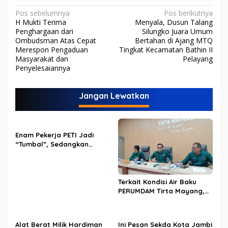
N
Pos sebelumnya
Pos berikutnya
H Mukti Terima
Menyala, Dusun Talang
a
Penghargaan dari
Silungko Juara Umum
v
Ombudsman Atas Cepat
Bertahan di Ajang MTQ
Merespon Pengaduan
Tingkat Kecamatan Bathin II
i
Masyarakat dan
Pelayang
Penyelesaiannya
g
a
Jangan Lewatkan
s
i
p
Enam Pekerja PETI Jadi
o
“Tumbal”, Sedangkan
Lobang Tikus Lainnya di
s
Limbur Lubuk Mengkuang
Kembali Beroperasi
Terkait Kondisi Air Baku
PERUMDAM Tirta Mayang,
Ini Jawaban Dirut
PERUMDAM
Alat Berat Milik Hardiman
Ini Pesan Sekda Kota Jambi