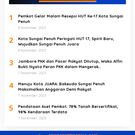
1
Pemkot Gelar Malam Resepsi HUT Ke-17 Kota Sungai
Penuh
8 November, 2025
2
Kota Sungai Penuh Peringati HUT 17, Spirit Baru,
Wujudkan Sungai Penuh Juara
8 November, 2025
3
Jambore PKK dan Pasar Rakyat Ditutup, Wako Alfin:
Bukti Nyata Peran PKK dalam Mengerak
Perekonomian Masyarakat
7 November, 2025
4
Menuju Kota JUARA: Bakeuda Sungai Penuh
Maksimalkan Anggaran Demi Rakyat
7 November, 2025
5
Pendataan Aset Pemkot: 78% Tanah Bersertifikat,
98% Kendaraan Terdata
7 November, 2025