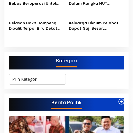
Bebas Beroperasi Untuk
Dalam Rangka HUT
Ngupas Dongfeng di SPB
PERUMDAM Kota Jambi Ke-
Dusun Lembah Kuamang
52
Belasan Rakit Dompeng
Keluarga Oknum Pejabat
Dibalik Terpal Biru Dekat
Dapat Gaji Besar,
Jembatan Kembar Sungai
Beberapa PPPK Paruh
Buluh Hangus Dimakan
Waktu di Bappeda Merasa
Sijago Merah
di Anak Tirikan
Kategori
K
a
t
e
g
Berita Politik
o
r
i