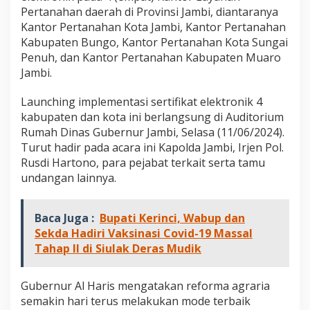
n
Pertanahan daerah di Provinsi Jambi, diantaranya
c
Kantor Pertanahan Kota Jambi, Kantor Pertanahan
h
Kabupaten Bungo, Kantor Pertanahan Kota Sungai
i
n
Penuh, dan Kantor Pertanahan Kabupaten Muaro
g
Jambi.
I
m
Launching implementasi sertifikat elektronik 4
p
kabupaten dan kota ini berlangsung di Auditorium
l
e
Rumah Dinas Gubernur Jambi, Selasa (11/06/2024).
m
Turut hadir pada acara ini Kapolda Jambi, Irjen Pol.
e
Rusdi Hartono, para pejabat terkait serta tamu
n
undangan lainnya.
t
a
s
Baca Juga :
Bupati Kerinci, Wabup dan
i
S
Sekda Hadiri Vaksinasi Covid-19 Massal
e
Tahap II di Siulak Deras Mudik
r
t
i
Gubernur Al Haris mengatakan reforma agraria
f
semakin hari terus melakukan mode terbaik
i