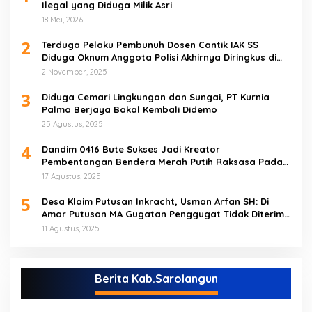
Ilegal yang Diduga Milik Asri
18 Mei, 2026
2
Terduga Pelaku Pembunuh Dosen Cantik IAK SS
Diduga Oknum Anggota Polisi Akhirnya Diringkus di
Tebo Tengah
2 November, 2025
3
Diduga Cemari Lingkungan dan Sungai, PT Kurnia
Palma Berjaya Bakal Kembali Didemo
25 Agustus, 2025
4
Dandim 0416 Bute Sukses Jadi Kreator
Pembentangan Bendera Merah Putih Raksasa Pada
Peringatan HUT RI ke 80 di Tebo
17 Agustus, 2025
5
Desa Klaim Putusan Inkracht, Usman Arfan SH: Di
Amar Putusan MA Gugatan Penggugat Tidak Diterima
(NO)
11 Agustus, 2025
Berita Kab.Sarolangun