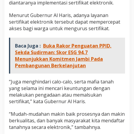
diantaranya implementasi sertifikat elektronik.
k
a
t
Menurut Gubernur Al Haris, adanya layanan
E
sertifikat elektronik tersebut dapat mempercepat
l
akses bagi warga untuk mengurus sertifikat.
e
k
t
Baca Juga :
Buka Rakor Penguatan PPID,
r
o
Sekda Sudirman: Skor ESG 94,7
n
Menunjukkan Komitmen Jambi Pada
i
Pembangunan Berkelanjutan
k
p
a
“Juga menghindari calo-calo, serta mafia tanah
d
yang selama ini mencari keuntungan dengan
a
melakukan pengadaan atau memalsukan
4
K
sertifikat,” kata Gubernur Al Haris.
a
n
“Mudah-mudahan makin baik prosesnya dan makin
t
berkualitas, dan banyak masyarakat kita mendaftar
o
tanahnya secara elektronik,” tambahnya.
r
L