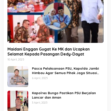
Maidani Enggan Gugat Ke MK dan Ucapkan
Selamat Kepada Pasangan Dedy-Dayat
10 April, 2025
Pasca Pelaksanaan PSU, Kapolda Jambi
Himbau Agar Semua Pihak Jaga Situasi
Kamtibmas
6 April, 2025
Kapolres Bungo Pastikan PSU Berjalan
Lancar dan Aman
3 April, 2025