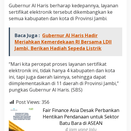
a
Gubernur Al Haris berharap kedepannya, layanan
y
sertifikat elektronik tersebut dikembangkan ke
a
semua kabupaten dan kota di Provinsi Jambi.
n
a
n
Baca Juga :
Gubernur Al Haris Hadir
P
e
Meriahkan Kemerdekaan RI Bersama LDII
r
Jambi, Berikan Hadiah Sepeda Listrik
t
a
n
“Mari kita percepat proses layanan sertifikat
a
elektronik ini, tidak hanya 4 kabupaten dan kota
h
ini, tapi juga daerah lainnya, sehingga dapat
a
n
diimplementasikan di 11 daerah di Provinsi Jambi,”
D
pungkas Gubernur Al Haris. (SBS)
a
e
Post Views:
356
r
a
Fair Finance Asia Desak Perbankan
h
Hentikan Pendanaan untuk Sektor
Batu Bara di ASEAN
4 jam yang lalu