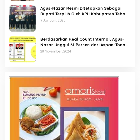
Agus-Nazar Resmi Ditetapkan Sebagai
Bupati Terpilih Oleh KPU Kabupaten Tebo
9 Januari, 2025
Berdasarkan Real Count Internal, Agus-
Nazar Unggul 61 Persen dari Aspan-Tono
Hanya 39 Persen
28 November, 2024