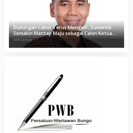
Dukungan Cabor Terus Mengalir, Zuwanda
Semakin Mantap Maju sebagai Calon Ketua
KONI
6496 Dilihat