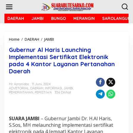
L
e
w
a
DAERAH
JAMBI
BUNGO
MERANGIN
SAROLANGUN
t
i
k
Home
/
DAERAH
/
JAMBI
G
e
u
k
Gubernur Al Haris Launching
b
o
e
n
Implementasi Sertifikat Elektronik
r
t
pada 4 Kantor Layanan Pertanahan
n
e
Daerah
u
n
r
A
Mr Azronisbs
11 Juni, 2024
l
ADVETORIAL
,
DAERAH
,
INFORMASI
,
JAMBI
,
H
PEMERINTAHAN
,
PERISTIWA
356 Dilihat
a
r
i
s
SUARA JAMBI
– Gubernur Jambi Dr. H.Al Haris,
L
S.Sos, MH melaunching implementasi sertifikat
a
u
elektronik pada 4 (empat) Kantor Layanan