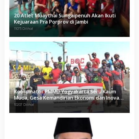
20 Atlet Muaythai Sungaipenuh Akan Ikuti
Kejuaraan Pra Porprov di Jambi
11073 Dilihat
Koordinator PMMD Yogyakarta Seru Kaum
Muda, Gesa Kemandirian Ekonomi dan Inovasi
Desa
10207 Dilihat