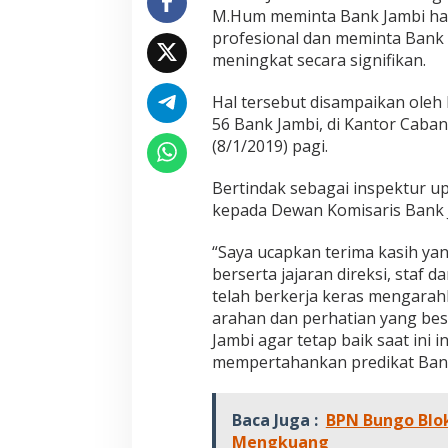
k
M.Hum meminta Bank Jambi ha
J
profesional dan meminta Bank
a
meningkat secara signifikan.
m
b
i
Hal tersebut disampaikan oleh
H
56 Bank Jambi, di Kantor Caban
a
(8/1/2019) pagi.
r
u
Bertindak sebagai inspektur u
s
b
kepada Dewan Komisaris Bank 
i
s
“Saya ucapkan terima kasih y
a
berserta jajaran direksi, staf
B
telah berkerja keras mengarah
e
r
arahan dan perhatian yang be
i
Jambi agar tetap baik saat ini 
k
mempertahankan predikat Bank
a
n
P
Baca Juga :
BPN Bungo Blok
e
Mengkuang
l