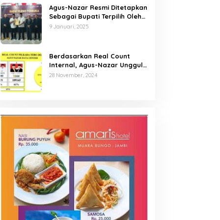
Agus-Nazar Resmi Ditetapkan
Sebagai Bupati Terpilih Oleh
KPU Kabupaten Tebo
9 Januari, 2025
Berdasarkan Real Count
Internal, Agus-Nazar Unggul
61 Persen dari Aspan-Tono
28 November, 2024
Hanya 39 Persen