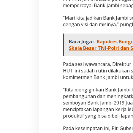
mempercayai Bank Jambi sebaga
“Mari kita jadikan Bank Jambi
dengan visi dan misinya,” pungk
Baca Juga :
Kapolres Bungo
Skala Besar TNI-Polri dan 
Jejak 69 Tahun dan Manifesto
Kinerja Terukur 
Pada sesi wawancara, Direktu
Pembaharuan di Era Al Haris – Sani
Nyata: Mengapa A
HUT ini sudah rutin dilakukan
sebagai Salah Sa
Di DAERAH, INFORMASI, JAMBI, OPINI DAN ARTIKEL,
Di ADVETORIAL, DAERAH, 
komimetmen Bank Jambi untuk
PEMERINTAHAN, PERISTIWA
|
6 Januari, 2026
NASIONAL, OPINI DAN ART
Paling Efektif di 
PERISTIWA
|
18 Desembe
2025
“Kita mengiginkan Bank Jambi 
pembangunan dan meningkatka
semboyan Bank Jambi 2019 Jua
menciptakan lapangan kerja le
produktif yang bisa dibeli lap
Pada kesempatan ini, Plt. Gu