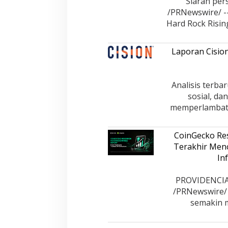
Siaran per
/PRNewswire/ --
Hard Rock Rising
Laporan Cisio
Analisis terb
sosial, da
memperlambat 
CoinGecko Re
Terakhir Menc
In
PROVIDENCIAL
/PRNewswire/ -
semakin m