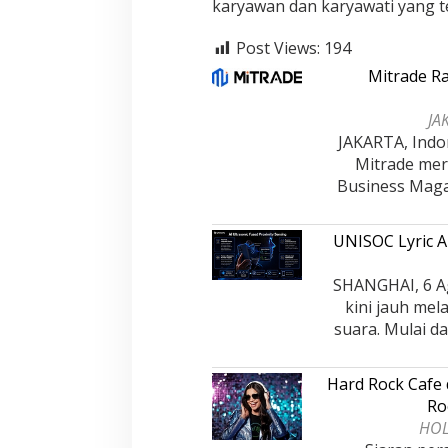
karyawan dan karyawati yang t
Post Views:
194
Mitrade Ra
JA
JAKARTA, Indo
Mitrade mera
Business Maga
UNISOC Lyric 
SHANGHAI, 6 Ag
kini jauh me
suara. Mulai da
Hard Rock Cafe
Ro
HOL