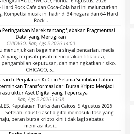
s lengkapHOLLYWOOD, Florida, 6 Agustus, 2026
 Hard Rock Cafe dan Coca-Cola hari ini meluncurkan
. Kompetisi musik ini hadir di 34 negara dan 64 Hard
Rock…
n Peringatkan Merek tentang 'Jebakan Fragmentasi
Data' yang Merugikan
CHICAGO, Rab, Ags 5 2026 14:00
aru menunjukkan bagaimana sinyal pencarian, media
n AI yang terpisah-pisah menciptakan titik buta,
pengambilan keputusan, dan meningkatkan risiko.
CHICAGO, 5…
search: Perjalanan KuCoin Selama Sembilan Tahun
erminkan Transformasi dari Bursa Kripto Menjadi
frastruktur Aset Digital yang Tepercaya
Rab, Ags 5 2026 13:38
ES, Kepulauan Turks dan Caicos, 5 Agustus 2026
- Setelah industri aset digital memasuki fase yang
aju, peran bursa kripto kini tidak lagi sebatas
memfasilitasi…
Berita Lainnya