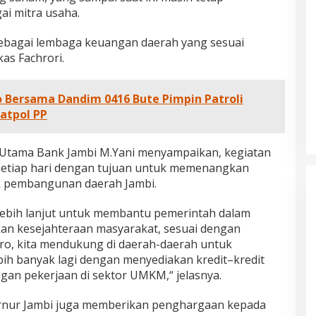
i mitra usaha.
 sebagai lembaga keuangan daerah yang sesuai
as Fachrori.
 Bersama Dandim 0416 Bute Pimpin Patroli
Satpol PP
dan Dampak
Pelaminan Pengantin dan Baju
r Utama Bank Jambi M.Yani menyampaikan, kegiatan
l Haris Disebut
Adat Melayu Jambi, Refleksi
 setiap hari dengan tujuan untuk memenangkan
tu Gubernur
Akademis Seminar Lembaga Adat
INFORMASI, JAMBI,
Di DAERAH, INFORMASI, JAMBI, NASIONAL, OPINI
 pembangunan daerah Jambi.
IKEL, PEMERINTAHAN,
DAN ARTIKEL, PEMERINTAHAN, PERISTIWA
|
19
Indonesia Tahun
Melayu (LAM) Jambi
r, 2025
Oktober, 2025
lebih lanjut untuk membantu pemerintah dalam
n kesejahteraan masyarakat, sesuai dengan
ro, kita mendukung di daerah-daerah untuk
bih banyak lagi dengan menyediakan kredit–kredit
angan pekerjaan di sektor UMKM,“ jelasnya.
bernur Jambi juga memberikan penghargaan kepada