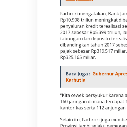
a
y
Fachrori mengatakan, Bank Jam
a
n
Rp10,908 triliun meningkat dib
a
penyaluran kredit terealisasi s
n
2017 sebesar Rp5.399 triliun, l
y
tabungan dan deposito terealis
a
n
dibandingkan tahun 2017 sebes
g
pajak sebesar Rp319.517 miliar
P
Rp325.165 miliar.
r
o
f
Baca Juga :
Gubernur Apre
e
Karhutla
s
i
o
“Kita cewek bersyukur karena a
n
a
160 jaringan di mana terdapat
l
kantor kas serta 112 anjungan t
Selain itu, Fachrori juga memb
Provinsi Jambi selaku pemegan