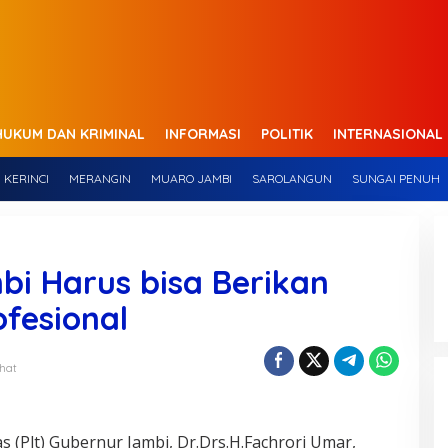
HUKUM DAN KRIMINAL
INFORMASI
POLITIK
INTERNASIONAL
KERINCI
MERANGIN
MUARO JAMBI
SAROLANGUN
SUNGAI PENUH
bi Harus bisa Berikan
fesional
ihat
 (Plt) Gubernur Jambi, Dr.Drs.H.Fachrori Umar,