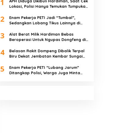
1
APH Diduga Dikibuli Hardiman, Saat Cek
Lokasi, Polisi Hanya Temukan Tumpukan
Pasir
2
Enam Pekerja PETI Jadi “Tumbal”,
Sedangkan Lobang Tikus Lainnya di
Limbur Lubuk Mengkuang Kembali
3
Beroperasi
Alat Berat Milik Hardiman Bebas
Beroperasi Untuk Ngupas Dongfeng di
SPB Dusun Lembah Kuamang
4
Belasan Rakit Dompeng Dibalik Terpal
Biru Dekat Jembatan Kembar Sungai
Buluh Hangus Dimakan Sijago Merah
5
Enam Pekerja PETI “Lubang Jarum”
Ditangkap Polisi, Warga Juga Minta
Polres Bungo Tangkap Januri CS