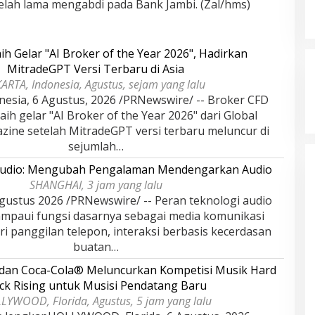
elah lama mengabdi pada Bank Jambi. (Zal/hms)
ih Gelar "AI Broker of the Year 2026", Hadirkan
MitradeGPT Versi Terbaru di Asia
KARTA, Indonesia, Agustus, sejam yang lalu
nesia, 6 Agustus, 2026 /PRNewswire/ -- Broker CFD
ih gelar "AI Broker of the Year 2026" dari Global
zine setelah MitradeGPT versi terbaru meluncur di
sejumlah…
Audio: Mengubah Pengalaman Mendengarkan Audio
SHANGHAI, 3 jam yang lalu
ustus 2026 /PRNewswire/ -- Peran teknologi audio
lampaui fungsi dasarnya sebagai media komunikasi
ri panggilan telepon, interaksi berbasis kecerdasan
buatan…
 dan Coca-Cola® Meluncurkan Kompetisi Musik Hard
ck Rising untuk Musisi Pendatang Baru
LYWOOD, Florida, Agustus, 5 jam yang lalu