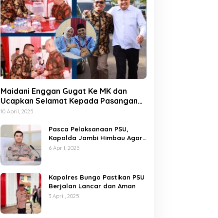
Maidani Enggan Gugat Ke MK dan
Ucapkan Selamat Kepada Pasangan
Dedy-Dayat
10 April, 2025
Pasca Pelaksanaan PSU,
Kapolda Jambi Himbau Agar
Semua Pihak Jaga Situasi
6 April, 2025
Kamtibmas
Kapolres Bungo Pastikan PSU
Berjalan Lancar dan Aman
3 April, 2025