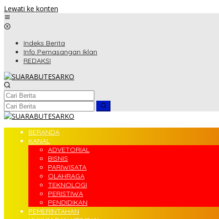
Lewati ke konten
Indeks Berita
Info Pemasangan Iklan
REDAKSI
BERANDA
KANAL
ADVETORIAL
BISNIS
PARIWISATA
OLAHRAGA
TEKNOLOGI
PERISTIWA
PENDIDIKAN
PEMERINTAHAN