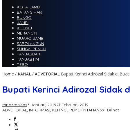
KOTA JAMBI
BATANG HARI
BUNGO
JAMBI
KERINCI
MERANGIN
MUARO JAMBI
SAROLANGUN
SUNGAI PENUH
TANJABBAR
TANJABTIM
TEBO
Home
/
KANAL
/
ADVETORIAL
Bupati Kerinci Adirozal Sidak di Buk
Bupati Kerinci Adirozal Sidak 
mr azronisbs
3 Januari, 2019
21 Februari, 2019
ADVETORIAL
,
INFORMASI
,
KERINCI
,
PEMERINTAHAN
391 Dilihat