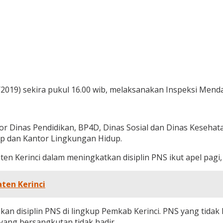
1/2019) sekira pukul 16.00 wib, melaksanakan Inspeksi Mend
antor Dinas Pendidikan, BP4D, Dinas Sosial dan Dinas Keseha
Pp dan Kantor Lingkungan Hidup.
en Kerinci dalam meningkatkan disiplin PNS ikut apel pagi,
aten Kerinci
an disiplin PNS di lingkup Pemkab Kerinci. PNS yang tidak 
 yang bersangkutan tidak hadir.