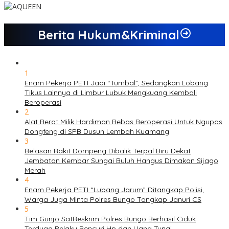
Berita Hukum&Kriminal
1
Enam Pekerja PETI Jadi “Tumbal”, Sedangkan Lobang
Tikus Lainnya di Limbur Lubuk Mengkuang Kembali
Beroperasi
2
Alat Berat Milik Hardiman Bebas Beroperasi Untuk Ngupas
Dongfeng di SPB Dusun Lembah Kuamang
3
Belasan Rakit Dompeng Dibalik Terpal Biru Dekat
Jembatan Kembar Sungai Buluh Hangus Dimakan Sijago
Merah
4
Enam Pekerja PETI “Lubang Jarum” Ditangkap Polisi,
Warga Juga Minta Polres Bungo Tangkap Januri CS
5
Tim Gunjo SatReskrim Polres Bungo Berhasil Ciduk
Terduga Pelaku Pencuri Hp dan Uang Tunai