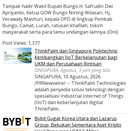
Tampak hadir Wakil Bupati Bungo H. Safrudin Dwi
Apriyanto, Ketua GOW Bungo Nining Wilasari, Hj,
Verawaty Mashuri, kepala OPD di lingkup Pemkab
Bungo, Camat, Lurah, ratusan khafilah, tokoh
masyarakat serta para tamu undangan lainnya. (Oni)
Post Views:
1,377
ThinkPalm dan Singapore Polytechnic
Kembangkan IIoT Berkelanjutan bagi
UKM dan Perusahaan Rintisan
SINGAPURA, Agustus, 3 jam yang lalu
SINGAPURA, 10 Agustus, 2026
/PRNewswire/ -- ThinkPalm Technologies
adalah penyedia solusi teknologi dengan
spesialisasi Industrial Internet of Things
(IIoT) dan keberlanjutan digital.
ThinkPalm…
Bybit Gugat Korea Utara dan Lazarus
Group, Bekukan Sementara Aset Kripto