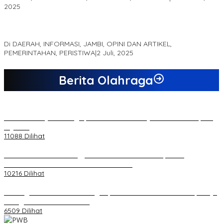
2025
MEWUJUDKAN KEPARIWISATAAN KAWASAN KOMPLEK CANDI
MUARO JAMBI SEBAGAI SUMBER PERTUMBUHAN EKONOMI BARU
Di DAERAH, INFORMASI, JAMBI, OPINI DAN ARTIKEL,
PEMERINTAHAN, PERISTIWA
|
2 Juli, 2025
Berita Olahraga
20 Atlet Muaythai Sungaipenuh Akan Ikuti Kejuaraan Pra Porprov
di Jambi
11088 Dilihat
Koordinator PMMD Yogyakarta Seru Kaum Muda, Gesa
Kemandirian Ekonomi dan Inovasi Desa
10216 Dilihat
Dukungan Cabor Terus Mengalir, Zuwanda Semakin Mantap Maju
sebagai Calon Ketua KONI
6509 Dilihat