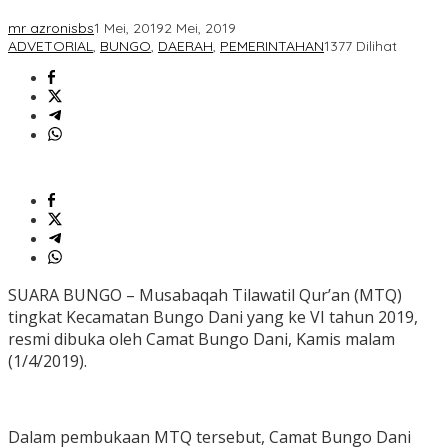
mr azronisbs
1 Mei, 2019
2 Mei, 2019
ADVETORIAL
,
BUNGO
,
DAERAH
,
PEMERINTAHAN
1377 Dilihat
SUARA BUNGO – Musabaqah Tilawatil Qur’an (MTQ)
tingkat Kecamatan Bungo Dani yang ke VI tahun 2019,
resmi dibuka oleh Camat Bungo Dani, Kamis malam
(1/4/2019).
Dalam pembukaan MTQ tersebut, Camat Bungo Dani