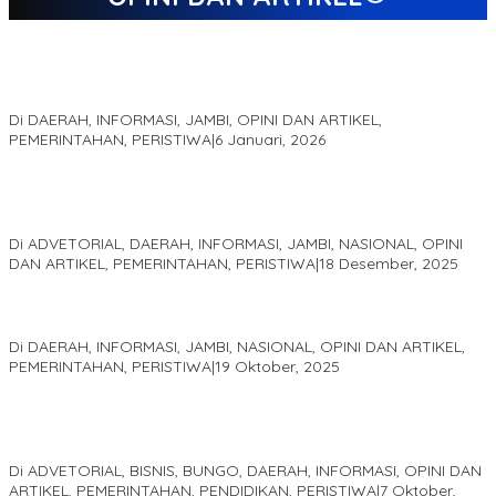
Jejak 69 Tahun dan Manifesto Pembaharuan di Era Al Haris –
Sani
Di DAERAH, INFORMASI, JAMBI, OPINI DAN ARTIKEL,
PEMERINTAHAN, PERISTIWA
|
6 Januari, 2026
Kinerja Terukur dan Dampak Nyata: Mengapa Al Haris Disebut
sebagai Salah Satu Gubernur Paling Efektif di Indonesia Tahun
2025
Di ADVETORIAL, DAERAH, INFORMASI, JAMBI, NASIONAL, OPINI
DAN ARTIKEL, PEMERINTAHAN, PERISTIWA
|
18 Desember, 2025
Pelaminan Pengantin dan Baju Adat Melayu Jambi, Refleksi
Akademis Seminar Lembaga Adat Melayu (LAM) Jambi
Di DAERAH, INFORMASI, JAMBI, NASIONAL, OPINI DAN ARTIKEL,
PEMERINTAHAN, PERISTIWA
|
19 Oktober, 2025
Kampus IAK Setih Setio Raih Hibah PKM PMM Melalui
Optimalisasi Produk Unggulan Desa Berbasis Digital di Desa
Suka Jaya
Di ADVETORIAL, BISNIS, BUNGO, DAERAH, INFORMASI, OPINI DAN
ARTIKEL, PEMERINTAHAN, PENDIDIKAN, PERISTIWA
|
7 Oktober,