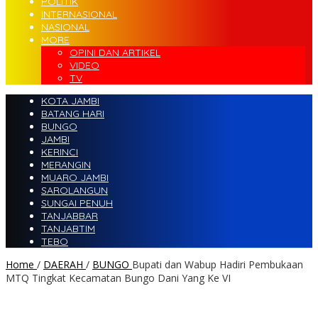
POLITIK
INTERNASIONAL
NASIONAL
MORE
OPINI DAN ARTIKEL
VIDEO
TV
KOTA JAMBI
BATANG HARI
BUNGO
JAMBI
KERINCI
MERANGIN
MUARO JAMBI
SAROLANGUN
SUNGAI PENUH
TANJABBAR
TANJABTIM
TEBO
Home
/
DAERAH
/
BUNGO
Bupati dan Wabup Hadiri Pembukaan
MTQ Tingkat Kecamatan Bungo Dani Yang Ke VI