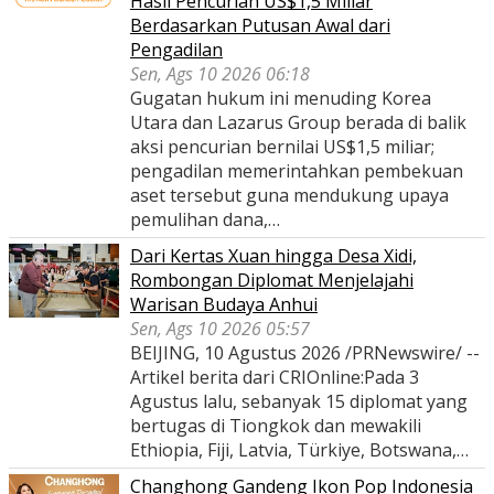
Hasil Pencurian US$1,5 Miliar
Berdasarkan Putusan Awal dari
Pengadilan
Sen, Ags 10 2026 06:18
Gugatan hukum ini menuding Korea
Utara dan Lazarus Group berada di balik
aksi pencurian bernilai US$1,5 miliar;
pengadilan memerintahkan pembekuan
aset tersebut guna mendukung upaya
pemulihan dana,…
Dari Kertas Xuan hingga Desa Xidi,
Rombongan Diplomat Menjelajahi
Warisan Budaya Anhui
Sen, Ags 10 2026 05:57
BEIJING, 10 Agustus 2026 /PRNewswire/ --
Artikel berita dari CRIOnline:Pada 3
Agustus lalu, sebanyak 15 diplomat yang
bertugas di Tiongkok dan mewakili
Ethiopia, Fiji, Latvia, Türkiye, Botswana,…
Changhong Gandeng Ikon Pop Indonesia