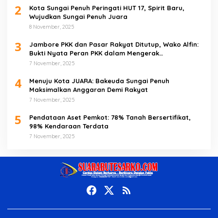
2
Kota Sungai Penuh Peringati HUT 17, Spirit Baru,
Wujudkan Sungai Penuh Juara
8 November, 2025
3
Jambore PKK dan Pasar Rakyat Ditutup, Wako Alfin:
Bukti Nyata Peran PKK dalam Mengerak
Perekonomian Masyarakat
7 November, 2025
4
Menuju Kota JUARA: Bakeuda Sungai Penuh
Maksimalkan Anggaran Demi Rakyat
7 November, 2025
5
Pendataan Aset Pemkot: 78% Tanah Bersertifikat,
98% Kendaraan Terdata
7 November, 2025