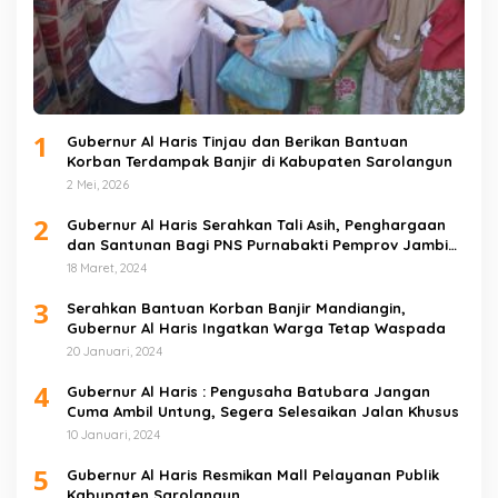
1
Gubernur Al Haris Tinjau dan Berikan Bantuan
Korban Terdampak Banjir di Kabupaten Sarolangun
2 Mei, 2026
2
Gubernur Al Haris Serahkan Tali Asih, Penghargaan
dan Santunan Bagi PNS Purnabakti Pemprov Jambi
Yang Berada di Sarolangun
18 Maret, 2024
3
Serahkan Bantuan Korban Banjir Mandiangin,
Gubernur Al Haris Ingatkan Warga Tetap Waspada
20 Januari, 2024
4
Gubernur Al Haris : Pengusaha Batubara Jangan
Cuma Ambil Untung, Segera Selesaikan Jalan Khusus
10 Januari, 2024
5
Gubernur Al Haris Resmikan Mall Pelayanan Publik
Kabupaten Sarolangun