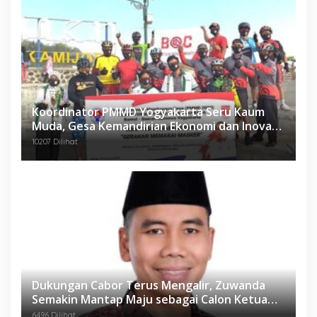
Koordinator PMMD Yogyakarta Seru Kaum
Muda, Gesa Kemandirian Ekonomi dan Inovasi
Desa
10207 Dilihat
Dukungan Cabor Terus Mengalir, Zuwanda
Semakin Mantap Maju sebagai Calon Ketua
KONI
6496 Dilihat