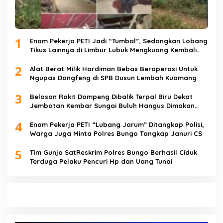
1
Enam Pekerja PETI Jadi “Tumbal”, Sedangkan Lobang
Tikus Lainnya di Limbur Lubuk Mengkuang Kembali
Beroperasi
2
Alat Berat Milik Hardiman Bebas Beroperasi Untuk
Ngupas Dongfeng di SPB Dusun Lembah Kuamang
3
Belasan Rakit Dompeng Dibalik Terpal Biru Dekat
Jembatan Kembar Sungai Buluh Hangus Dimakan
Sijago Merah
4
Enam Pekerja PETI “Lubang Jarum” Ditangkap Polisi,
Warga Juga Minta Polres Bungo Tangkap Januri CS
5
Tim Gunjo SatReskrim Polres Bungo Berhasil Ciduk
Terduga Pelaku Pencuri Hp dan Uang Tunai