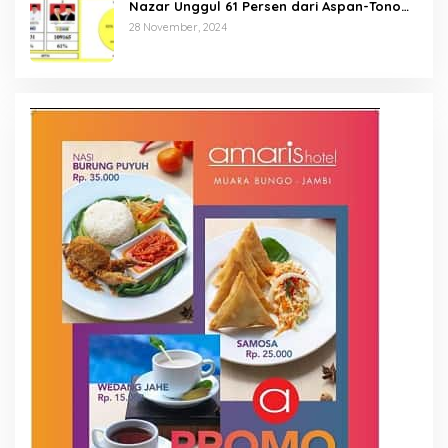
Nazar Unggul 61 Persen dari Aspan-Tono
Hanya 39 Persen
28 November, 2024