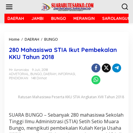
L
e
w
a
DAERAH
JAMBI
BUNGO
MERANGIN
SAROLANGUN
t
i
k
Home
/
DAERAH
/
BUNGO
2
e
8
k
280 Mahasiswa STIA Ikut Pembekalan
0
o
M
n
KKU Tahun 2018
a
t
h
e
Mr Azronisbs
9 Juli, 2018
a
n
ADVETORIAL
,
BUNGO
,
DAERAH
,
INFORMASI
,
s
PENDIDIKAN
148 Dilihat
i
s
w
Ratusan Mahasiswa Peserta KKU STIA Angkatan XVII Tahun 2018
a
S
T
I
SUARA BUNGO – Sebanyak 280 mahasiswa Sekolah
A
Tinggi Ilmu Administrasi (STIA) Setih Setio Muara
I
Bungo, mengikuti pembekalan Kuliah Kerja Usaha
k