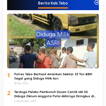
Berita Kab.Tebo
1
Polres Tebo Berhasil Amankan Sekitar 23 Ton BBM
Ilegal yang Diduga Milik Asri
18 Mei, 2026
2
Terduga Pelaku Pembunuh Dosen Cantik IAK SS
Diduga Oknum Anggota Polisi Akhirnya Diringkus di
Tebo Tengah
2 November, 2025