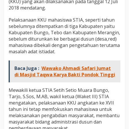
(KKU) yang akan dilaksanakan pada tanggal 12 Juli
u
2018 mendatang.
t
P
e
Pelaksanaan KKU mahasiswa STIA, seperti tahun
m
sebelumnya ditempatkan di tiga Kabupaten yaitu
b
Kabupaten Bungo, Tebo dan Kabupaten Merangin,
e
sebelum diturunkan ke berbagai dusun (desa,red)
k
a
mahasiswa dibekali dengan pengetahuan terutama
l
masalah adat istiadat.
a
n
K
Baca Juga :
Wawako Ahmadi Safari Jumat
K
di Masjid Taqwa Karya Bakti Pondok Tinggi
U
T
a
Mewakili ketua STIA Setih Setio Muara Bungo,
h
u
Tarjo, S.Sos, M.AB, wakil ketua (Waket III) STIA
n
mengatakan, pelaksanaan KKU angkatan ke XVII
2
tahun ini tetap memfokuskan mahasiswa untuk
0
melaksanakan pengabdian masyarakat, membantu
1
masyarakat bidang administrasi dusun dan
8
pemberdayaan masyarakat.