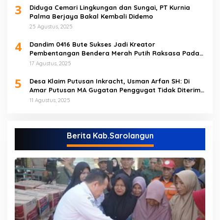
3
Diduga Cemari Lingkungan dan Sungai, PT Kurnia
Palma Berjaya Bakal Kembali Didemo
25 Agustus, 2025
4
Dandim 0416 Bute Sukses Jadi Kreator
Pembentangan Bendera Merah Putih Raksasa Pada
Peringatan HUT RI ke 80 di Tebo
17 Agustus, 2025
5
Desa Klaim Putusan Inkracht, Usman Arfan SH: Di
Amar Putusan MA Gugatan Penggugat Tidak Diterima
(NO)
11 Agustus, 2025
Berita Kab.Sarolangun