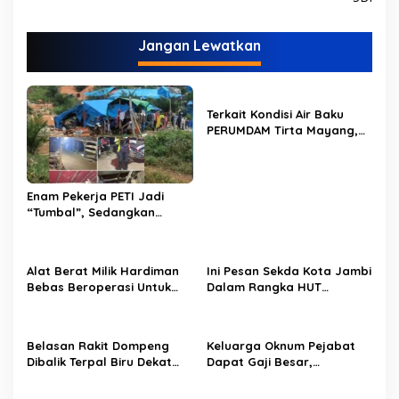
g
a
Jangan Lewatkan
s
i
p
Terkait Kondisi Air Baku
PERUMDAM Tirta Mayang,
o
Ini Jawaban Dirut
PERUMDAM
s
Enam Pekerja PETI Jadi
“Tumbal”, Sedangkan
Lobang Tikus Lainnya di
Limbur Lubuk Mengkuang
Kembali Beroperasi
Alat Berat Milik Hardiman
Ini Pesan Sekda Kota Jambi
Bebas Beroperasi Untuk
Dalam Rangka HUT
Ngupas Dongfeng di SPB
PERUMDAM Kota Jambi Ke-
Dusun Lembah Kuamang
52
Belasan Rakit Dompeng
Keluarga Oknum Pejabat
Dibalik Terpal Biru Dekat
Dapat Gaji Besar,
Jembatan Kembar Sungai
Beberapa PPPK Paruh
Buluh Hangus Dimakan
Waktu di Bappeda Merasa