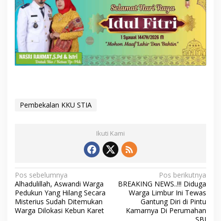
Pembekalan KKU STIA
Ikuti Kami
N
Pos sebelumnya
Pos berikutnya
Alhadulillah, Aswandi Warga
BREAKING NEWS..!!! Diduga
a
Pedukun Yang Hilang Secara
Warga Limbur Ini Tewas
v
Misterius Sudah Ditemukan
Gantung Diri di Pintu
Warga Dilokasi Kebun Karet
Kamarnya Di Perumahan
i
SBI