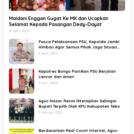
Maidani Enggan Gugat Ke MK dan Ucapkan
Selamat Kepada Pasangan Dedy-Dayat
10 April, 2025
Pasca Pelaksanaan PSU, Kapolda Jambi
Himbau Agar Semua Pihak Jaga Situasi
Kamtibmas
6 April, 2025
Kapolres Bungo Pastikan PSU Berjalan
Lancar dan Aman
3 April, 2025
Agus-Nazar Resmi Ditetapkan Sebagai
Bupati Terpilih Oleh KPU Kabupaten Tebo
9 Januari, 2025
Berdasarkan Real Count Internal, Agus-