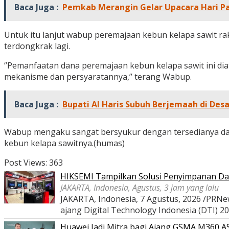
Baca Juga :
Pemkab Merangin Gelar Upacara Hari P
Untuk itu lanjut wabup peremajaan kebun kelapa sawit ra
terdongkrak lagi.
‘’Pemanfaatan dana peremajaan kebun kelapa sawit ini di
mekanisme dan persyaratannya,’’ terang Wabup.
Baca Juga :
Bupati Al Haris Subuh Berjemaah di Des
Wabup mengaku sangat bersyukur dengan tersedianya dan
kebun kelapa sawitnya.(humas)
Post Views:
363
HIKSEMI Tampilkan Solusi Penyimpanan Dat
JAKARTA, Indonesia, Agustus, 3 jam yang lalu
JAKARTA, Indonesia, 7 Agustus, 2026 /PRNe
ajang Digital Technology Indonesia (DTI) 2
Huawei Jadi Mitra bagi Ajang GSMA M360 