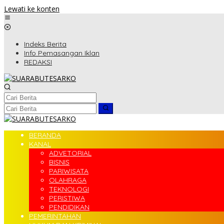
Lewati ke konten
Indeks Berita
Info Pemasangan Iklan
REDAKSI
BERANDA
KANAL
ADVETORIAL
BISNIS
PARIWISATA
OLAHRAGA
TEKNOLOGI
PERISTIWA
PENDIDIKAN
PEMERINTAHAN