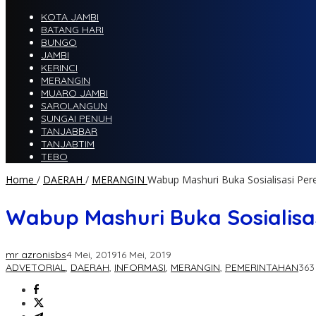
KOTA JAMBI
BATANG HARI
BUNGO
JAMBI
KERINCI
MERANGIN
MUARO JAMBI
SAROLANGUN
SUNGAI PENUH
TANJABBAR
TANJABTIM
TEBO
Home
/
DAERAH
/
MERANGIN
Wabup Mashuri Buka Sosialisasi Per
Wabup Mashuri Buka Sosialisa
mr azronisbs
4 Mei, 2019
16 Mei, 2019
ADVETORIAL
,
DAERAH
,
INFORMASI
,
MERANGIN
,
PEMERINTAHAN
363 