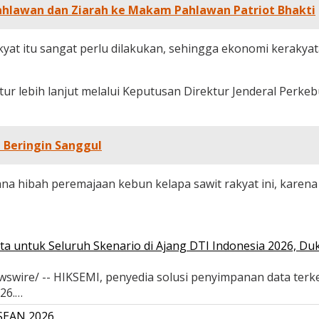
ahlawan dan Ziarah ke Makam Pahlawan Patriot Bhakti
kyat itu sangat perlu dilakukan, sehingga ekonomi kerakya
atur lebih lanjut melalui Keputusan Direktur Jenderal Pe
a Beringin Sanggul
a hibah peremajaan kebun kelapa sawit rakyat ini, kare
a untuk Seluruh Skenario di Ajang DTI Indonesia 2026, D
wswire/ -- HIKSEMI, penyedia solusi penyimpanan data terk
026.…
ASEAN 2026