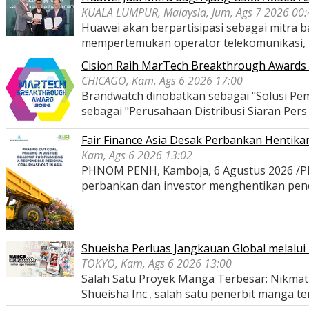
KUALA LUMPUR, Malaysia, Jum, Ags 7 2026 00:
Huawei akan berpartisipasi sebagai mitra
mempertemukan operator telekomunikasi,
Cision Raih MarTech Breakthrough Awards 2
CHICAGO, Kam, Ags 6 2026 17:00
Brandwatch dinobatkan sebagai "Solusi Pem
sebagai "Perusahaan Distribusi Siaran Per
Fair Finance Asia Desak Perbankan Hentik
Kam, Ags 6 2026 13:02
PHNOM PENH, Kamboja, 6 Agustus 2026 /PRNe
perbankan dan investor menghentikan pe
Shueisha Perluas Jangkauan Global melal
TOKYO, Kam, Ags 6 2026 13:00
Salah Satu Proyek Manga Terbesar: Nikmati
Shueisha Inc., salah satu penerbit manga t