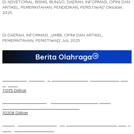
Di ADVETORIAL, BISNIS, BUNGO, DAERAH, INFORMASI, OPINI DAN
ARTIKEL, PEMERINTAHAN, PENDIDIKAN, PERISTIWA
|
7 Oktober,
2025
MEWUJUDKAN KEPARIWISATAAN KAWASAN KOMPLEK CANDI
MUARO JAMBI SEBAGAI SUMBER PERTUMBUHAN EKONOMI BARU
Di DAERAH, INFORMASI, JAMBI, OPINI DAN ARTIKEL,
PEMERINTAHAN, PERISTIWA
|
2 Juli, 2025
Berita Olahraga
20 Atlet Muaythai Sungaipenuh Akan Ikuti Kejuaraan Pra Porprov
di Jambi
11075 Dilihat
Koordinator PMMD Yogyakarta Seru Kaum Muda, Gesa
Kemandirian Ekonomi dan Inovasi Desa
10208 Dilihat
Dukungan Cabor Terus Mengalir, Zuwanda Semakin Mantap Maju
sebagai Calon Ketua KONI