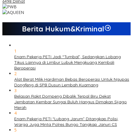
6498 Dilihat
Berita Hukum&Kriminal
1
Enam Pekerja PETI Jadi “Tumbal”, Sedangkan Lobang
Tikus Lainnya di Limbur Lubuk Mengkuang Kembali
Beroperasi
2
Alat Berat Milik Hardiman Bebas Beroperasi Untuk Ngupas
Dongfeng di SPB Dusun Lembah Kuamang
3
Belasan Rakit Dompeng Dibalik Terpal Biru Dekat
Jembatan Kembar Sungai Buluh Hangus Dimakan Sijago
Merah
4
Enam Pekerja PETI “Lubang Jarum” Ditangkap Polisi,
Warga Juga Minta Polres Bungo Tangkap Januri CS
5