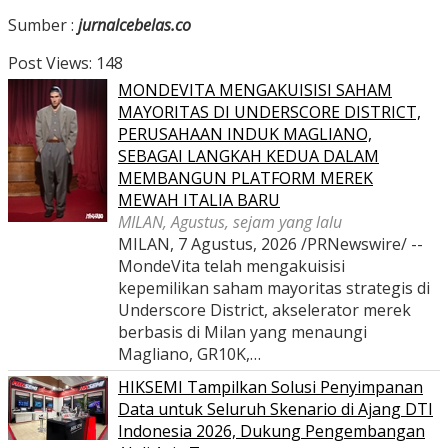
Sumber :
jurnalcebelas.co
Post Views:
148
MONDEVITA MENGAKUISISI SAHAM
MAYORITAS DI UNDERSCORE DISTRICT,
PERUSAHAAN INDUK MAGLIANO,
SEBAGAI LANGKAH KEDUA DALAM
MEMBANGUN PLATFORM MEREK
MEWAH ITALIA BARU
MILAN, Agustus, sejam yang lalu
MILAN, 7 Agustus, 2026 /PRNewswire/ --
MondeVita telah mengakuisisi
kepemilikan saham mayoritas strategis di
Underscore District, akselerator merek
berbasis di Milan yang menaungi
Magliano, GR10K,…
HIKSEMI Tampilkan Solusi Penyimpanan
Data untuk Seluruh Skenario di Ajang DTI
Indonesia 2026, Dukung Pengembangan