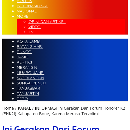
POLITIK
INTERNASIONAL
NASIONAL
MORE
OPINI DAN ARTIKEL
VIDEO
TV
KOTA JAMBI
BATANG HARI
BUNGO
JAMBI
KERINCI
MERANGIN
MUARO JAMBI
SAROLANGUN
SUNGAI PENUH
TANJABBAR
TANJABTIM
TEBO
Home
/
KANAL
/
INFORMASI
Ini Gerakan Dari Forum Honorer K2
(FHK2I) Kabupaten Bone, Karena Merasa Terzolimi
Ini Gerakan Dari Forum