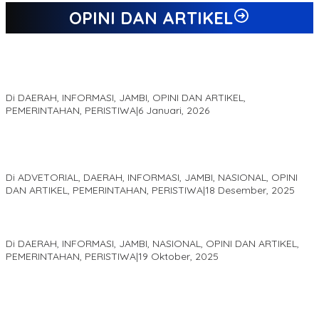
OPINI DAN ARTIKEL
Jejak 69 Tahun dan Manifesto Pembaharuan di Era Al Haris –
Sani
Di DAERAH, INFORMASI, JAMBI, OPINI DAN ARTIKEL,
PEMERINTAHAN, PERISTIWA
|
6 Januari, 2026
Kinerja Terukur dan Dampak Nyata: Mengapa Al Haris Disebut
sebagai Salah Satu Gubernur Paling Efektif di Indonesia Tahun
2025
Di ADVETORIAL, DAERAH, INFORMASI, JAMBI, NASIONAL, OPINI
DAN ARTIKEL, PEMERINTAHAN, PERISTIWA
|
18 Desember, 2025
Pelaminan Pengantin dan Baju Adat Melayu Jambi, Refleksi
Akademis Seminar Lembaga Adat Melayu (LAM) Jambi
Di DAERAH, INFORMASI, JAMBI, NASIONAL, OPINI DAN ARTIKEL,
PEMERINTAHAN, PERISTIWA
|
19 Oktober, 2025
Kampus IAK Setih Setio Raih Hibah PKM PMM Melalui
Optimalisasi Produk Unggulan Desa Berbasis Digital di Desa
Suka Jaya