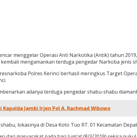
car menggelar Operasi Anti Narkotika (Antik) tahun 2019, 
ci kembali mengamankan terduga pengedar Narkoba jenis sh
atresnarkoba Polres Kerinci berhasil meringkus Target Oper
ci.
membenarkan adanya terduga pengedar shabu-shabu diaman
 Kapolda Jambi Irjen Pol A. Rachmad Wibowo
shabu, lokasinya di Desa Koto Tuo RT. 01 Kecamatan Depati 
si dari masyarakat pada hari Jum’at (8/3/2019) sekira puku