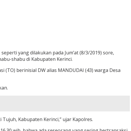
seperti yang dilakukan pada Jum’at (8/3/2019) sore,
abu-shabu di Kabupaten Kerinci.
asi (TO) berinisial DW alias MANDUDAI (43) warga Desa
kan.
Tujuh, Kabupaten Kerinci,” ujar Kapolres.
l 16.30 wib, bahwa ada seseorang yang sering bertransaksi