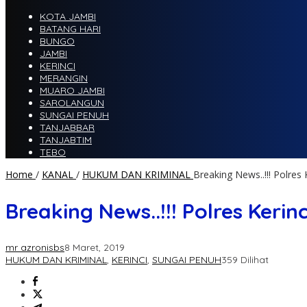
KOTA JAMBI
BATANG HARI
BUNGO
JAMBI
KERINCI
MERANGIN
MUARO JAMBI
SAROLANGUN
SUNGAI PENUH
TANJABBAR
TANJABTIM
TEBO
Home
/
KANAL
/
HUKUM DAN KRIMINAL
Breaking News..!!! Polre
Breaking News..!!! Polres Ker
mr azronisbs
8 Maret, 2019
HUKUM DAN KRIMINAL
,
KERINCI
,
SUNGAI PENUH
359 Dilihat