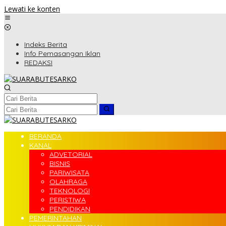
Lewati ke konten
Indeks Berita
Info Pemasangan Iklan
REDAKSI
BERANDA
KANAL
ADVETORIAL
BISNIS
PARIWISATA
OLAHRAGA
TEKNOLOGI
PERISTIWA
PENDIDIKAN
PEMERINTAHAN