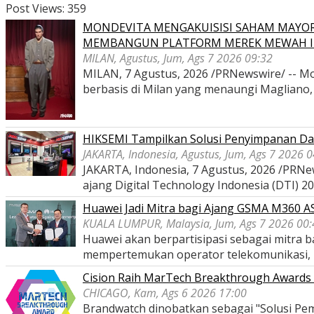
Post Views:
359
MONDEVITA MENGAKUISISI SAHAM MAYOR
MEMBANGUN PLATFORM MEREK MEWAH I
MILAN, Agustus, Jum, Ags 7 2026 09:32
MILAN, 7 Agustus, 2026 /PRNewswire/ -- Mon
berbasis di Milan yang menaungi Magliano
HIKSEMI Tampilkan Solusi Penyimpanan Dat
JAKARTA, Indonesia, Agustus, Jum, Ags 7 2026 
JAKARTA, Indonesia, 7 Agustus, 2026 /PRNe
ajang Digital Technology Indonesia (DTI) 2
Huawei Jadi Mitra bagi Ajang GSMA M360 
KUALA LUMPUR, Malaysia, Jum, Ags 7 2026 00:
Huawei akan berpartisipasi sebagai mitra
mempertemukan operator telekomunikasi,
Cision Raih MarTech Breakthrough Awards 2
CHICAGO, Kam, Ags 6 2026 17:00
Brandwatch dinobatkan sebagai "Solusi Pem