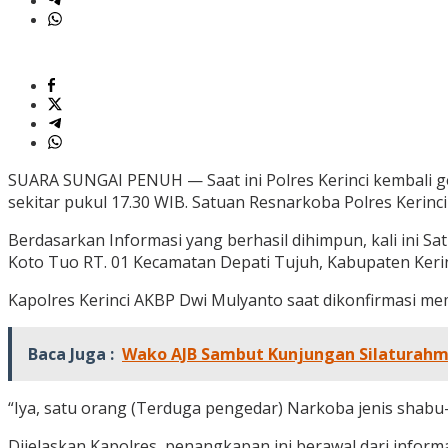
SUARA SUNGAI PENUH — Saat ini Polres Kerinci kembali gen
sekitar pukul 17.30 WIB. Satuan Resnarkoba Polres Kerin
Berdasarkan Informasi yang berhasil dihimpun, kali ini S
Koto Tuo RT. 01 Kecamatan Depati Tujuh, Kabupaten Kerin
Kapolres Kerinci AKBP Dwi Mulyanto saat dikonfirmasi 
Baca Juga :
Wako AJB Sambut Kunjungan Silaturahmi
“Iya, satu orang (Terduga pengedar) Narkoba jenis shabu-
Dijelaskan Kapolres, penangkapan ini berawal dari informa