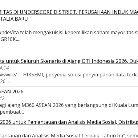
ITAS DI UNDERSCORE DISTRICT, PERUSAHAAN INDUK MA
TALIA BARU
deVita telah mengakuisisi kepemilikan saham mayoritas str
, GR10K,…
a untuk Seluruh Skenario di Ajang DTI Indonesia 2026, D
04:14
wswire/ -- HIKSEMI, penyedia solusi penyimpanan data terk
026.…
ASEAN 2026
42
 bagi ajang M360 ASEAN 2026 yang berlangsung di Kuala Lu
 pembuat…
026 untuk Pemantauan dan Analisis Media Sosial, Distribus
antauan dan Analisis Media Sosial Terbaik Tahun Ini", se