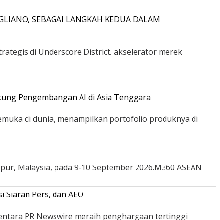
GLIANO, SEBAGAI LANGKAH KEDUA DALAM
ategis di Underscore District, akselerator merek
ukung Pengembangan AI di Asia Tenggara
emuka di dunia, menampilkan portofolio produknya di
mpur, Malaysia, pada 9-10 September 2026.M360 ASEAN
i Siaran Pers, dan AEO
mentara PR Newswire meraih penghargaan tertinggi