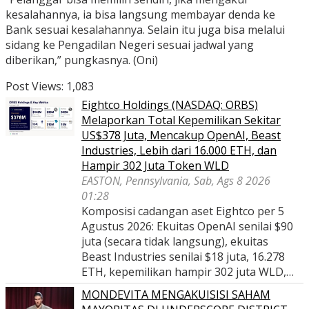
kesalahannya, ia bisa langsung membayar denda ke
Bank sesuai kesalahannya. Selain itu juga bisa melalui
sidang ke Pengadilan Negeri sesuai jadwal yang
diberikan,” pungkasnya. (Oni)
Post Views:
1,083
Eightco Holdings (NASDAQ: ORBS)
Melaporkan Total Kepemilikan Sekitar
US$378 Juta, Mencakup OpenAI, Beast
Industries, Lebih dari 16.000 ETH, dan
Hampir 302 Juta Token WLD
EASTON, Pennsylvania, Sab, Ags 8 2026
01:28
Komposisi cadangan aset Eightco per 5
Agustus 2026: Ekuitas OpenAI senilai $90
juta (secara tidak langsung), ekuitas
Beast Industries senilai $18 juta, 16.278
ETH, kepemilikan hampir 302 juta WLD,…
MONDEVITA MENGAKUISISI SAHAM