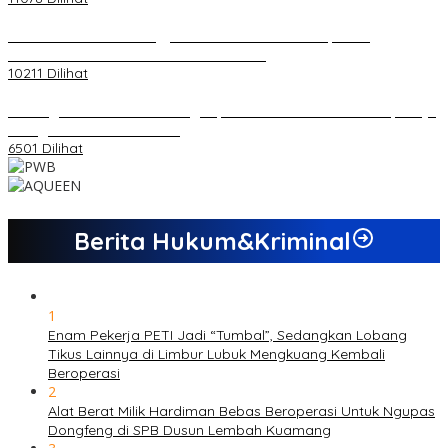
Koordinator PMMD Yogyakarta Seru Kaum Muda, Gesa
Kemandirian Ekonomi dan Inovasi Desa
10211 Dilihat
Dukungan Cabor Terus Mengalir, Zuwanda Semakin Mantap Maju
sebagai Calon Ketua KONI
6501 Dilihat
Berita Hukum&Kriminal
1
Enam Pekerja PETI Jadi “Tumbal”, Sedangkan Lobang
Tikus Lainnya di Limbur Lubuk Mengkuang Kembali
Beroperasi
2
Alat Berat Milik Hardiman Bebas Beroperasi Untuk Ngupas
Dongfeng di SPB Dusun Lembah Kuamang