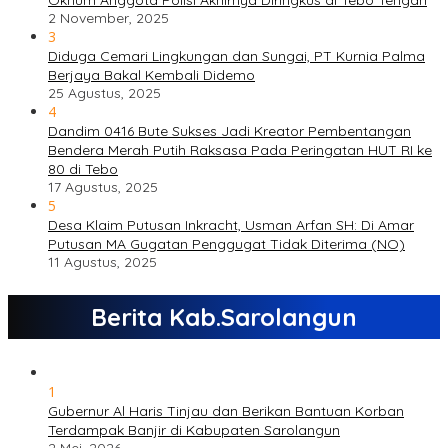
Oknum Anggota Polisi Akhirnya Diringkus di Tebo Tengah
2 November, 2025
3
Diduga Cemari Lingkungan dan Sungai, PT Kurnia Palma
Berjaya Bakal Kembali Didemo
25 Agustus, 2025
4
Dandim 0416 Bute Sukses Jadi Kreator Pembentangan
Bendera Merah Putih Raksasa Pada Peringatan HUT RI ke
80 di Tebo
17 Agustus, 2025
5
Desa Klaim Putusan Inkracht, Usman Arfan SH: Di Amar
Putusan MA Gugatan Penggugat Tidak Diterima (NO)
11 Agustus, 2025
Berita Kab.Sarolangun
1
Gubernur Al Haris Tinjau dan Berikan Bantuan Korban
Terdampak Banjir di Kabupaten Sarolangun