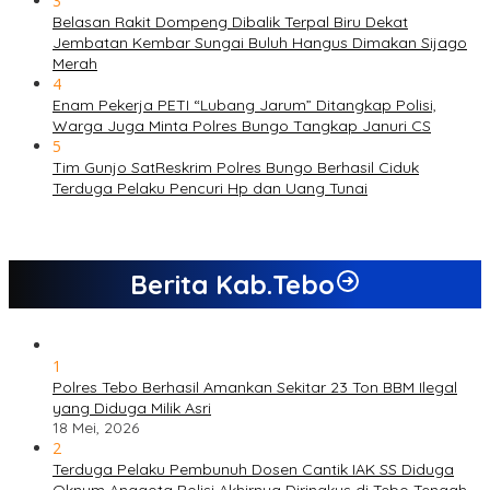
3
Belasan Rakit Dompeng Dibalik Terpal Biru Dekat
Jembatan Kembar Sungai Buluh Hangus Dimakan Sijago
Merah
4
Enam Pekerja PETI “Lubang Jarum” Ditangkap Polisi,
Warga Juga Minta Polres Bungo Tangkap Januri CS
5
Tim Gunjo SatReskrim Polres Bungo Berhasil Ciduk
Terduga Pelaku Pencuri Hp dan Uang Tunai
Berita Kab.Tebo
1
Polres Tebo Berhasil Amankan Sekitar 23 Ton BBM Ilegal
yang Diduga Milik Asri
18 Mei, 2026
2
Terduga Pelaku Pembunuh Dosen Cantik IAK SS Diduga