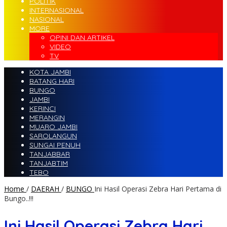
POLITIK
INTERNASIONAL
NASIONAL
MORE
OPINI DAN ARTIKEL
VIDEO
TV
KOTA JAMBI
BATANG HARI
BUNGO
JAMBI
KERINCI
MERANGIN
MUARO JAMBI
SAROLANGUN
SUNGAI PENUH
TANJABBAR
TANJABTIM
TEBO
Home
/
DAERAH
/
BUNGO
Ini Hasil Operasi Zebra Hari Pertama di
Bungo..!!!
Ini Hasil Operasi Zebra Hari