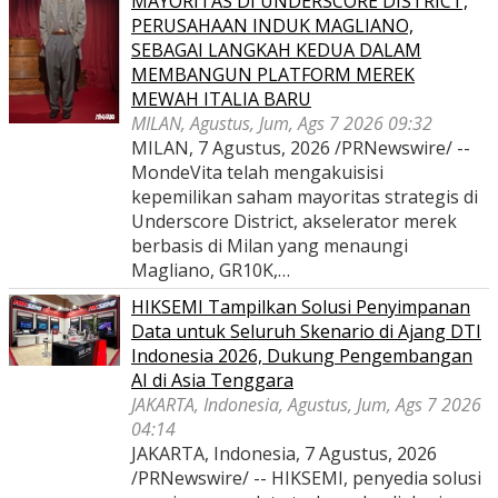
MAYORITAS DI UNDERSCORE DISTRICT,
PERUSAHAAN INDUK MAGLIANO,
SEBAGAI LANGKAH KEDUA DALAM
MEMBANGUN PLATFORM MEREK
MEWAH ITALIA BARU
MILAN, Agustus, Jum, Ags 7 2026 09:32
MILAN, 7 Agustus, 2026 /PRNewswire/ --
MondeVita telah mengakuisisi
kepemilikan saham mayoritas strategis di
Underscore District, akselerator merek
berbasis di Milan yang menaungi
Magliano, GR10K,…
HIKSEMI Tampilkan Solusi Penyimpanan
Data untuk Seluruh Skenario di Ajang DTI
Indonesia 2026, Dukung Pengembangan
AI di Asia Tenggara
JAKARTA, Indonesia, Agustus, Jum, Ags 7 2026
04:14
JAKARTA, Indonesia, 7 Agustus, 2026
/PRNewswire/ -- HIKSEMI, penyedia solusi