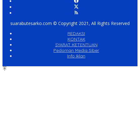
suarabutesarko.com © Copyright 2021, All Rights Reserved
REDAKSI
KONTAK
SYARAT KETENTUAN
Pedoman Media Siber
Info Iklan