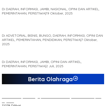
Pelaminan Pengantin dan Baju Adat Melayu Jambi, Refleksi
Akademis Seminar Lembaga Adat Melayu (LAM) Jambi
Di DAERAH, INFORMASI, JAMBI, NASIONAL, OPINI DAN ARTIKEL,
PEMERINTAHAN, PERISTIWA
|
19 Oktober, 2025
Kampus IAK Setih Setio Raih Hibah PKM PMM Melalui
Optimalisasi Produk Unggulan Desa Berbasis Digital di Desa
Suka Jaya
Di ADVETORIAL, BISNIS, BUNGO, DAERAH, INFORMASI, OPINI DAN
ARTIKEL, PEMERINTAHAN, PENDIDIKAN, PERISTIWA
|
7 Oktober,
2025
MEWUJUDKAN KEPARIWISATAAN KAWASAN KOMPLEK CANDI
MUARO JAMBI SEBAGAI SUMBER PERTUMBUHAN EKONOMI BARU
Di DAERAH, INFORMASI, JAMBI, OPINI DAN ARTIKEL,
PEMERINTAHAN, PERISTIWA
|
2 Juli, 2025
Berita Olahraga
20 Atlet Muaythai Sungaipenuh Akan Ikuti Kejuaraan Pra Porprov
di Jambi
11078 Dilihat